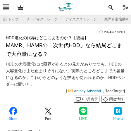
トップ
サーバ＆ストレージ
ディスクストレージ
業界＆市場動向
2024年7月21日
HDD進化の限界はどこにあるのか？【後編】
MAMR、HAMRの「次世代HDD」なら結局どこま
で大容量になる？
HDDの大容量化には限界があるとの見方がありつつも、HDDの
大容量化はまだ止まりそうにない。実際のところどこまで大容量
になるのか。これからどのような技術が使われるのか。HDDベン
ダーに聞いた。
[
Antony Adshead
，TechTarget]
PC用表示
関連情報
Share
Post
LINE
Hatena