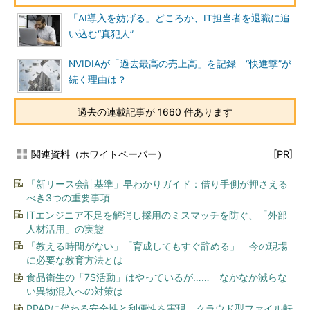
「AI導入を妨げる」どころか、IT担当者を退職に追
い込む“真犯人”
NVIDIAが「過去最高の売上高」を記録 “快進撃”が
続く理由は？
過去の連載記事が 1660 件あります
関連資料（ホワイトペーパー）
[PR]
「新リース会計基準」早わかりガイド：借り手側が押さえる
べき3つの重要事項
ITエンジニア不足を解消し採用のミスマッチを防ぐ、「外部
人材活用」の実態
「教える時間がない」「育成してもすぐ辞める」 今の現場
に必要な教育方法とは
食品衛生の「7S活動」はやっているが…… なかなか減らな
い異物混入への対策は
PPAPに代わる安全性と利便性を実現、クラウド型ファイル転