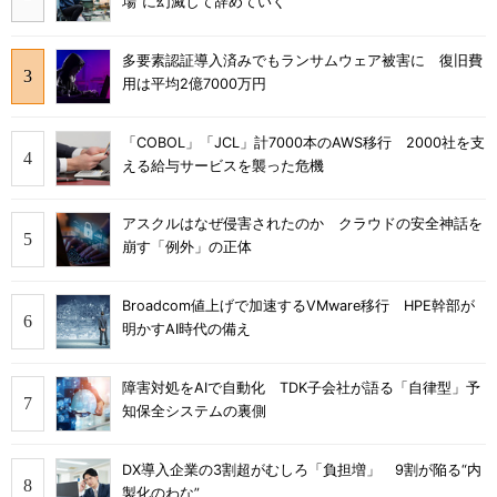
場”に幻滅して辞めていく
多要素認証導入済みでもランサムウェア被害に 復旧費
用は平均2億7000万円
「COBOL」「JCL」計7000本のAWS移行 2000社を支
える給与サービスを襲った危機
アスクルはなぜ侵害されたのか クラウドの安全神話を
崩す「例外」の正体
Broadcom値上げで加速するVMware移行 HPE幹部が
明かすAI時代の備え
障害対処をAIで自動化 TDK子会社が語る「自律型」予
知保全システムの裏側
DX導入企業の3割超がむしろ「負担増」 9割が陥る“内
製化のわな”