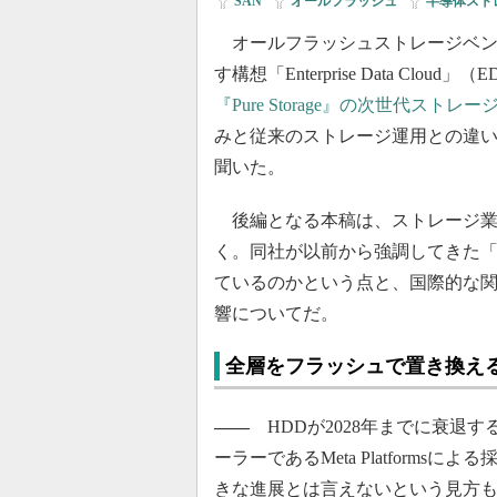
SAN
|
オールフラッシュ
|
半導体スト
オールフラッシュストレージベンダーP
す構想「Enterprise Data Clo
『Pure Storage』の次世代スト
みと従来のストレージ運用との違い
聞いた。
後編となる本稿は、ストレージ業
く。同社が以前から強調してきた「
ているのかという点と、国際的な
響についてだ。
全層をフラッシュで置き換え
――
HDDが2028年までに衰退
ーラーであるMeta Platform
きな進展とは言えないという見方