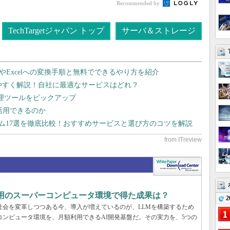
Recommended by
TechTargetジャパン トップ
サーバ＆ストレージ
dやExcelへの変換手順と無料でできるやり方を紹介
りやすく解説！自社に最適なサービスはどれ？
管理ツールをピックアップ
で活用できるのか
テム17選を徹底比較！おすすめサービスと選び方のコツを解説
利用のスーパーコンピュータ環境で得た成果は？
2
と社会を変革しつつある今、導入が増えているのが、LLMを構築するため
コンピュータ環境を、月額利用できるAI開発基盤だ。その実力を、5つの