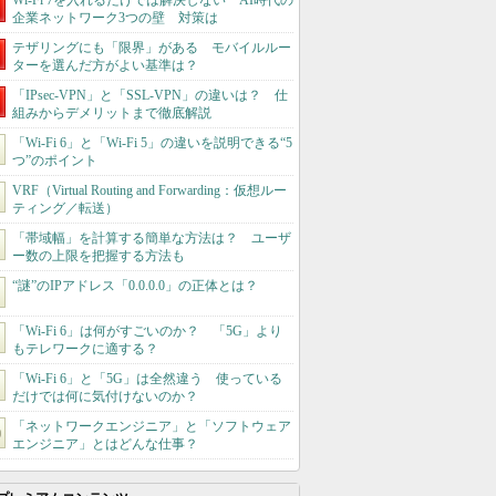
Wi-Fi 7を入れるだけでは解決しない AI時代の
企業ネットワーク3つの壁 対策は
テザリングにも「限界」がある モバイルルー
ターを選んだ方がよい基準は？
「IPsec-VPN」と「SSL-VPN」の違いは？ 仕
組みからデメリットまで徹底解説
「Wi-Fi 6」と「Wi-Fi 5」の違いを説明できる“5
つ”のポイント
VRF（Virtual Routing and Forwarding：仮想ルー
ティング／転送）
「帯域幅」を計算する簡単な方法は？ ユーザ
ー数の上限を把握する方法も
“謎”のIPアドレス「0.0.0.0」の正体とは？
「Wi-Fi 6」は何がすごいのか？ 「5G」より
もテレワークに適する？
「Wi-Fi 6」と「5G」は全然違う 使っている
だけでは何に気付けないのか？
「ネットワークエンジニア」と「ソフトウェア
エンジニア」とはどんな仕事？