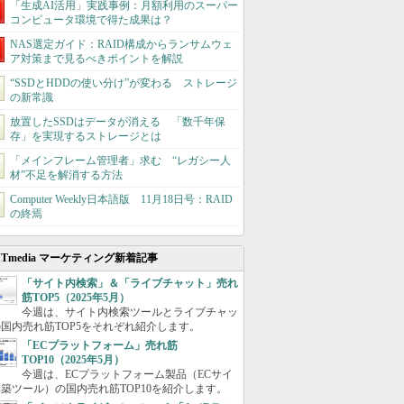
「生成AI活用」実践事例：月額利用のスーパー
コンピュータ環境で得た成果は？
NAS選定ガイド：RAID構成からランサムウェ
ア対策まで見るべきポイントを解説
“SSDとHDDの使い分け”が変わる ストレージ
の新常識
放置したSSDはデータが消える 「数千年保
存」を実現するストレージとは
「メインフレーム管理者」求む “レガシー人
材”不足を解消する方法
Computer Weekly日本語版 11月18日号：RAID
の終焉
ITmedia マーケティング新着記事
「サイト内検索」＆「ライブチャット」売れ
筋TOP5（2025年5月）
今週は、サイト内検索ツールとライブチャッ
国内売れ筋TOP5をそれぞれ紹介します。
「ECプラットフォーム」売れ筋
TOP10（2025年5月）
今週は、ECプラットフォーム製品（ECサイ
築ツール）の国内売れ筋TOP10を紹介します。