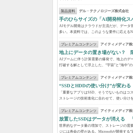
製品資料
デル・テクノロジーズ株式会社
手のひらサイズの「AI開発特化ス
AIモデル開発はクラウドが主流だが、データ
多い。本資料では、このような要件に応えるNVI
プレミアムコンテンツ
アイティメディア株
地上にデータの置き場がない？ 
AIブームに伴う計算需要の爆発で、地上のデ
打破する解として浮上した、“宇宙”と“海中”
プレミアムコンテンツ
アイティメディア株
“SSDとHDDの使い分け”が変わ
「重要なアプリはSSD、そうでないものはコ
ストレージの技術進化に合わせて、使い分け
プレミアムコンテンツ
アイティメディア株
放置したSSDはデータが消える 
世界的なデータ量の増加で、ストレージの需要
ジには寿命の壁がある。Microsoftが開発