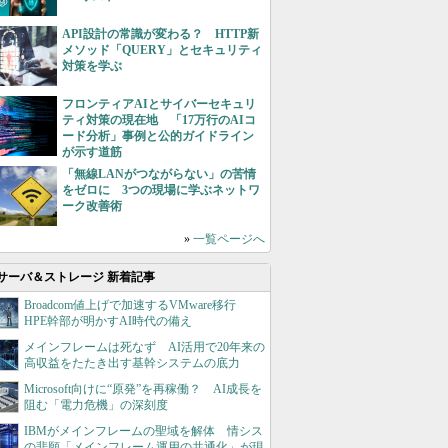
API設計の常識が変わる？ HTTP新
メソッド「QUERY」とセキュリティ
対策を学ぶ
フロンティアAIとサイバーセキュリ
ティ対策の現在地 「17万行のAIコ
ード分析」事例と公的ガイドライン
が示す道筋
「無線LANがつながらない」の苦情
をゼロに 3つの現場に学ぶネットワ
ーク改善術
»
一覧ページへ
サーバ＆ストレージ 新着記事
Broadcom値上げで加速するVMware移行
HPE幹部が明かすAI時代の備え
メインフレームは死なず AI活用で20年来の
高収益をたたき出す基幹システムの底力
Microsoft向けに“原発”を再稼働？ AI成長を
阻む「電力危機」の深刻度
IBMがメインフレームの聖域を解体 情シス
の悲願「メインフレーム運用の共通化」が現