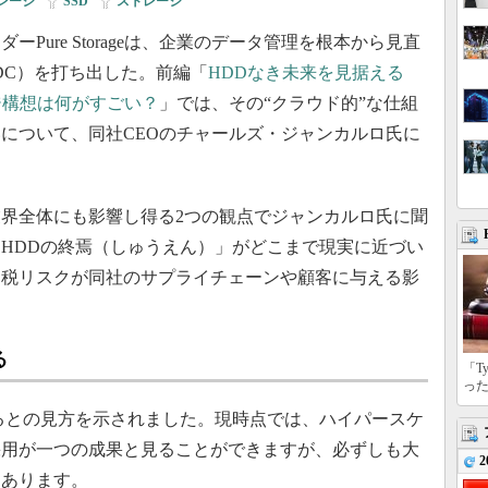
レージ
|
SSD
|
ストレージ
ure Storageは、企業のデータ管理を根本から見直
ud」（EDC）を打ち出した。前編「
HDDなき未来を見据える
レージ構想は何がすごい？
」では、その“クラウド的”な仕組
について、同社CEOのチャールズ・ジャンカルロ氏に
界全体にも影響し得る2つの観点でジャンカルロ氏に聞
HDDの終焉（しゅうえん）」がどこまで現実に近づい
関税リスクが同社のサプライチェーンや顧客に与える影
る
「T
っ
するとの見方を示されました。現時点では、ハイパースケ
sによる採用が一つの成果と見ることができますが、必ずしも大
2
もあります。