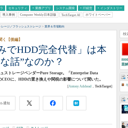
フラ
セキュリティ
業務アプリ
システム開発
IT経営
インダストリー
導入事例
Computer Weekly日本語版
ホワイトペーパー
TechTarget.AI
AI
経営とIT
医療IT
中堅・中小企業とIT
教育IT
ストレージ／フラッシュストレージ
業界＆市場動向
Oに聞く【後編】
みでHDD完全代替」は本
的な話”なのか？
80
題
ジベンダーPure Storage。「Enterprise Data
社のCEOに、HDDの置き換えや関税の影響について聞いた。
[
Antony Adshead
，
TechTarget
]
ル通知