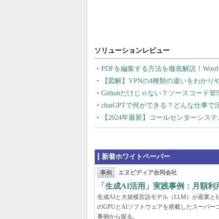
PDFを編集する方法を徹底解説！Wor
【図解】VPNの4種類の違いをわか
Githubだけじゃない？ソースコード
chatGPTで何ができる？どんな仕事
【2024年最新】コールセンターシス
新着ホワイトペーパー
事例
エヌビディア合同会社
「生成AI活用」実践事例：月額
生成AIと大規模言語モデル（LLM）が産業
のGPUとAIソフトウェアを搭載したスーパー
事例から探る。