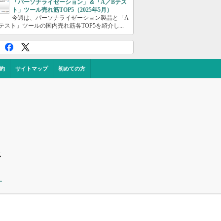
「パーソナライゼーション」＆「A／Bテス
ト」ツール売れ筋TOP5（2025年5月）
今週は、パーソナライゼーション製品と「A
テスト」ツールの国内売れ筋各TOP5を紹介し...
約
サイトマップ
初めての方
ス
ー