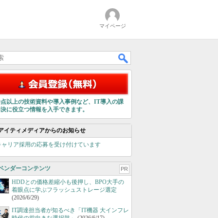
マイページ
00点以上の技術資料や導入事例など、IT導入の課
解決に役立つ情報を入手できます。
アイティメディアからのお知らせ
キャリア採用の応募を受け付けています
ベンダーコンテンツ
PR
HDDとの価格差縮小も後押し、BPO大手の
着眼点に学ぶフラッシュストレージ選定
(2026/6/29)
IT調達担当者が知るべき「IT機器 大インフレ