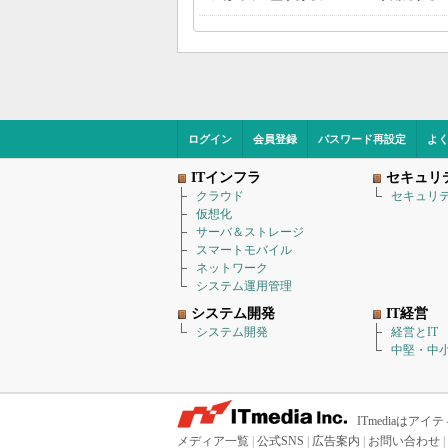
ログイン
会員登録
パスワード再設定
よ
ITインフラ
セキュリ
クラウド
セキュリ
仮想化
サーバ＆ストレージ
スマートモバイル
ネットワーク
システム運用管理
システム開発
IT経営
システム開発
経営とIT
中堅・中小
ITmediaは
メディア一覧
|
公式SNS
|
広告案内
|
お問い合わせ
|