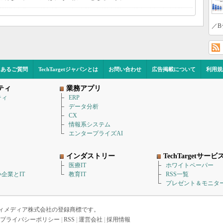
／B
くあるご質問
TechTargetジャパンとは
お問い合わせ
広告掲載について
利用規
ティ
業務アプリ
ティ
ERP
データ分析
CX
情報系システム
エンタープライズAI
インダストリー
TechTargetサービ
医療IT
ホワイトペーパー
企業とIT
教育IT
RSS一覧
プレゼント＆モニタ
アイティメディア株式会社の登録商標です。
プライバシーポリシー
|
RSS
|
運営会社
|
採用情報