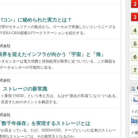
パコン」に秘められた実力とは？
管理やセキュリティの観点から、ローカルで実施したいというニーズも
DIA GB10搭載AIワークステーションを紹介する。
式会社
限界を迎えたインフラが向かう「宇宙」と「海」
ータセンターは電力消費と排熱処理が限界に近づいている。この難題を
のデータセンターの可能性に迫る。
式会社
る ストレージの新常識
スト重視でHDD」という考え方は、もはや“過去の常識”になりつつある。
を見直すためのポイントを解説する。
トの
式会社
「数千年保存」を実現するストレージとは
が高まっている。だが、HDDやSSD、テープといった従来のストレー
ト構
する“透明なストレージ”は、その救世主となるのか。