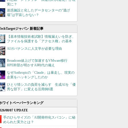
実に？
迷惑施設と化したデータセンターの“逃げ
場”は宇宙しかない？
TechTargetジャパン 新着記事
【基本情報技術者試験】情報漏えいを防ぎ、
ファイルを保護する「アクセス権」の基本
AIガバナンスに人文学が必要な理由
Broadcom値上げで加速するVMware移行
HPE幹部が明かすAI時代の備え
なぜAnthropicの「Claude」は暴走し、現実の
企業をハッキングしたのか
ひとり情シスの負荷を減らす 生成AIを「優
秀な部下」に変える活用例6選
ホワイトペーパーランキング
026/08/07 UPDATE
手のひらサイズの「AI開発特化スパコン」に秘
められた実力とは？