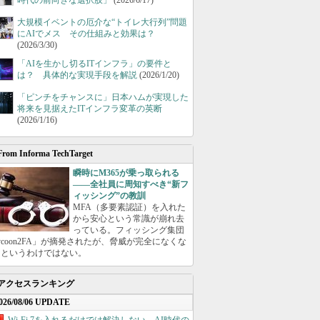
時代の前向きな選択肢」
(2026/6/17)
大規模イベントの厄介な“トイレ大行列”問題
にAIでメス その仕組みと効果は？
(2026/3/30)
「AIを生かし切るITインフラ」の要件と
は？ 具体的な実現手段を解説
(2026/1/20)
「ピンチをチャンスに」日本ハムが実現した
将来を見据えたITインフラ変革の英断
(2026/1/16)
From Informa TechTarget
瞬時にM365が乗っ取られる
――全社員に周知すべき“新フ
ィッシング”の教訓
MFA（多要素認証）を入れた
から安心という常識が崩れ去
っている。フィッシング集団
ycoon2FA」が摘発されたが、脅威が完全になくな
たというわけではない。
アクセスランキング
026/08/06 UPDATE