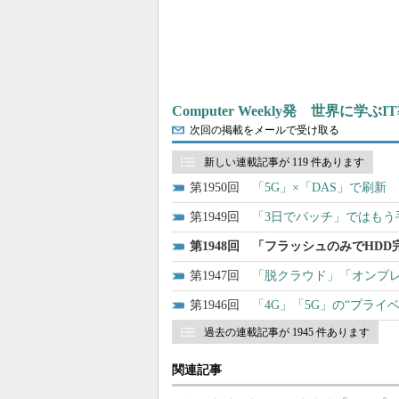
Computer Weekly発 世界に学
次回の掲載をメールで受け取る
新しい連載記事が 119 件あります
1950
「5G」×「DAS」で刷
1949
「3日でパッチ」ではもう
1948
「フラッシュのみでHDD
1947
「脱クラウド」「オンプレ
1946
「4G」「5G」の“プライ
過去の連載記事が 1945 件あります
関連記事