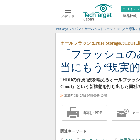
ITイン
製品比較
メディア
クラウド
エンタープライズ
ERP
仮想化
TechTargetジャパン
サーバ＆ストレージ
SSD／半導体
データ分析
サーバ＆ストレージ
オールフラッシュPure StorageのCE
CX
スマートモバイル
「フラッシュの
情報系システム
ネットワーク
当にもう“現実
システム運用管理
“HDDの終焉”説を唱えるオールフラッシュストレー
Cloud」という新構想を打ち出した同
≫
2025年08月27日 07時00分 公開
印刷／PDF
メー
関連キーワード