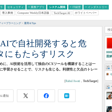
フラ
セキュリティ
業務アプリ
システム開発
IT経営
インダストリー
導入事例
Computer Weekly日本語版
ホワイトペーパー
TechTarget.AI
AI
経営とIT
医療IT
中堅・中小企業とIT
教育IT
ディープラーニング
運用＆Tips
AIで自社開発すると危
タにもたらすリスク
80
題
めに、AI技術を活用して独自のCXツールを構築することは一
Iに学習させることで、リスクも生じる。利便性と欠点のトレー
[
Rahul Awati
，
TechTarget
]
ル通知