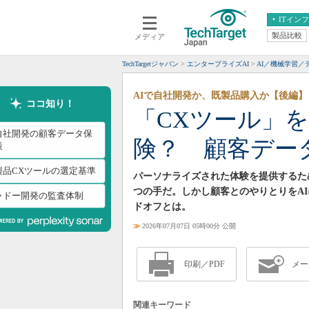
ITイン
製品比較
メディア
クラウド
エンタープライズ
ERP
仮想化
TechTargetジャパン
エンタープライズAI
AI／機械学習／
データ分析
サーバ＆ストレージ
AIで自社開発か、既製品購入か【後編】
CX
スマートモバイル
ココ知り！
「CXツール」を
情報系システム
ネットワーク
I自社開発の顧客データ保
険？ 顧客デー
システム運用管理
策
製品CXツールの選定基準
パーソナライズされた体験を提供するた
つの手だ。しかし顧客とのやりとりをA
ャドー開発の監査体制
ドオフとは。
≫
2026年07月07日 05時00分 公開
印刷／PDF
メー
関連キーワード