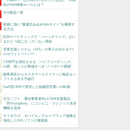
「ChatGPT」は人間の17倍口コミを読む AI独
自のWeb検索ルールとは？
SFA製品一覧
検索に強い“爆速読み込みWebサイト”を構築す
る方法
B2Bマーケティングで「パーソナライズ」がい
まひとつ役に立っていない理由
営業支援システム（SFA）の導入が分かる3つ
のホワイトペーパー
CX部門を熱狂させる「バイブコーディング」
の罠 情シスが警戒すべき“ノーガード開発”
顧客満足からカスタマーエクイティに軸足をシ
フトする米大手銀行
SaaS型CRMで実現した組織型営業への転換
日立ソフト、通信事業者向けCRM支援製品
「BSSsymphony」にコンビニ・クレジット決済
機能を追加
サイボウズ、モバイル／グループウェア連携を
強化したSFAソフトの最新版