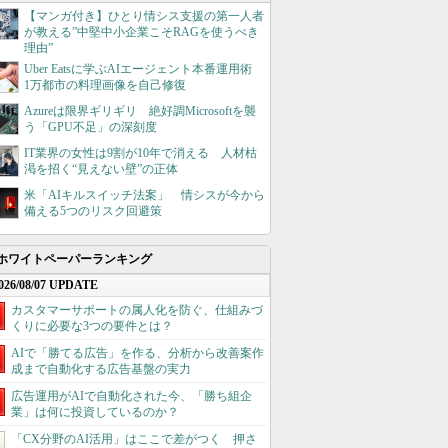
【マンガ付き】ひとり情シス支援の第一人者
が教える”中堅中小企業こそRAGを使うべき
理由”
Uber Eatsに学ぶAIエージェント本番運用術
1万都市の料理画像を自己修復
Azureは限界ギリギリ 絶好調Microsoftを襲
う「GPU不足」の深刻度
IT業界の女性は9割が10年で消える 人材枯
渇を招く“見えない壁”の正体
米「AIキルスイッチ法案」 情シスが今から
備える5つのリスク回避策
ホワイトペーパーランキング
026/08/07 UPDATE
カスタマーサポートの属人化を防ぐ、仕組みづ
くりに必要な3つの要件とは？
AIで「勝てる広告」を作る、分析から改善案作
成まで自動化する広告基盤の実力
広告運用がAIで自動化された今、「勝ち組企
業」は何に投資しているのか？
「CX分野のAI活用」はここで差がつく 押さ