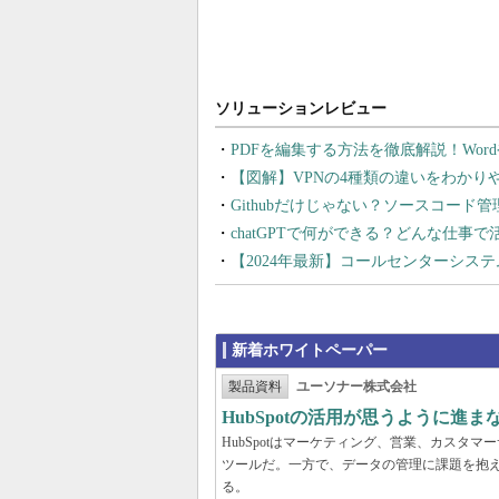
PDFを編集する方法を徹底解説！Wor
【図解】VPNの4種類の違いをわか
Githubだけじゃない？ソースコード
chatGPTで何ができる？どんな仕事
【2024年最新】コールセンターシス
新着ホワイトペーパー
製品資料
ユーソナー株式会社
HubSpotの活用が思うように進
HubSpotはマーケティング、営業、カスタ
ツールだ。一方で、データの管理に課題を抱える
る。