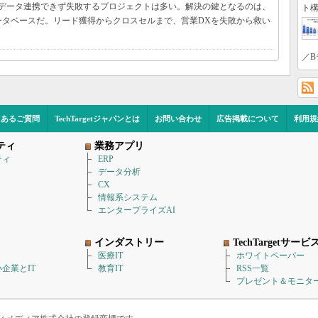
、データ連携できず失敗するプロジェクトは多い。解決の鍵となるのは、
ト構
ータベースだ。リード獲得からクロスセルまで、営業DXを失敗から救い
／B
くあるご質問
TechTargetジャパンとは
お問い合わせ
広告掲載について
利用規
ティ
業務アプリ
ティ
ERP
データ分析
CX
情報系システム
エンタープライズAI
インダストリー
TechTargetサービ
医療IT
ホワイトペーパー
企業とIT
教育IT
RSS一覧
プレゼント＆モニタ