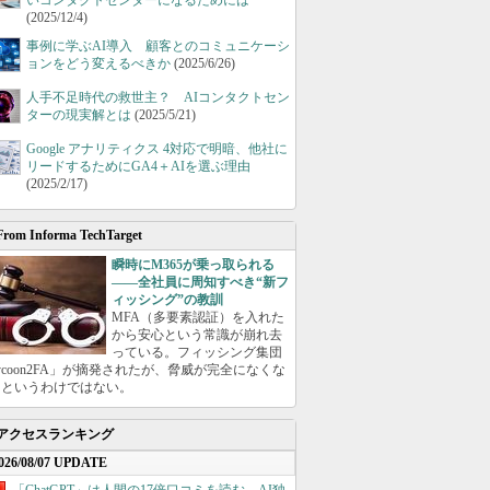
いコンタクトセンターになるためには
(2025/12/4)
事例に学ぶAI導入 顧客とのコミュニケーシ
ョンをどう変えるべきか
(2025/6/26)
人手不足時代の救世主？ AIコンタクトセン
ターの現実解とは
(2025/5/21)
Google アナリティクス 4対応で明暗、他社に
リードするためにGA4＋AIを選ぶ理由
(2025/2/17)
From Informa TechTarget
瞬時にM365が乗っ取られる
――全社員に周知すべき“新フ
ィッシング”の教訓
MFA（多要素認証）を入れた
から安心という常識が崩れ去
っている。フィッシング集団
ycoon2FA」が摘発されたが、脅威が完全になくな
たというわけではない。
アクセスランキング
026/08/07 UPDATE