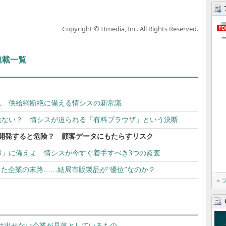
Copyright © ITmedia, Inc. All Rights Reserved.
 連載一覧
れ 供給網断絶に備える情シスの新常識
危ない？ 情シスが迫られる「有料ブラウザ」という決断
社開発すると危険？ 顧客データにもたらすリスク
準」に備えよ 情シスが今すぐ着手すべき3つの監査
」した企業の末路……結局市販製品が“優位”なのか？
»
抜け出せない企業が見落としているもの