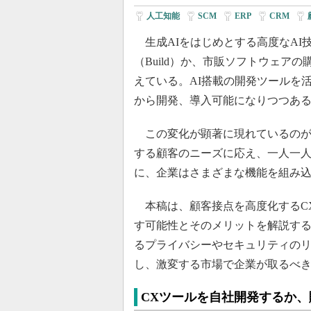
人工知能
|
SCM
|
ERP
|
CRM
|
生成AIをはじめとする高度なAI
（Build）か、市販ソフトウェア
えている。AI搭載の開発ツールを
から開発、導入可能になりつつあ
この変化が顕著に現れているのが
する顧客のニーズに応え、一人一
に、企業はさまざまな機能を組み
本稿は、顧客接点を高度化するCX
す可能性とそのメリットを解説す
るプライバシーやセキュリティの
し、激変する市場で企業が取るべ
CXツールを自社開発するか