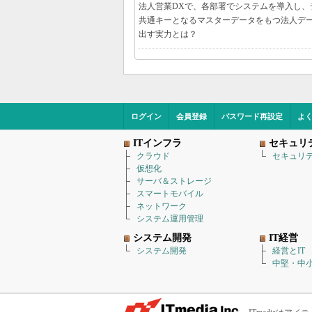
法人営業DXで、各部署でシステムを導入し
共通キーとなるマスターデータをもつ法人デ
出す実力とは？
ログイン
会員登録
パスワード再設定
よ
ITインフラ
セキュリ
クラウド
セキュリ
仮想化
サーバ＆ストレージ
スマートモバイル
ネットワーク
システム運用管理
システム開発
IT経営
システム開発
経営とIT
中堅・中小