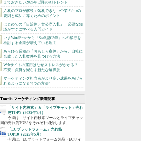
えておきたい2026年以降のAIトレンド
入札のプロが解説：落札できない企業の5つの
要因と成功に導くためのポイント
はじめての「自治体／官公庁入札」 必要な知
識がすぐに学べる入門ガイド
いまWordPressから「SaaS型CMS」への移行を
検討する企業が増えている理由
あらゆる業種の「おもしろ案件」から、自社に
合致した入札案件を見つける方法
Webサイトの運用はなぜストレスがかかる？
不安・負荷を減らす新たな選択肢
マーケティング担当者がより高い成果をあげら
れるようになる“4つの方法”
ITmedia マーケティング新着記事
「サイト内検索」＆「ライブチャット」売れ
筋TOP5（2025年5月）
今週は、サイト内検索ツールとライブチャッ
国内売れ筋TOP5をそれぞれ紹介します。
「ECプラットフォーム」売れ筋
TOP10（2025年5月）
今週は、ECプラットフォーム製品（ECサイ