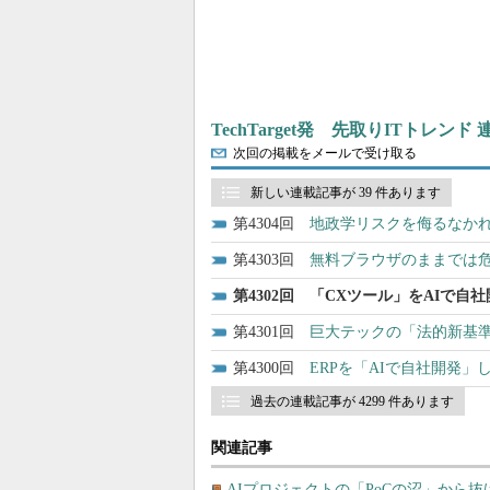
TechTarget発 先取りITトレンド
次回の掲載をメールで受け取る
新しい連載記事が 39 件あります
4304
地政学リスクを侮るなか
4303
無料ブラウザのままでは
4302
「CXツール」をAIで自
4301
巨大テックの「法的新基
4300
ERPを「AIで自社開発
過去の連載記事が 4299 件あります
関連記事
AIプロジェクトの「PoCの沼」から