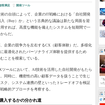
顧客満足
|
開発ツール
技術の台頭によって、企業のIT戦略における「自社開発
の購入（Buy）か」という古典的な議論は新たな局面を迎
活用すれば、高度な機能を備えたシステムを短期間で一
るからだ。
、企業の競争力を左右するCX（顧客体験）だ。多様化
人に最適化されたパーソナライズ体験を提供するため
込むことを模索している。
ツールにおいて、AI技術を活用した自社開発がもたら
る。同時に、機密性の高い顧客データを扱うことで生じ
「T
リスク、システム連携の壁といったトレードオフを検証
っ
き戦略的アプローチを考察する。
2
、購入するかの分かれ道