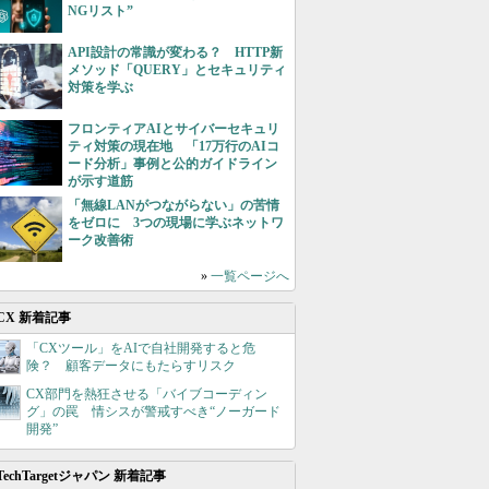
NGリスト”
API設計の常識が変わる？ HTTP新
メソッド「QUERY」とセキュリティ
対策を学ぶ
フロンティアAIとサイバーセキュリ
ティ対策の現在地 「17万行のAIコ
ード分析」事例と公的ガイドライン
が示す道筋
「無線LANがつながらない」の苦情
をゼロに 3つの現場に学ぶネットワ
ーク改善術
»
一覧ページへ
CX 新着記事
「CXツール」をAIで自社開発すると危
険？ 顧客データにもたらすリスク
CX部門を熱狂させる「バイブコーディン
グ」の罠 情シスが警戒すべき“ノーガード
開発”
TechTargetジャパン 新着記事