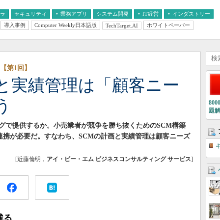
フラ
セキュリティ
業務アプリ
システム開発
IT経営
インダストリー
導入事例
Computer Weekly日本語版
ホワイトペーパー
TechTarget.AI
AI
経営とIT
医療IT
中堅・中小企業とIT
教育IT
【第1回】
案と実績管理は「顧客ニー
う
80
題
グで提供するか。小売業者が競争を勝ち抜くためのSCM構築
連携が必要だ。すなわち、SCMの計画と実績管理は顧客ニーズ
[近藤倫明，
アイ・ビー・エム ビジネスコンサルティング サービス
]
残る