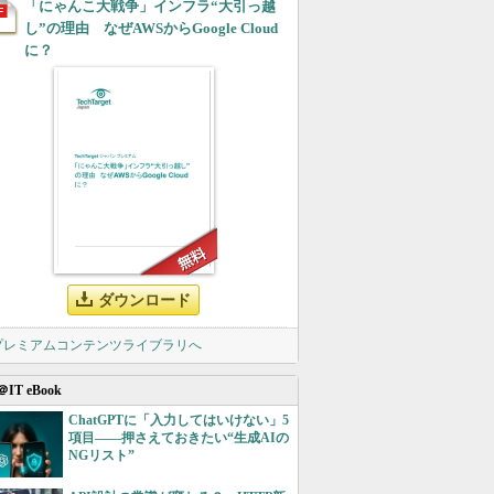
「にゃんこ大戦争」インフラ“大引っ越
し”の理由 なぜAWSからGoogle Cloud
に？
ダウンロード
 プレミアムコンテンツライブラリへ
＠IT eBook
ChatGPTに「入力してはいけない」5
項目――押さえておきたい“生成AIの
NGリスト”