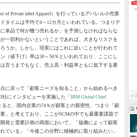
ailer of Private label Apparel）を行っているアパレル小売業
ドタイムは平均で4～12カ月といわれている。つまりデ
先に単品で何が幾つ売れるか」を予測しなければならな
正が一切利かないということであれば、大きなリスクを
だろうか。しかし、現実にはこれに近いことが行われて
ン（値下げ）率は30～50％といわれており、ここにし
れは言うまでもなく、売上高・利益率ともに低下する要
点に戻って「顧客ニーズを知ること」から始めるべき
»
外393社にインタビューを実施した「
IBM Global Chief
よると、国内企業の74％が顧客との親密性、つまり「顧
要」と考えており、ここがSCMの中でも最重要課題で
品開発と需要計画の両面において、「協働によって顧客
遅れている」「今後この分野に積極的に取り組みたい」