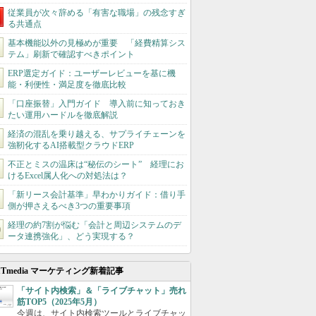
従業員が次々辞める「有害な職場」の残念すぎ
る共通点
基本機能以外の見極めが重要 「経費精算シス
テム」刷新で確認すべきポイント
ERP選定ガイド：ユーザーレビューを基に機
能・利便性・満足度を徹底比較
「口座振替」入門ガイド 導入前に知っておき
たい運用ハードルを徹底解説
経済の混乱を乗り越える、サプライチェーンを
強靭化するAI搭載型クラウドERP
不正とミスの温床は“秘伝のシート” 経理にお
けるExcel属人化への対処法は？
「新リース会計基準」早わかりガイド：借り手
側が押さえるべき3つの重要事項
経理の約7割が悩む「会計と周辺システムのデ
ータ連携強化」、どう実現する？
ITmedia マーケティング新着記事
「サイト内検索」＆「ライブチャット」売れ
筋TOP5（2025年5月）
今週は、サイト内検索ツールとライブチャッ