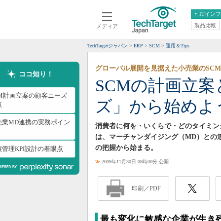
ITイン
製品比較
メディア
クラウド
エンタープライズ
ERP
仮想化
TechTargetジャパン
ERP
SCM
運用＆Tips
データ分析
サーバ＆ストレージ
グローバル展開を見据えた小売業のSCM
CX
スマートモバイル
ココ知り！
SCMの計画立
情報系システム
ネットワーク
CM計画立案の顧客ニーズ
ズ」から始めよ
システム運用管理
点
売業MD連携の実務ポイン
消費者に何を・いくらで・どのタイミン
は、マーチャンダイジング（MD）との
の把握から始まる。
績管理KPI設計の着眼点
≫
2009年11月30日 08時00分 公開
印刷／PDF
最も変化に敏感な企業が生き