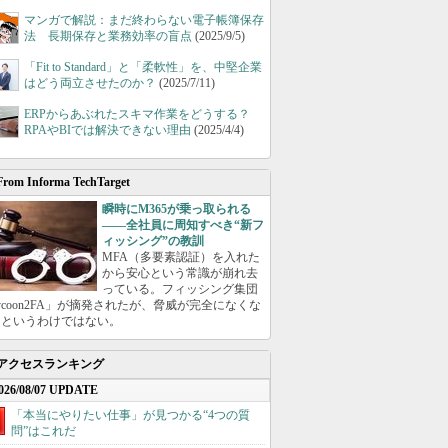
マンガで解説：まだ終わらない電子帳簿保存
法 長期保存と業務効率の盲点
(2025/9/5)
「Fit to Standard」と「柔軟性」を、中堅企業
はどう両立させたのか？
(2025/7/11)
ERPからあぶれたスキマ作業をどうする？
RPAやBIでは解決できない理由
(2025/4/4)
From Informa TechTarget
瞬時にM365が乗っ取られる
――全社員に周知すべき“新フ
ィッシング”の教訓
MFA（多要素認証）を入れた
から安心という常識が崩れ去
っている。フィッシング集団
ycoon2FA」が摘発されたが、脅威が完全になくな
たというわけではない。
アクセスランキング
026/08/07 UPDATE
「本当にやりたい仕事」が見つかる“4つの質
問”はこれだ