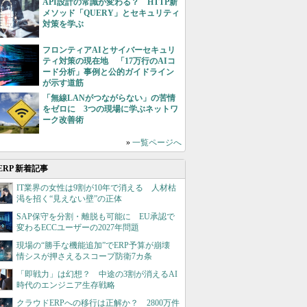
API設計の常識が変わる？ HTTP新
メソッド「QUERY」とセキュリティ
対策を学ぶ
フロンティアAIとサイバーセキュリ
ティ対策の現在地 「17万行のAIコ
ード分析」事例と公的ガイドライン
が示す道筋
「無線LANがつながらない」の苦情
をゼロに 3つの現場に学ぶネットワ
ーク改善術
»
一覧ページへ
ERP 新着記事
IT業界の女性は9割が10年で消える 人材枯
渇を招く“見えない壁”の正体
SAP保守を分割・離脱も可能に EU承認で
変わるECCユーザーの2027年問題
現場の“勝手な機能追加”でERP予算が崩壊
情シスが押さえるスコープ防衛7カ条
「即戦力」は幻想？ 中途の3割が消えるAI
時代のエンジニア生存戦略
クラウドERPへの移行は正解か？ 2800万件