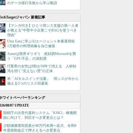
のデータ移行失敗から学ぶ教訓
TechTargetジャパン 新着記事
【マンガ付き】ひとり情シス支援の第一人者
が教える”中堅中小企業こそRAGを使うべき
理由”
Uber Eatsに学ぶAIエージェント本番運用術
1万都市の料理画像を自己修復
Azureは限界ギリギリ 絶好調Microsoftを襲
う「GPU不足」の深刻度
IT業界の女性は9割が10年で消える 人材枯
渇を招く“見えない壁”の正体
米「AIキルスイッチ法案」 情シスが今から
備える5つのリスク回避策
ホワイトペーパーランキング
026/08/07 UPDATE
国税庁の次世代基幹システム「KSK2」稼働開
始に向けて、対応すべき変更点とは？
少額減価償却資産が40万円未満へ拡大、令和8
年度税制改正で押さえるべき変更点