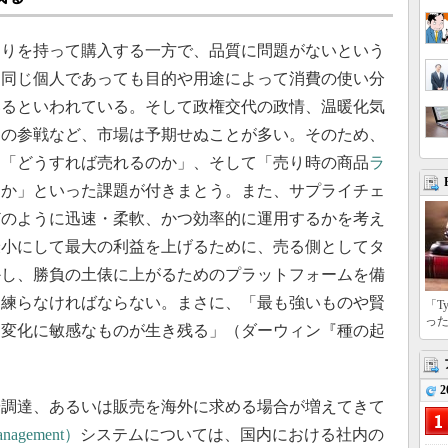
りを持って購入する一方で、品質に問題がないという
。同じ個人であっても目的や用途によって消費の使い分
いるといわれている。そして政権交代の政情、温暖化気
らの参戦など、市場は予期せぬことが多い。そのため、
」「どうすれば売れるのか」、そして「売り時の商品
ラ
きか」といった課題が付きまとう。また、サプライチェ
どのように迅速・柔軟、かつ効率的に運用するかを考え
最小にして最大の利益を上げるために、売る側としてタ
かし、勝負の土俵に上がるためのプラットフォームを備
を練らなければならない。まさに、「最も強いものや賢
「T
っ
も変化に敏感なものが生き残る」（ダーウィン『種の起
2
調達、あるいは販売を海外に求める場合が増えてきて
anagement）
システムについては、国内における社内の