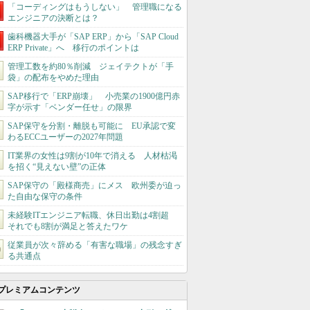
「コーディングはもうしない」 管理職になる
エンジニアの決断とは？
歯科機器大手が「SAP ERP」から「SAP Cloud
ERP Private」へ 移行のポイントは
管理工数を約80％削減 ジェイテクトが「手
袋」の配布をやめた理由
SAP移行で「ERP崩壊」 小売業の1900億円赤
字が示す「ベンダー任せ」の限界
SAP保守を分割・離脱も可能に EU承認で変
わるECCユーザーの2027年問題
IT業界の女性は9割が10年で消える 人材枯渇
を招く“見えない壁”の正体
SAP保守の「殿様商売」にメス 欧州委が迫っ
た自由な保守の条件
未経験ITエンジニア転職、休日出勤は4割超
それでも8割が満足と答えたワケ
従業員が次々辞める「有害な職場」の残念すぎ
る共通点
プレミアムコンテンツ