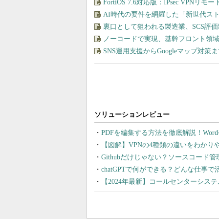
FortiOS 7.6対応版：IPsec VP
AI時代の要件を網羅した「新世代ス
裏口として狙われる製造業、SCS評
ノーコードで実現、基幹フロント領
SNS運用支援からGoogleマップ対策
PDFを編集する方法を徹底解説！Wor
【図解】VPNの4種類の違いをわか
Githubだけじゃない？ソースコード
chatGPTで何ができる？どんな仕事
【2024年最新】コールセンターシス