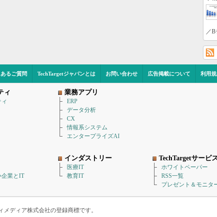
／B
くあるご質問
TechTargetジャパンとは
お問い合わせ
広告掲載について
利用規
ティ
業務アプリ
ティ
ERP
データ分析
CX
情報系システム
エンタープライズAI
インダストリー
TechTargetサービ
医療IT
ホワイトペーパー
企業とIT
教育IT
RSS一覧
プレゼント＆モニタ
アイティメディア株式会社の登録商標です。