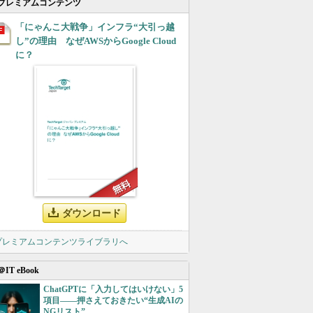
プレミアムコンテンツ
「にゃんこ大戦争」インフラ“大引っ越
し”の理由 なぜAWSからGoogle Cloud
に？
ダウンロード
 プレミアムコンテンツライブラリへ
＠IT eBook
ChatGPTに「入力してはいけない」5
項目――押さえておきたい“生成AIの
NGリスト”