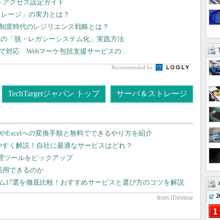
Nリモートアクセス設定ガイド
トレージ」の実力とは？
価制度時代のレジリエンス戦略とは？
域の「脱・レガシーシステム化」実践方法
まで対応 Webマーケ包括支援サービスの...
Recommended by
TechTargetジャパン トップ
サーバ＆ストレージ
dやExcelへの変換手順と無料でできるやり方を紹介
りやすく解説！自社に最適なサービスはどれ？
管理ツールをピックアップ
で活用できるのか
テム17選を徹底比較！おすすめサービスと選び方のコツを解説
2