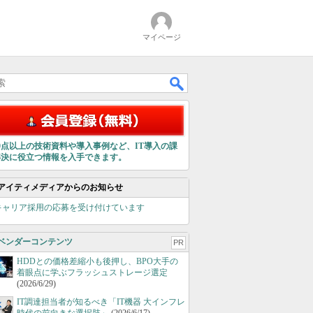
マイページ
00点以上の技術資料や導入事例など、IT導入の課
解決に役立つ情報を入手できます。
アイティメディアからのお知らせ
キャリア採用の応募を受け付けています
ベンダーコンテンツ
PR
HDDとの価格差縮小も後押し、BPO大手の
着眼点に学ぶフラッシュストレージ選定
(2026/6/29)
IT調達担当者が知るべき「IT機器 大インフレ