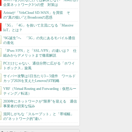
Wi-Fi 7を入れるだけでは解決しない AI時代の
企業ネットワーク3つの壁 対策は
Aristaが「VeloCloud SD-WAN」を買収 そ
の“真の狙い”とBroadcomの思惑
「5G」「4G」を抜いて主流になる「Massive
IoT」とは？
“6G誕生”へ 「5G」の先にあるモバイル通信
の進化
「IPsec-VPN」と「SSL-VPN」の違いは？ 仕
組みからデメリットまで徹底解説
PCだけじゃない、通信分野に広がる「ホワイ
トボックス」旋風
サイバー攻撃は1日当たり3～5億件 ワールド
カップ2026を支えたLenovoのIT戦略
VRF（Virtual Routing and Forwarding：仮想ルー
ティング／転送）
2030年にネットワークが“限界”を迎える 通信
事業者の切実な悩み
混同しがちな「スループット」と「帯域幅」
の“ネットワーク的”違い