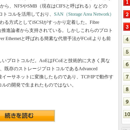
から、NFSやSMB（現在はCIFSと呼ばれる）などの
ロトコルを活用しており、
SAN（Storage Area Network）
）に代わる方式としてiSCSIがすっかり定着した。Fibre
（FCoE）も融合推進論者から支持されている。しかしこれらのプロト
r Ethernetと呼ばれる簡素な代替手法がFCoEよりも前
いプロトコルだ。AoEはFCoEと技術的に大きく異な
既存のストレージプロトコルであるAdvanced
ATA）を直接イーサネットに変換したものであり、TCP/IPで動作す
トコルの開発で生まれたものではない。