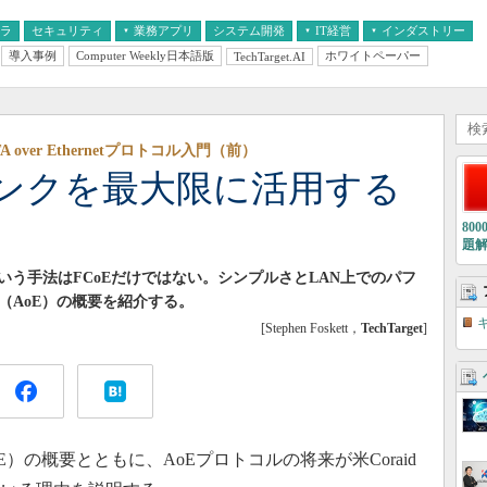
フラ
セキュリティ
業務アプリ
システム開発
IT経営
インダストリー
導入事例
Computer Weekly日本語版
ホワイトペーパー
TechTarget.AI
AI
経営とIT
医療IT
中堅・中小企業とIT
教育IT
ver Ethernetプロトコル入門（前）
ンクを最大限に活用する
80
題
う手法はFCoEだけではない。シンプルさとLAN上でのパフ
net（AoE）の概要を紹介する。
[Stephen Foskett，
TechTarget
]
t（AoE）の概要とともに、AoEプロトコルの将来が米Coraid