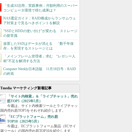
「生成AI活用」実践事例：月額利用のスーパー
コンピュータ環境で得た成果は？
NAS選定ガイド：RAID構成からランサムウェ
ア対策まで見るべきポイントを解説
“SSDとHDDの使い分け”が変わる ストレージ
の新常識
放置したSSDはデータが消える 「数千年保
存」を実現するストレージとは
「メインフレーム管理者」求む “レガシー人
材”不足を解消する方法
Computer Weekly日本語版 11月18日号：RAID
の終焉
ITmedia マーケティング新着記事
「サイト内検索」＆「ライブチャット」売れ
筋TOP5（2025年5月）
今週は、サイト内検索ツールとライブチャッ
国内売れ筋TOP5をそれぞれ紹介します。
「ECプラットフォーム」売れ筋
TOP10（2025年5月）
今週は、ECプラットフォーム製品（ECサイ
築ツール）の国内売れ筋TOP10を紹介します。