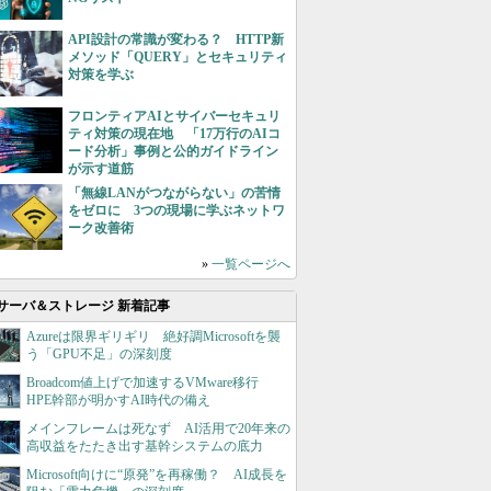
API設計の常識が変わる？ HTTP新
メソッド「QUERY」とセキュリティ
対策を学ぶ
フロンティアAIとサイバーセキュリ
ティ対策の現在地 「17万行のAIコ
ード分析」事例と公的ガイドライン
が示す道筋
「無線LANがつながらない」の苦情
をゼロに 3つの現場に学ぶネットワ
ーク改善術
»
一覧ページへ
サーバ＆ストレージ 新着記事
Azureは限界ギリギリ 絶好調Microsoftを襲
う「GPU不足」の深刻度
Broadcom値上げで加速するVMware移行
HPE幹部が明かすAI時代の備え
メインフレームは死なず AI活用で20年来の
高収益をたたき出す基幹システムの底力
Microsoft向けに“原発”を再稼働？ AI成長を