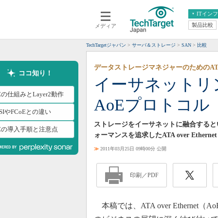
ITイン
製品比較
メディア
クラウド
エンタープライズ
ERP
仮想化
TechTargetジャパン
サーバ＆ストレージ
SAN
比較
データ分析
サーバ＆ストレージ
データストレージマネジャーのためのATA o
CX
スマートモバイル
ココ知り！
イーサネットリ
情報系システム
ネットワーク
Eの仕組みとLayer2動作
AoEプロトコル
システム運用管理
CSIやFCoEとの違い
ストレージをイーサネットに融合するとい
oEの導入手順と注意点
ォーマンスを追求したATA over Ether
≫
2011年03月25日 09時00分 公開
印刷／PDF
本稿では、ATA over Etherne