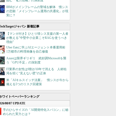
阻む「電力危機」の深刻度
IBMがメインフレームの聖域を解体 情シス
の悲願「メインフレーム運用の共通化」が現
実に？
TechTargetジャパン 新着記事
【マンガ付き】ひとり情シス支援の第一人者
が教える”中堅中小企業こそRAGを使うべき
理由”
Uber Eatsに学ぶAIエージェント本番運用術
1万都市の料理画像を自己修復
Azureは限界ギリギリ 絶好調Microsoftを襲
う「GPU不足」の深刻度
IT業界の女性は9割が10年で消える 人材枯
渇を招く“見えない壁”の正体
米「AIキルスイッチ法案」 情シスが今から
備える5つのリスク回避策
ホワイトペーパーランキング
026/08/07 UPDATE
手のひらサイズの「AI開発特化スパコン」に秘
められた実力とは？