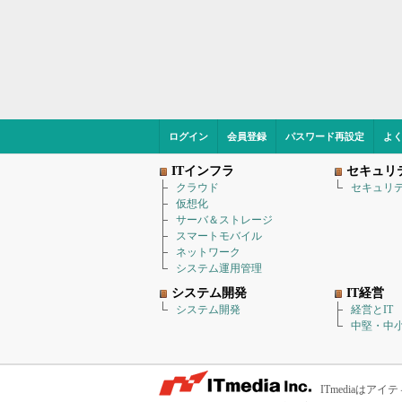
ログイン
会員登録
パスワード再設定
よ
ITインフラ
セキュリ
クラウド
セキュリ
仮想化
サーバ＆ストレージ
スマートモバイル
ネットワーク
システム運用管理
システム開発
IT経営
システム開発
経営とIT
中堅・中小
ITmediaは