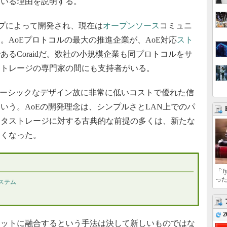
ている理由を説明する。
グループによって開発され、現在は
オープンソース
コミュニ
。AoEプロトコルの最大の推進企業が、AoE対応
スト
るCoraidだ。数社の小規模企業も同プロトコルをサ
ストレージの専門家の間にも支持者がいる。
ベーシックなデザイン故に非常に低いコストで優れた信
いう。AoEの開発理念は、シンプルさとLAN上でのパ
ータストレージに対する古典的な前提の多くは、新たな
なくなった。
「T
っ
ステム
2
ットに融合するという手法は決して新しいものではな