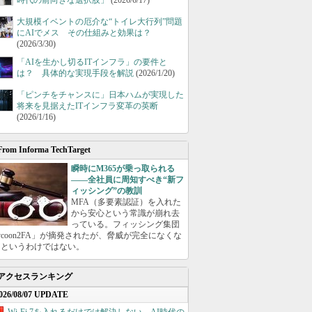
時代の前向きな選択肢」
(2026/6/17)
大規模イベントの厄介な“トイレ大行列”問題
にAIでメス その仕組みと効果は？
(2026/3/30)
「AIを生かし切るITインフラ」の要件と
は？ 具体的な実現手段を解説
(2026/1/20)
「ピンチをチャンスに」日本ハムが実現した
将来を見据えたITインフラ変革の英断
(2026/1/16)
From Informa TechTarget
瞬時にM365が乗っ取られる
――全社員に周知すべき“新フ
ィッシング”の教訓
MFA（多要素認証）を入れた
から安心という常識が崩れ去
っている。フィッシング集団
ycoon2FA」が摘発されたが、脅威が完全になくな
たというわけではない。
アクセスランキング
026/08/07 UPDATE