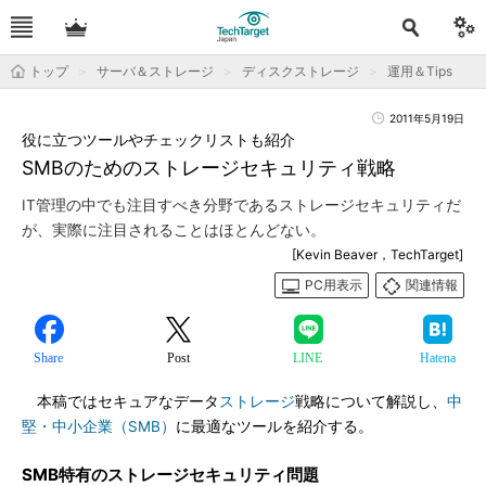
トップ
サーバ＆ストレージ
ディスクストレージ
運用＆Tips
2011年5月19日
役に立つツールやチェックリストも紹介
SMBのためのストレージセキュリティ戦略
IT管理の中でも注目すべき分野であるストレージセキュリティだ
が、実際に注目されることはほとんどない。
[Kevin Beaver，TechTarget]
PC用表示
関連情報
Share
Post
LINE
Hatena
本稿ではセキュアなデータ
ストレージ
戦略について解説し、
中
堅・中小企業（SMB）
に最適なツールを紹介する。
SMB特有のストレージセキュリティ問題