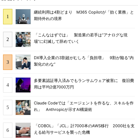
継続利用は4割どまり M365 Copilotが「効く業務」と
期待外れの境界
「こんなはずでは」 製造業の若手は“アナログな現
場”に幻滅して辞めていく
DX導入企業の3割超がむしろ「負担増」 9割が陥る“内
製化のわな”
多要素認証導入済みでもランサムウェア被害に 復旧費
用は平均2億7000万円
Claude Codeでは「エージェントを作るな、スキルを作
れ」 Anthropicが示すAI構築術
「COBOL」「JCL」計7000本のAWS移行 2000社を支
える給与サービスを襲った危機