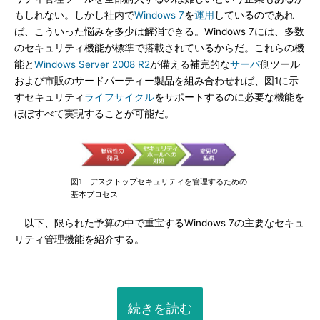
もしれない。しかし社内で
Windows 7
を
運用
しているのであれ
ば、こういった悩みを多少は解消できる。Windows 7には、多数
のセキュリティ機能が標準で搭載されているからだ。これらの機
能と
Windows Server 2008 R2
が備える補完的な
サーバ
側ツール
および市販のサードパーティー製品を組み合わせれば、図1に示
すセキュリティ
ライフサイクル
をサポートするのに必要な機能を
ほぼすべて実現することが可能だ。
図1 デスクトップセキュリティを管理するための
基本プロセス
以下、限られた予算の中で重宝するWindows 7の主要なセキュ
リティ管理機能を紹介する。
続きを読む