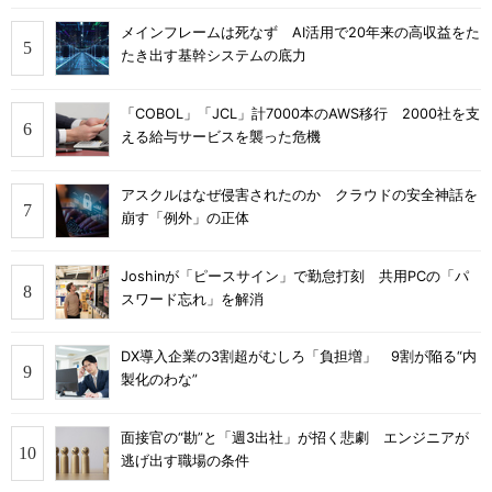
メインフレームは死なず AI活用で20年来の高収益をた
たき出す基幹システムの底力
「COBOL」「JCL」計7000本のAWS移行 2000社を支
える給与サービスを襲った危機
アスクルはなぜ侵害されたのか クラウドの安全神話を
崩す「例外」の正体
Joshinが「ピースサイン」で勤怠打刻 共用PCの「パ
スワード忘れ」を解消
DX導入企業の3割超がむしろ「負担増」 9割が陥る“内
製化のわな”
面接官の“勘”と「週3出社」が招く悲劇 エンジニアが
逃げ出す職場の条件