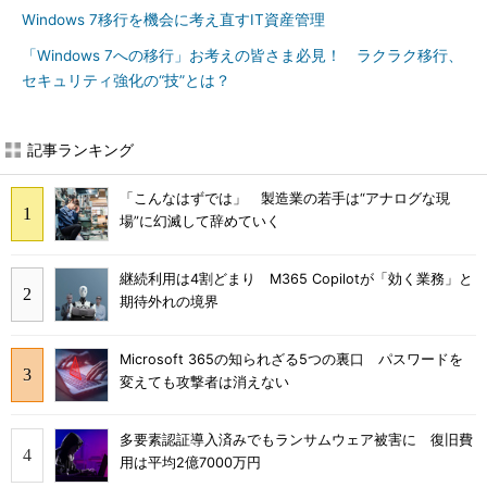
Windows 7移行を機会に考え直すIT資産管理
「Windows 7への移行」お考えの皆さま必見！ ラクラク移行、
セキュリティ強化の“技”とは？
記事ランキング
「こんなはずでは」 製造業の若手は“アナログな現
場”に幻滅して辞めていく
継続利用は4割どまり M365 Copilotが「効く業務」と
期待外れの境界
Microsoft 365の知られざる5つの裏口 パスワードを
変えても攻撃者は消えない
多要素認証導入済みでもランサムウェア被害に 復旧費
用は平均2億7000万円