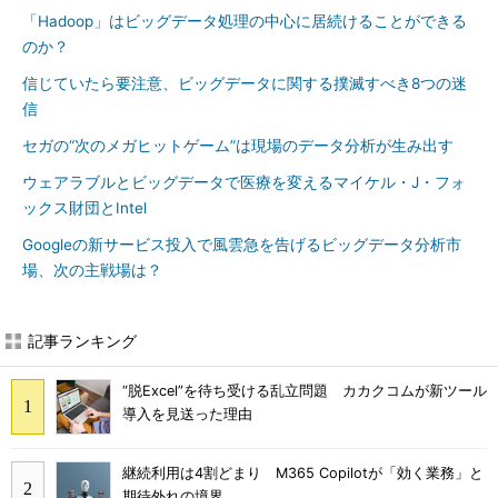
「Hadoop」はビッグデータ処理の中心に居続けることができる
のか？
信じていたら要注意、ビッグデータに関する撲滅すべき8つの迷
信
セガの“次のメガヒットゲーム”は現場のデータ分析が生み出す
ウェアラブルとビッグデータで医療を変えるマイケル・J・フォ
ックス財団とIntel
Googleの新サービス投入で風雲急を告げるビッグデータ分析市
場、次の主戦場は？
記事ランキング
“脱Excel”を待ち受ける乱立問題 カカクコムが新ツール
導入を見送った理由
継続利用は4割どまり M365 Copilotが「効く業務」と
期待外れの境界