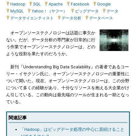
Hadoop
|
SQL
|
Apache
|
Facebook
|
Google
|
MySQL
|
Yahoo！（ヤフー）
|
ビッグデータ
|
データ
|
データサイエンティスト
|
データ分析
|
データベース
オープンソーステクノロジーは話題に事欠か
ない。だが、データ分析の専門家が日常的に行
う作業でオープンソーステクノロジーは、どの
ような役割を果たすのだろうか。
新刊『Understanding Big Data Scalability』の著者であるコー
リー・イサクソン氏に、オープンソーステクノロジーの重要性に
ついて聞いた。現在、オープンソーステクノロジーは、この分野
について多くの経験があり、十分なリソースを抱える大企業がけ
ん引している。この動向は最先端のツールが生まれる一助となっ
ている。
関連記事
「Hadoop」はビッグデータ処理の中心に居続けること