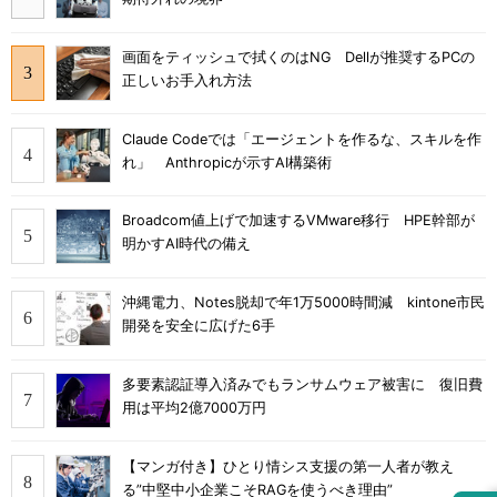
画面をティッシュで拭くのはNG Dellが推奨するPCの
正しいお手入れ方法
Claude Codeでは「エージェントを作るな、スキルを作
れ」 Anthropicが示すAI構築術
Broadcom値上げで加速するVMware移行 HPE幹部が
明かすAI時代の備え
沖縄電力、Notes脱却で年1万5000時間減 kintone市民
開発を安全に広げた6手
多要素認証導入済みでもランサムウェア被害に 復旧費
用は平均2億7000万円
【マンガ付き】ひとり情シス支援の第一人者が教え
る”中堅中小企業こそRAGを使うべき理由”