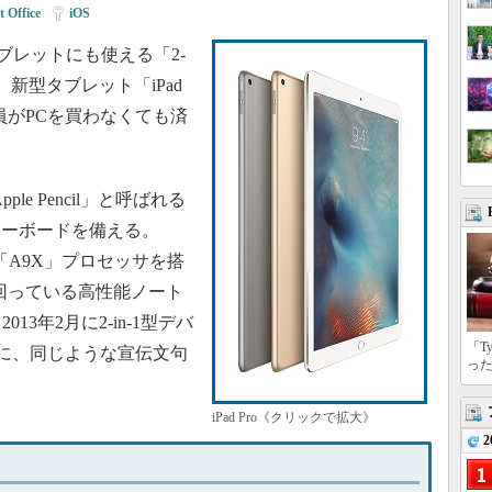
t Office
|
iOS
ブレットにも使える「2-
。新型タブレット「iPad
員がPCを買わなくても済
le Pencil」と呼ばれる
キーボードを備える。
「A9X」プロセッサを搭
に出回っている高性能ノート
013年2月に2-in-1型デバ
「T
たときに、同じような宣伝文句
っ
iPad Pro《クリックで拡大》
2