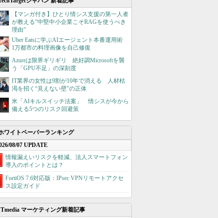
TechTargetジャパン 新着記事
【マンガ付き】ひとり情シス支援の第一人者
が教える”中堅中小企業こそRAGを使うべき
理由”
Uber Eatsに学ぶAIエージェント本番運用術
1万都市の料理画像を自己修復
Azureは限界ギリギリ 絶好調Microsoftを襲
う「GPU不足」の深刻度
IT業界の女性は9割が10年で消える 人材枯
渇を招く“見えない壁”の正体
米「AIキルスイッチ法案」 情シスが今から
備える5つのリスク回避策
ホワイトペーパーランキング
026/08/07 UPDATE
情報漏えいリスクを軽減、法人スマートフォン
導入のポイントとは？
FortiOS 7.6対応版：IPsec VPNリモートアクセ
ス設定ガイド
ITmedia マーケティング新着記事