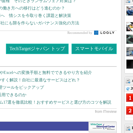
」が復権 そのときランサムウェア対策は？
向の働き方への移行はどう進むのか？
運用へ 情シスを今取り巻く課題と解決策
会社にも隙を作らないガバナンス強化の方法
Recommended by
TechTargetジャパン トップ
スマートモバイル
dやExcelへの変換手順と無料でできるやり方を紹介
りやすく解説！自社に最適なサービスはどれ？
管理ツールをピックアップ
2
で活用できるのか
テム17選を徹底比較！おすすめサービスと選び方のコツを解説