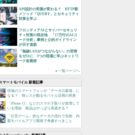
API設計の常識が変わる？ HTTP新
メソッド「QUERY」とセキュリティ
対策を学ぶ
フロンティアAIとサイバーセキュリ
ティ対策の現在地 「17万行のAIコ
ード分析」事例と公的ガイドライン
が示す道筋
「無線LANがつながらない」の苦情
をゼロに 3つの現場に学ぶネットワ
ーク改善術
»
一覧ページへ
スマートモバイル 新着記事
現場のスマートフォンが「データの墓場」に
なる？ 情シスが陥るモバイル活用の死角
「iPhone 13」などのスマホ下取りが急増して
いる理由 新品はやっぱり高過ぎる？
「伝言ゲーム」的なデータの流れで失敗 内
製モバイルアプリ開発で考慮すべきこと