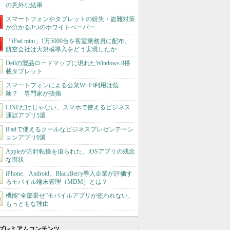
の意外な結果
スマートフォンやタブレットの紛失・盗難対策
が分かる3つのホワイトペーパー
「iPad mini」1万5000台を客室乗務員に配布、
航空会社は大規模導入をどう実現したか
Dellの製品ロードマップに現れたWindows 8搭
載タブレット
スマートフォンによる公衆Wi-Fi利用は危
険？ 専門家が指摘
LINEだけじゃない、スマホで使えるビジネス
通話アプリ5選
iPadで使えるクールなビジネスプレゼンテーシ
ョンアプリ9選
Appleが方針転換を迫られた、iOSアプリの残念
な現状
iPhone、Android、BlackBerry導入企業が評価す
るモバイル端末管理（MDM）とは？
機能“全部乗せ”モバイルアプリが使われない、
もっともな理由
プレミアムコンテンツ