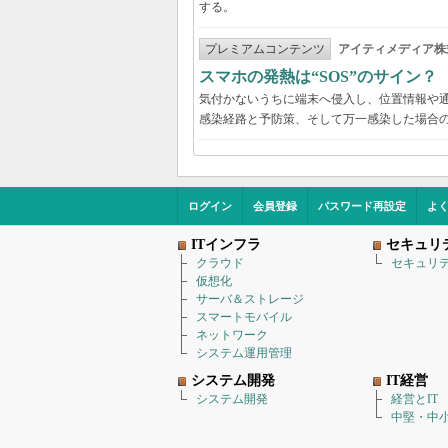
する。
プレミアムコンテンツ
アイティメディア株
スマホの発熱は“SOS”のサイン
気付かないうちに端末へ侵入し、位置情報や
感染経路と予防策、そして万一感染した場合
ログイン
会員登録
パスワード再設定
よ
ITインフラ
セキュリ
クラウド
セキュリ
仮想化
サーバ＆ストレージ
スマートモバイル
ネットワーク
システム運用管理
システム開発
IT経営
システム開発
経営とIT
中堅・中小