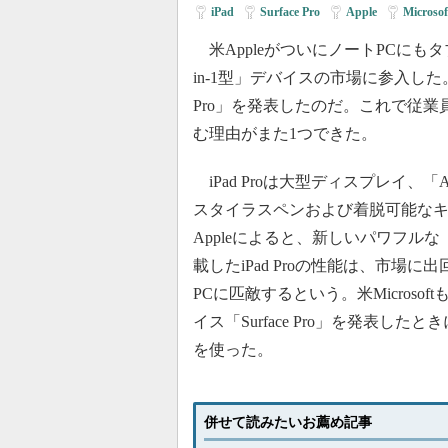
iPad
|
Surface Pro
|
Apple
|
Microsof
米AppleがついにノートPCにもタ
in-1型」デバイスの市場に参入した
Pro」を発表したのだ。これで従業
む理由がまた1つできた。
iPad Proは大型ディスプレイ、「App
スタイラスペンおよび着脱可能な
Appleによると、新しいパワフルな
載したiPad Proの性能は、市場
PCに匹敵するという。米Microsoftも2
イス「Surface Pro」を発表し
を使った。
併せて読みたいお薦め記事