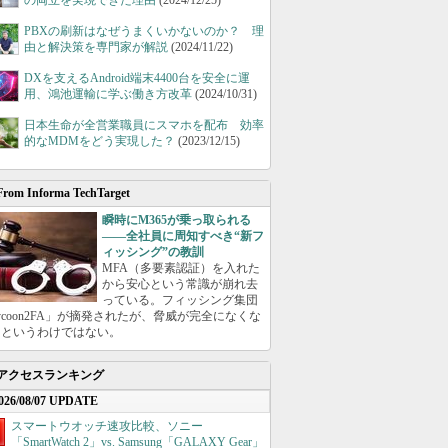
の両立を実現できた理由
(2024/12/25)
PBXの刷新はなぜうまくいかないのか？ 理
由と解決策を専門家が解説
(2024/11/22)
DXを支えるAndroid端末4400台を安全に運
用、鴻池運輸に学ぶ働き方改革
(2024/10/31)
日本生命が全営業職員にスマホを配布 効率
的なMDMをどう実現した？
(2023/12/15)
From Informa TechTarget
瞬時にM365が乗っ取られる
――全社員に周知すべき“新フ
ィッシング”の教訓
MFA（多要素認証）を入れた
から安心という常識が崩れ去
っている。フィッシング集団
ycoon2FA」が摘発されたが、脅威が完全になくな
たというわけではない。
アクセスランキング
026/08/07 UPDATE
スマートウオッチ速攻比較、ソニー
「SmartWatch 2」vs. Samsung「GALAXY Gear」