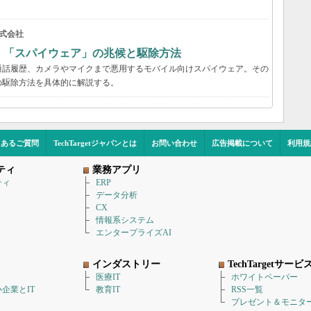
式会社
？ 「スパイウェア」の兆候と駆除方法
通話履歴、カメラやマイクまで悪用するモバイル向けスパイウェア。その
の駆除方法を具体的に解説する。
くあるご質問
TechTargetジャパンとは
お問い合わせ
広告掲載について
利用規
ティ
業務アプリ
ティ
ERP
データ分析
CX
情報系システム
エンタープライズAI
インダストリー
TechTargetサービ
医療IT
ホワイトペーパー
企業とIT
教育IT
RSS一覧
プレゼント＆モニタ