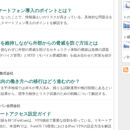
マートフォン導入のポイントとは？
トの
となったことで、情報漏えいのリスクが高まっている。具体的な問題点を
人スマートフォン導入のポイントを解説する。
ト構
率を維持しながら外部からの脅威を防ぐ方法とは
を損なわずに外部の脅威を防げるセキュリティ体制の構築は急務の課題
デバイス管理）とMTD（モバイル脅威防御）を組み合わせた対策を紹介
／B
株式会社
来志向の働き方への移行はどう進むのか？
アジア太平洋地域では48％が導入済み、残りも試験運用や検討段階にあるとい
の調査結果から、競争力維持とリスク回避のための戦略について解説する。
パン合同会社
VPNリモートアクセス設定ガイド
持つFortiGateは、VPN接続で重要な役割を担っている。リモートア
だ。本資料では、FortiOS 7.6環境におけるIPsec VPNの設定方法を解説