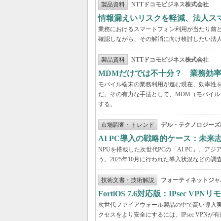
製品資料
NTTドコモビジネス株式会社
情報漏えいリスクを軽減、法人ス
業務におけるスマートフォン利用が当たり前
確認しながら、その解消に向け検討したい法
製品資料
NTTドコモビジネス株式会社
MDMだけでは不十分？ 業務効
モバイル端末の業務利用が進む現在、効率性
だ。その有力な手法として、MDM（モバイル
する。
市場調査・トレンド
デル・テクノロジーズ
AI PC導入の戦略的ケース：未
NPUを搭載した次世代PCの「AI PC」。
う。2025年10月に行われた導入状況など
技術文書・技術解説
フォーティネットジャ
FortiOS 7.6対応版：IPsec 
次世代ファイアウォール製品の中で高い導入実績を
クセスをより安全にするには、IPsec VPNが有効