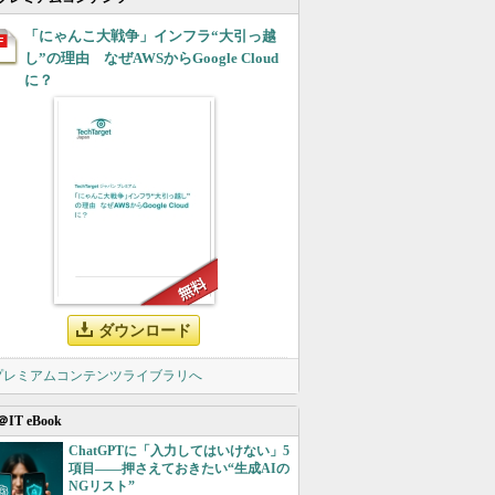
「にゃんこ大戦争」インフラ“大引っ越
し”の理由 なぜAWSからGoogle Cloud
に？
ダウンロード
 プレミアムコンテンツライブラリへ
＠IT eBook
ChatGPTに「入力してはいけない」5
項目――押さえておきたい“生成AIの
NGリスト”