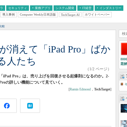
フラ
セキュリティ
業務アプリ
システム開発
IT経営
インダストリー
導入事例
Computer Weekly日本語版
ホワイトペーパー
TechTarget.AI
AI
経営とIT
医療IT
中堅・中小企業とIT
教育IT
比較
消えて「iPad Pro」ばか
る人たち
80
題
（1/2 ページ）
iPad Pro」は、売り上げを回復させる起爆剤になるのか。2-
d Proの詳しい機能について見ていく。
[
Ramin Edmond
，
TechTarget
]