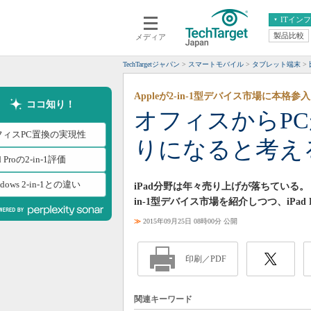
ITイン
製品比較
メディア
クラウド
エンタープライズ
ERP
仮想化
TechTargetジャパン
スマートモバイル
タブレット端末
データ分析
サーバ＆ストレージ
Appleが2-in-1型デバイス市場に本格参入
CX
スマートモバイル
ココ知り！
オフィスからPCが
情報系システム
ネットワーク
フィスPC置換の実現性
りになると考え
システム運用管理
d Proの2-in-1評価
ndows 2-in-1との違い
iPad分野は年々売り上げが落ちている。「
in-1型デバイス市場を紹介しつつ、iPa
≫
2015年09月25日 08時00分 公開
印刷／PDF
関連キーワード