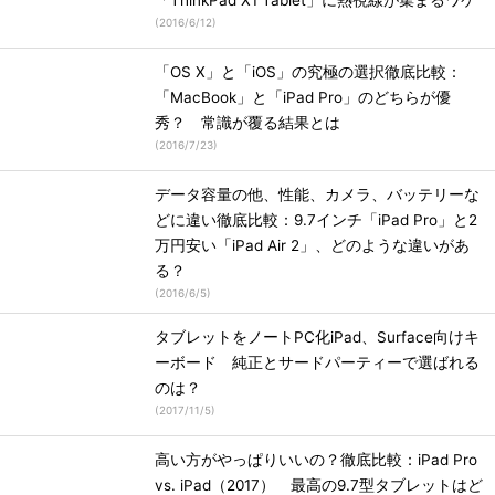
「ThinkPad X1 Tablet」に熱視線が集まるワケ
(
2016/6/12
)
「OS X」と「iOS」の究極の選択徹底比較：
「MacBook」と「iPad Pro」のどちらが優
秀？ 常識が覆る結果とは
(
2016/7/23
)
データ容量の他、性能、カメラ、バッテリーな
どに違い徹底比較：9.7インチ「iPad Pro」と2
万円安い「iPad Air 2」、どのような違いがあ
る？
(
2016/6/5
)
タブレットをノートPC化iPad、Surface向けキ
ーボード 純正とサードパーティーで選ばれる
のは？
(
2017/11/5
)
高い方がやっぱりいいの？徹底比較：iPad Pro
vs. iPad（2017） 最高の9.7型タブレットはど