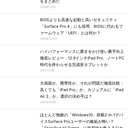
をまとめた
(
2016/11/5
)
BIOSよりも高速な起動と高いセキュリティ
「Surface Pro 4」にも採用、BIOSに代わるフ
ァームウェア「UEFI」とは何か？
(
2016/12/27
)
ハイパフォーマンスに磨きをかけ使い勝手向上
徹底レビュー：12.9インチiPad Pro、ノートPC
時代を終わらせる完成形タブレットか
(
2017/7/8
)
大画面か、携帯性か、それが問題だ徹底比較：
高くても「iPad Pro」か、カジュアルに「iPad
Air 2」か、選択の決め手は？
(
2015/12/6
)
ほとんど無敵の「Windows10」搭載2-in-1デバ
イスSurface Proユーザーの嫉妬が怖い？