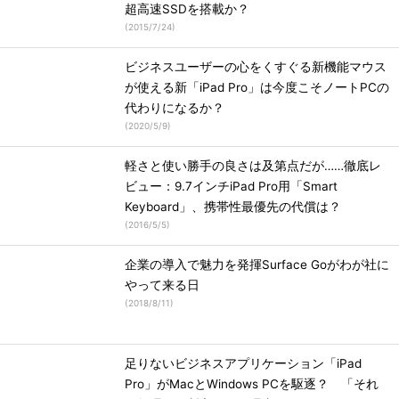
超高速SSDを搭載か？
(
2015/7/24
)
ビジネスユーザーの心をくすぐる新機能マウス
が使える新「iPad Pro」は今度こそノートPCの
代わりになるか？
(
2020/5/9
)
軽さと使い勝手の良さは及第点だが……徹底レ
ビュー：9.7インチiPad Pro用「Smart
Keyboard」、携帯性最優先の代償は？
(
2016/5/5
)
企業の導入で魅力を発揮Surface Goがわが社に
やって来る日
(
2018/8/11
)
足りないビジネスアプリケーション「iPad
Pro」がMacとWindows PCを駆逐？ 「それ