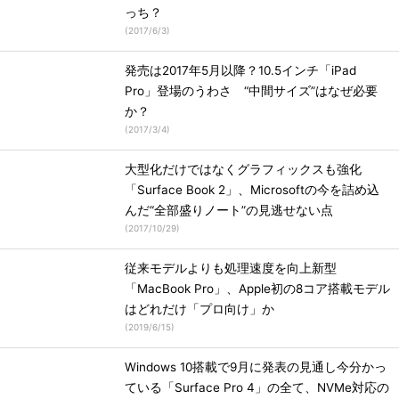
っち？
(
2017/6/3
)
発売は2017年5月以降？10.5インチ「iPad
Pro」登場のうわさ “中間サイズ”はなぜ必要
か？
(
2017/3/4
)
大型化だけではなくグラフィックスも強化
「Surface Book 2」、Microsoftの今を詰め込
んだ“全部盛りノート”の見逃せない点
(
2017/10/29
)
従来モデルよりも処理速度を向上新型
「MacBook Pro」、Apple初の8コア搭載モデル
はどれだけ「プロ向け」か
(
2019/6/15
)
Windows 10搭載で9月に発表の見通し今分かっ
ている「Surface Pro 4」の全て、NVMe対応の