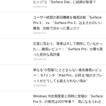
ヒンジ”と「Surface Dial」に絵師が歓喜？
(
2016/11/12
)
ユーザー絶賛の新旧機種を徹底比較「Surface
Pro 3」 vs. 「Surface Pro 2」はまさかのいい
勝負 比較で分かった選ぶコツ
(
2014/7/11
)
正直に言おう。筆者は大して期待していなかっ
た……徹底レビュー：「Surface Pro」が勝ち取
った意外な高評価
(
2013/6/14
)
単なる“小型版”にとどまらない進化徹底レビュ
ー： 9.7インチ「iPad Pro」が誇る“他のタブレ
ットがどうしても超えられない強み”
(
2016/4/29
)
Windows 10次期更新と同時に登場か「Surface
Pro 5」の発売は2017年春？ 気になるうわさ