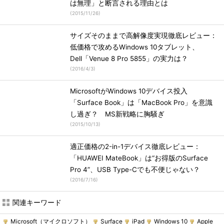
は無理」と断言される理由とは
(
2015/11/26
)
サイズそのままで高解像度実現徹底レビュー：
低価格で攻めるWindows 10タブレット、
Dell「Venue 8 Pro 5855」の実力は？
(
2016/4/3
)
MicrosoftがWindows 10デバイス投入
「Surface Book」は「MacBook Pro」を意識
し過ぎ？ MS新戦略に胸騒ぎ
(
2015/10/13
)
適正価格の2-in-1デバイス徹底レビュー：
「HUAWEI MateBook」は“お得版のSurface
Pro 4”、USB Type-Cでも不便じゃない？
(
2016/7/16
)
関連キーワード
Microsoft（マイクロソフト）
Surface
iPad
Windows 10
Apple