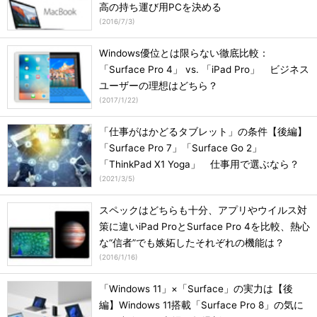
高の持ち運び用PCを決める
(
2016/7/3
)
Windows優位とは限らない徹底比較：
「Surface Pro 4」 vs. 「iPad Pro」 ビジネス
ユーザーの理想はどちら？
(
2017/1/22
)
「仕事がはかどるタブレット」の条件【後編】
「Surface Pro 7」「Surface Go 2」
「ThinkPad X1 Yoga」 仕事用で選ぶなら？
(
2021/3/5
)
スペックはどちらも十分、アプリやウイルス対
策に違いiPad ProとSurface Pro 4を比較、熱心
な“信者”でも嫉妬したそれぞれの機能は？
(
2016/1/16
)
「Windows 11」×「Surface」の実力は【後
編】Windows 11搭載「Surface Pro 8」の気に