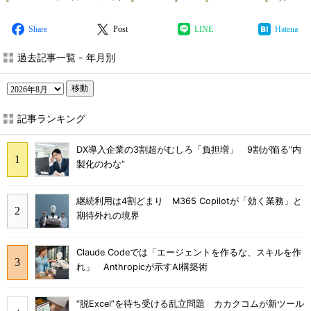
Share
Post
LINE
Hatena
過去記事一覧 - 年月別
移動
記事ランキング
DX導入企業の3割超がむしろ「負担増」 9割が陥る“内
製化のわな”
継続利用は4割どまり M365 Copilotが「効く業務」と
期待外れの境界
Claude Codeでは「エージェントを作るな、スキルを作
れ」 Anthropicが示すAI構築術
“脱Excel”を待ち受ける乱立問題 カカクコムが新ツール