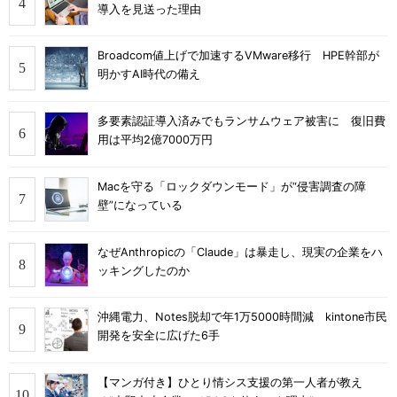
導入を見送った理由
Broadcom値上げで加速するVMware移行 HPE幹部が
明かすAI時代の備え
多要素認証導入済みでもランサムウェア被害に 復旧費
用は平均2億7000万円
Macを守る「ロックダウンモード」が“侵害調査の障
壁”になっている
なぜAnthropicの「Claude」は暴走し、現実の企業をハ
ッキングしたのか
沖縄電力、Notes脱却で年1万5000時間減 kintone市民
開発を安全に広げた6手
【マンガ付き】ひとり情シス支援の第一人者が教え