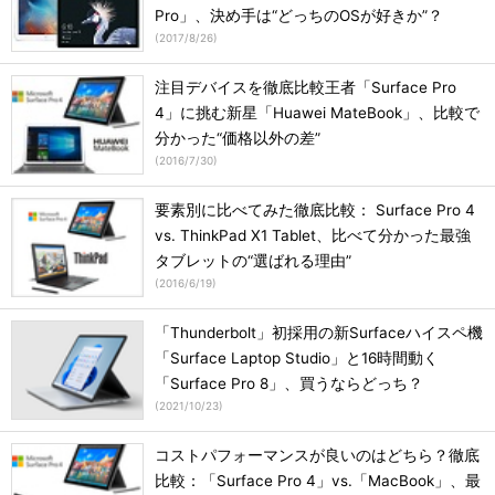
Pro」、決め手は“どっちのOSが好きか”？
(
2017/8/26
)
注目デバイスを徹底比較王者「Surface Pro
4」に挑む新星「Huawei MateBook」、比較で
分かった“価格以外の差”
(
2016/7/30
)
要素別に比べてみた徹底比較： Surface Pro 4
vs. ThinkPad X1 Tablet、比べて分かった最強
タブレットの“選ばれる理由”
(
2016/6/19
)
「Thunderbolt」初採用の新Surfaceハイスペ機
「Surface Laptop Studio」と16時間動く
「Surface Pro 8」、買うならどっち？
(
2021/10/23
)
コストパフォーマンスが良いのはどちら？徹底
比較：「Surface Pro 4」vs.「MacBook」、最