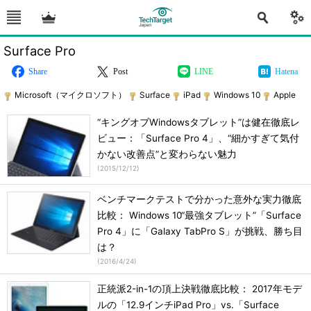
Surface Pro
Share
Post
LINE
Hatena
Microsoft（マイクロソフト）
Surface
iPad
Windows 10
Apple
“キングオブWindowsタブレット”は健在徹底レ
ビュー：「Surface Pro 4」、“細かすぎて気付
かない改善点”と変わらない魅力
(
2015/12/12
)
ベンチマークテストで分かった意外な実力徹底
比較： Windows 10“最強タブレット”「Surface
Pro 4」に「Galaxy TabPro S」が挑戦、勝ち目
は？
(
2016/4/24
)
正統派2-in-1の頂上決戦徹底比較： 2017年モデ
ルの「12.9インチiPad Pro」vs.「Surface