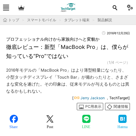
トップ
スマートモバイル
タブレット端末
製品解説
2016年12月29日
プロフェッショナル向けから家族向けへと変貌か
徹底レビュー：新型「MacBook Pro」は、僕らが
知っている“Pro”ではない
（1/4 ページ）
2016年モデルの「MacBook Pro」はより薄型軽量になったり、
小型タッチディスプレイ「Touch Bar」が備わったりと、さまざ
まな変化を遂げた。その印象は、従来モデルが与えるものとは異
なるかもしれない。
[
Jerry Jackson
，TechTarget]
PC用表示
関連情報
Share
Post
LINE
Hatena