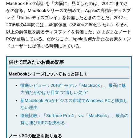
MacBook Proの設計を「大幅に」見直したのは、2012年までさ
かのぼる。MacBookシリーズで初めて、Appleの高精細ディスプ
レイ「Retinaディスプレイ」を装備したときのことだ。2012～
2016年の4年間には、4K解像度（3840×2160ピクセル）やそれ
以上の解像度を誇るディスプレイを装備した、さまざまなノート
PCが登場している。だからこそ、Appleも何か新たな要素をエン
ドユーザーに提供する時期にきている。
併せて読みたいお薦め記事
MacBookシリーズについてもっと詳しく
徹底レビュー：2016年モデル「MacBook」、最高に魅
力的だがやはり目立つ“惜しい欠点”
新MacBook Proがビジネス市場でWindows PCと勝負し
ない理由
徹底比較：「Surface Pro 4」vs.「MacBook」、最高の
持ち運び用PCを決める
ノートPCの歴史を振り返る