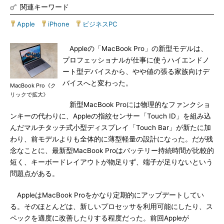
関連キーワード
Apple
|
iPhone
|
ビジネスPC
Appleの「MacBook Pro」の新型モデルは、
プロフェッショナルが仕事に使うハイエンドノ
ート型デバイスから、やや値の張る家族向けデ
バイスへと変わった。
MacBook Pro《ク
リックで拡大》
新型MacBook Proには物理的なファンクショ
ンキーの代わりに、Appleの指紋センサー「Touch ID」を組み込
んだマルチタッチ式小型ディスプレイ「Touch Bar」が新たに加
わり、前モデルよりも全体的に薄型軽量の設計になった。だが残
念なことに、最新型MacBook Proはバッテリー持続時間が比較的
短く、キーボードレイアウトが物足りず、端子が足りないという
問題点がある。
AppleはMacBook Proをかなり定期的にアップデートしてい
る。そのほとんどは、新しいプロセッサを利用可能にしたり、ス
ペックを適度に改善したりする程度だった。前回Appleが