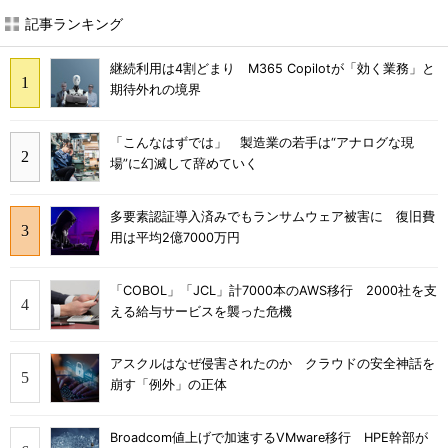
記事ランキング
継続利用は4割どまり M365 Copilotが「効く業務」と
期待外れの境界
「こんなはずでは」 製造業の若手は“アナログな現
場”に幻滅して辞めていく
多要素認証導入済みでもランサムウェア被害に 復旧費
用は平均2億7000万円
「COBOL」「JCL」計7000本のAWS移行 2000社を支
える給与サービスを襲った危機
アスクルはなぜ侵害されたのか クラウドの安全神話を
崩す「例外」の正体
Broadcom値上げで加速するVMware移行 HPE幹部が