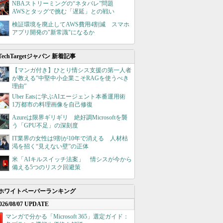
NBAストリーミングの“ネタバレ”問題
AWSとタッグで挑む「遅延」との戦い
検証環境を廃止してAWS費用4割減 スマホ
アプリ開発の"新常識"になるか
TechTargetジャパン 新着記事
【マンガ付き】ひとり情シス支援の第一人者
が教える”中堅中小企業こそRAGを使うべき
理由”
Uber Eatsに学ぶAIエージェント本番運用術
1万都市の料理画像を自己修復
Azureは限界ギリギリ 絶好調Microsoftを襲
う「GPU不足」の深刻度
IT業界の女性は9割が10年で消える 人材枯
渇を招く“見えない壁”の正体
米「AIキルスイッチ法案」 情シスが今から
備える5つのリスク回避策
ホワイトペーパーランキング
026/08/07 UPDATE
マンガで分かる「Microsoft 365」選定ガイド：