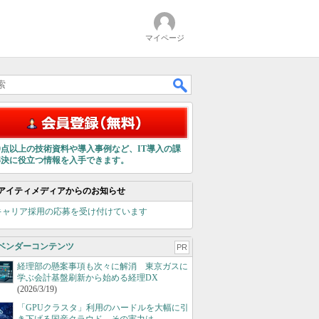
マイページ
00点以上の技術資料や導入事例など、IT導入の課
解決に役立つ情報を入手できます。
アイティメディアからのお知らせ
キャリア採用の応募を受け付けています
ベンダーコンテンツ
PR
経理部の懸案事項も次々に解消 東京ガスに
学ぶ会計基盤刷新から始める経理DX
(2026/3/19)
「GPUクラスタ」利用のハードルを大幅に引