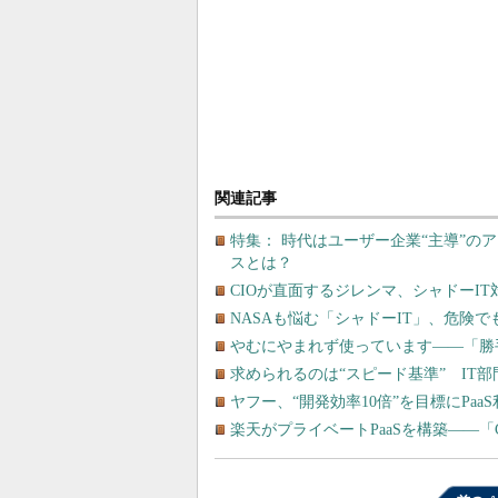
関連記事
特集： 時代はユーザー企業“主導”
スとは？
CIOが直面するジレンマ、シャドーI
NASAも悩む「シャドーIT」、危険
やむにやまれず使っています――「勝
求められるのは“スピード基準” IT
ヤフー、“開発効率10倍”を目標にPaa
楽天がプライベートPaaSを構築――「Clo