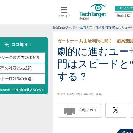
ITイン
製品比較
メディア
クラウド
エンタープライズ
ERP
仮想化
TechTargetジャパン
経営とIT
IT経営／IT戦略系ソリュー
データ分析
サーバ＆ストレージ
ガートナー 片山治利氏に聞く「超高速
CX
スマートモバイル
ココ知り！
劇的に進むユー
情報系システム
ネットワーク
ーザー企業の内製化背景
門はスピードと“
システム運用管理
T部門の対応と支援策
する？
ャドーIT対策の要点
≫
2016年02月22日 08時00分 公開
印刷／PDF