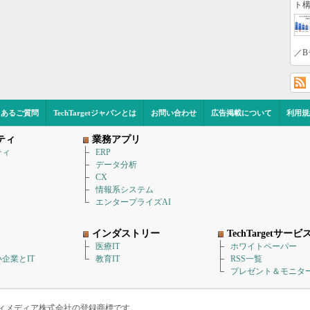
ト構
／B
くあるご質問
TechTargetジャパンとは
お問い合わせ
広告掲載について
利用規
ティ
業務アプリ
ティ
ERP
データ分析
CX
情報系システム
エンタープライズAI
インダストリー
TechTargetサービ
医療IT
ホワイトペーパー
企業とIT
教育IT
RSS一覧
プレゼント＆モニタ
アイティメディア株式会社の登録商標です。