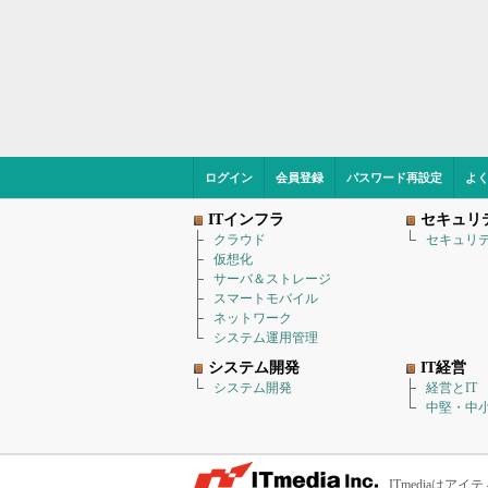
ログイン
会員登録
パスワード再設定
よ
ITインフラ
セキュリ
クラウド
セキュリ
仮想化
サーバ＆ストレージ
スマートモバイル
ネットワーク
システム運用管理
システム開発
IT経営
システム開発
経営とIT
中堅・中小
ITmediaは