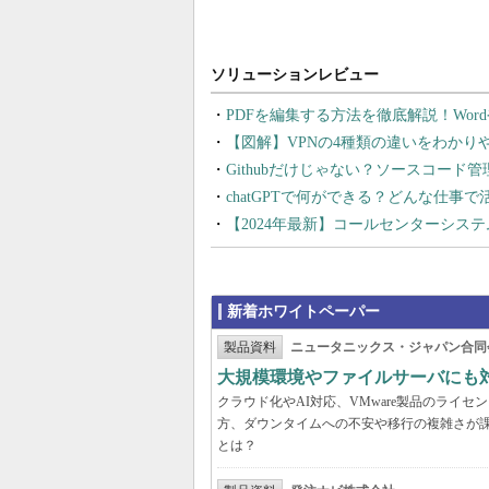
PDFを編集する方法を徹底解説！Wor
【図解】VPNの4種類の違いをわか
Githubだけじゃない？ソースコード
chatGPTで何ができる？どんな仕事
【2024年最新】コールセンターシス
新着ホワイトペーパー
製品資料
ニュータニックス・ジャパン合同
大規模環境やファイルサーバにも
クラウド化やAI対応、VMware製品のライ
方、ダウンタイムへの不安や移行の複雑さが
とは？