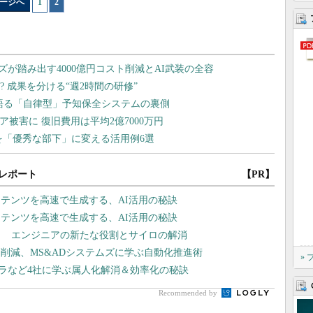
ージへ
1
|
2
レポート
【PR】
テンツを高速で生成する、AI活用の秘訣
テンツを高速で生成する、AI活用の秘訣
？ エンジニアの新たな役割とサイロの解消
削減、MS&ADシステムズに学ぶ自動化推進術
»
京セラなど4社に学ぶ属人化解消＆効率化の秘訣
Recommended by