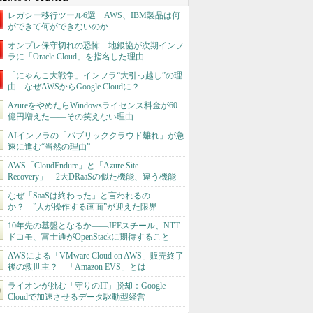
レガシー移行ツール6選 AWS、IBM製品は何
ができて何ができないのか
オンプレ保守切れの恐怖 地銀協が次期インフ
ラに「Oracle Cloud」を指名した理由
「にゃんこ大戦争」インフラ“大引っ越し”の理
由 なぜAWSからGoogle Cloudに？
AzureをやめたらWindowsライセンス料金が60
億円増えた――その笑えない理由
AIインフラの「パブリッククラウド離れ」が急
速に進む“当然の理由”
AWS「CloudEndure」と「Azure Site
Recovery」 2大DRaaSの似た機能、違う機能
なぜ「SaaSは終わった」と言われるの
か？ ”人が操作する画面”が迎えた限界
10年先の基盤となるか――JFEスチール、NTT
ドコモ、富士通がOpenStackに期待すること
AWSによる「VMware Cloud on AWS」販売終了
後の救世主？ 「Amazon EVS」とは
ライオンが挑む「守りのIT」脱却：Google
Cloudで加速させるデータ駆動型経営