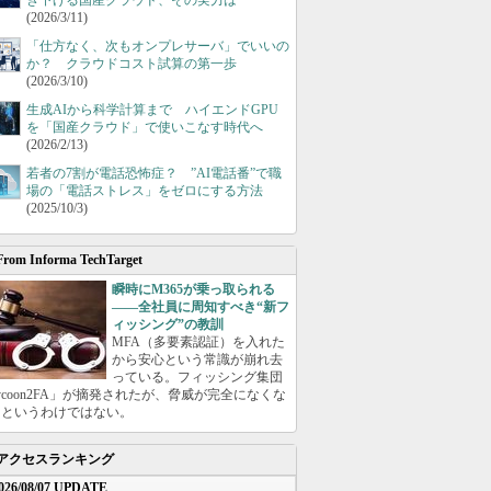
き下げる国産クラウド、その実力は
(2026/3/11)
「仕方なく、次もオンプレサーバ」でいいの
か？ クラウドコスト試算の第一歩
(2026/3/10)
生成AIから科学計算まで ハイエンドGPU
を「国産クラウド」で使いこなす時代へ
(2026/2/13)
若者の7割が電話恐怖症？ ”AI電話番”で職
場の「電話ストレス」をゼロにする方法
(2025/10/3)
From Informa TechTarget
瞬時にM365が乗っ取られる
――全社員に周知すべき“新フ
ィッシング”の教訓
MFA（多要素認証）を入れた
から安心という常識が崩れ去
っている。フィッシング集団
ycoon2FA」が摘発されたが、脅威が完全になくな
たというわけではない。
アクセスランキング
026/08/07 UPDATE