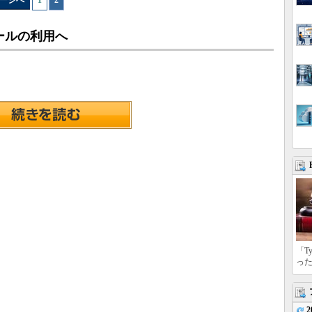
ージへ
1
|
2
ールの利用へ
「T
っ
2