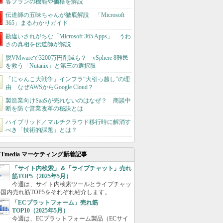
各プランの機能や価格を解説
伝道師の五味ちゃんが徹底解説 「Microsoft
365」まるわかりガイド
勘違いされがちな「Microsoft 365 Apps」 うわ
さの真相を伝道師が解説
脱VMwareで3200万円削減も？ vSphere 8難民
を救う「Nutanix」と第三の選択肢
「にゃんこ大戦争」インフラ“大引っ越し”の理
由 なぜAWSからGoogle Cloud？
製造業向けSaaSが売れないのはなぜ？ 商談中
断を防ぐ営業改革の秘訣とは
ハイブリッド／マルチクラウド移行時に解消す
べき「技術的課題」とは？
ITmedia マーケティング新着記事
「サイト内検索」＆「ライブチャット」売れ
筋TOP5（2025年5月）
今週は、サイト内検索ツールとライブチャッ
国内売れ筋TOP5をそれぞれ紹介します。
「ECプラットフォーム」売れ筋
TOP10（2025年5月）
今週は、ECプラットフォーム製品（ECサイ