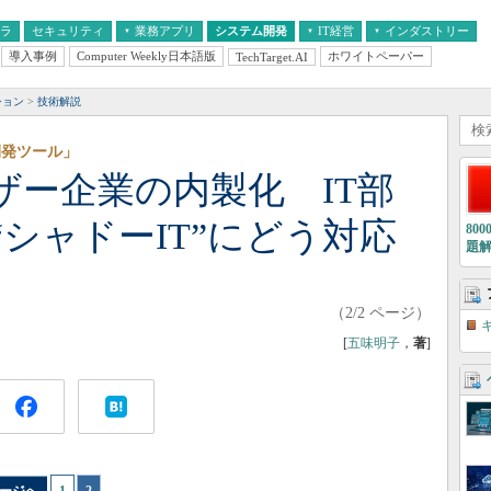
フラ
セキュリティ
業務アプリ
システム開発
IT経営
インダストリー
導入事例
Computer Weekly日本語版
ホワイトペーパー
TechTarget.AI
AI
経営とIT
医療IT
中堅・中小企業とIT
教育IT
ション
技術解説
開発ツール」
ザー企業の内製化 IT部
シャドーIT”にどう対応
80
題
（2/2 ページ）
[
五味明子
，
著
]