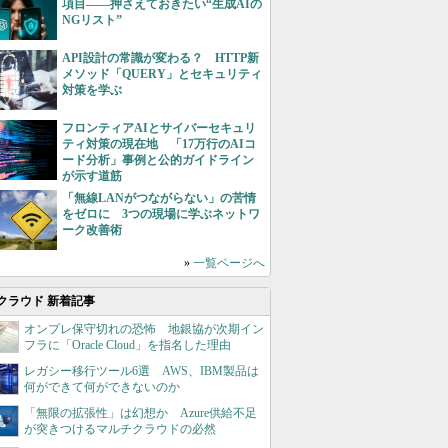
項目――押さえておきたい“生成AIの
NGリスト”
API設計の常識が変わる？ HTTP新
メソッド「QUERY」とセキュリティ
対策を学ぶ
フロンティアAIとサイバーセキュリ
ティ対策の現在地 「17万行のAIコ
ード分析」事例と公的ガイドライン
が示す道筋
「無線LANがつながらない」の苦情
をゼロに 3つの現場に学ぶネットワ
ーク改善術
»
一覧ページへ
クラウド 新着記事
オンプレ保守切れの恐怖 地銀協が次期イン
フラに「Oracle Cloud」を指名した理由
レガシー移行ツール6選 AWS、IBM製品は
何ができて何ができないのか
「無限の拡張性」は幻想か Azure供給不足
が突きつけるマルチクラウドの必然