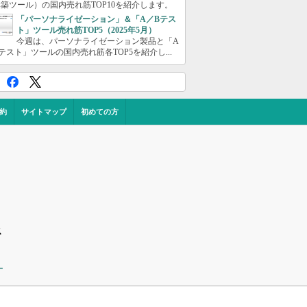
築ツール）の国内売れ筋TOP10を紹介します。
「パーソナライゼーション」＆「A／Bテス
ト」ツール売れ筋TOP5（2025年5月）
今週は、パーソナライゼーション製品と「A
テスト」ツールの国内売れ筋各TOP5を紹介し...
約
サイトマップ
初めての方
ス
ー