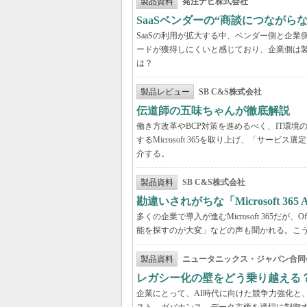
製品資料
発注ナビ株式会社
SaaSベンダーの“商談につなが
SaaSの利用が拡大する中、ベンダー側と企
ードが獲得しにくいと感じており、企業側は
は？
製品レビュー
SB C&S株式会社
伝道師の五味ちゃんが徹底解説 「Mic
働き方改革やBCP対策を進めるべく、IT環
するMicrosoft 365を取り上げ、「サ
介する。
製品資料
SB C&S株式会社
勘違いされがちな「Microsoft 3
多くの企業で導入が進むMicrosoft 365だ
能を探すのが大変」などの声も聞かれる。こうしたよ
製品資料
ニュータニックス・ジャパン合同
レガシー化の壁をどう乗り越える
企業にとって、AI時代に向けた競争力強化と