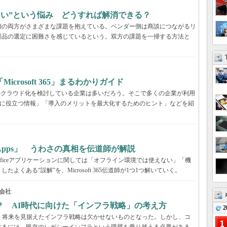
らない”という悩み どうすれば解消できる？
業側の両方がさまざまな課題を抱えている。ベンダー側は商談につながるリ
製品の選定に困難さを感じているという。双方の課題を一掃する方法と
rosoft 365」まるわかりガイド
境のクラウド化を検討している企業は多いだろう。そこで多くの企業が利用
ービス選定に役立つ情報」「導入のメリットを最大化するためのヒント」などを紹
65 Apps」 うわさの真相を伝道師が解説
が、Officeアプリケーションに関しては「オフライン環境では使えない」「機
くある“誤解”を、Microsoft 365伝道師が1つ1つ解いていく。
会社
？ AI時代に向けた「インフラ戦略」の考え方
2
、将来を見据えたインフラ戦略は欠かせないものとなった。しかし、コ