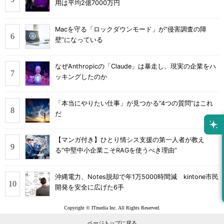
用は平均2億7000万円
Macを守る「ロックダウンモード」が“侵害調査の障
壁”になっている
なぜAnthropicの「Claude」は暴走し、現実の企業をハ
ッキングしたのか
「本当にやりたい仕事」が見つかる“4つの質問”はこれ
だ
【マンガ付き】ひとり情シス支援の第一人者が教え
る”中堅中小企業こそRAGを使うべき理由”
沖縄電力、Notes脱却で年1万5000時間減 kintone市民
開発を安全に広げた6手
Copyright © ITmedia Inc. All Rights Reserved.
ページトップに戻る