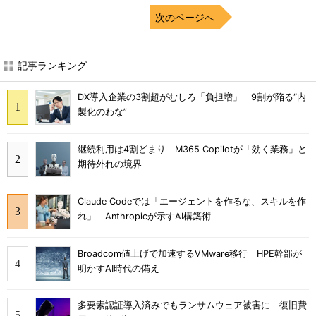
次のページへ
記事ランキング
DX導入企業の3割超がむしろ「負担増」 9割が陥る“内
製化のわな”
継続利用は4割どまり M365 Copilotが「効く業務」と
期待外れの境界
Claude Codeでは「エージェントを作るな、スキルを作
れ」 Anthropicが示すAI構築術
Broadcom値上げで加速するVMware移行 HPE幹部が
明かすAI時代の備え
多要素認証導入済みでもランサムウェア被害に 復旧費