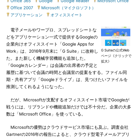
Office 365
|
Google
|
Google Reader
|
Microsoft Office
|
Office 2007
|
Microsoft（マイクロソフト）
|
アプリケーション
|
オフィススイート
電子メールやワープロ、スプレッドシートな
どをアプリケーション一式で提供するGoogleの
企業向けオフィススイート「Google Apps for
G Suiteの公式Web
Work」は、2016年9月末に「G Suite」に改称し
ページ《クリックで
た。また新しく機械学習機能も追加した。
拡大》
「Googleカレンダー」は会議の出席者の予定と
履歴に基づいて会議の時間と会議室の提案をする。ファイル同
期・共有アプリ「Googleドライブ」は、見つけたいファイルを
推測してくれるようになった。
だが、Microsoftが支配するオフィススイート市場でGoogleが
戦うには、リブランドや機能追加だけでは不十分だ。企業の大多
数は「Microsoft Office」を使っている。
Microsoftの優勢はクラウドサービス市場にも及ぶ。調査会社
Gartnerの2016年の報告によると、クラウド型電子メールアプリ