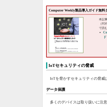
Computer Weekly製品導入ガイド
本記
（P
で読
C
ド
IoTセキュリティの脅威
IoTを脅かすセキュリティの脅威
データ保護
多くのデバイスは取り扱いに注意