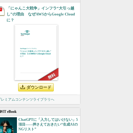
「にゃんこ大戦争」インフラ“大引っ越
し”の理由 なぜAWSからGoogle Cloud
に？
ダウンロード
 プレミアムコンテンツライブラリへ
＠IT eBook
ChatGPTに「入力してはいけない」5
項目――押さえておきたい“生成AIの
NGリスト”