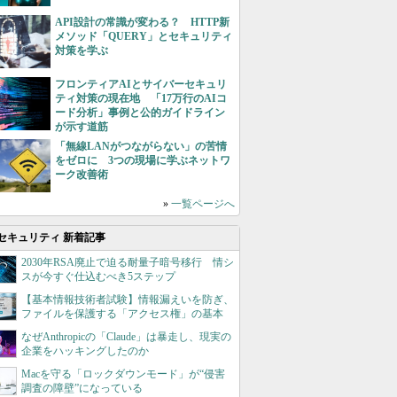
API設計の常識が変わる？ HTTP新
メソッド「QUERY」とセキュリティ
対策を学ぶ
フロンティアAIとサイバーセキュリ
ティ対策の現在地 「17万行のAIコ
ード分析」事例と公的ガイドライン
が示す道筋
「無線LANがつながらない」の苦情
をゼロに 3つの現場に学ぶネットワ
ーク改善術
»
一覧ページへ
セキュリティ 新着記事
2030年RSA廃止で迫る耐量子暗号移行 情シ
スが今すぐ仕込むべき5ステップ
【基本情報技術者試験】情報漏えいを防ぎ、
ファイルを保護する「アクセス権」の基本
なぜAnthropicの「Claude」は暴走し、現実の
企業をハッキングしたのか
Macを守る「ロックダウンモード」が“侵害
調査の障壁”になっている