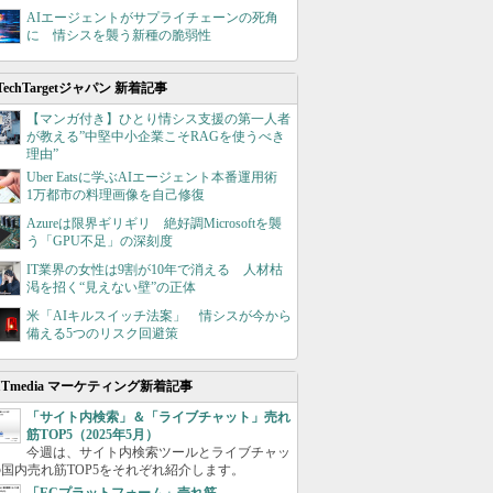
AIエージェントがサプライチェーンの死角
に 情シスを襲う新種の脆弱性
TechTargetジャパン 新着記事
【マンガ付き】ひとり情シス支援の第一人者
が教える”中堅中小企業こそRAGを使うべき
理由”
Uber Eatsに学ぶAIエージェント本番運用術
1万都市の料理画像を自己修復
Azureは限界ギリギリ 絶好調Microsoftを襲
う「GPU不足」の深刻度
IT業界の女性は9割が10年で消える 人材枯
渇を招く“見えない壁”の正体
米「AIキルスイッチ法案」 情シスが今から
備える5つのリスク回避策
ITmedia マーケティング新着記事
「サイト内検索」＆「ライブチャット」売れ
筋TOP5（2025年5月）
今週は、サイト内検索ツールとライブチャッ
国内売れ筋TOP5をそれぞれ紹介します。