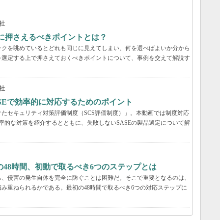
社
際に押さえるべきポイントとは？
ックを眺めているとどれも同じに見えてしまい、何を選べばよいか分から
を選定する上で押さえておくべきポイントについて、事例を交えて解説す
社
ASEで効率的に対応するためのポイント
たセキュリティ対策評価制度（SCS評価制度）」。本動画では制度対応
効率的な対策を紹介するとともに、失敗しないSASEの製品選定について解
48時間、初動で取るべき6つのステップとは
も、侵害の発生自体を完全に防ぐことは困難だ。そこで重要となるのは、
み重ねられるかである。最初の48時間で取るべき6つの対応ステップに