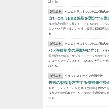
説する。
製品資料
セコムトラストシステムズ株式会
自社に合うEDR製品を選定する
EDR製品の導入を検討しているものの、スペ
ないという声も多い。自社に最適なEDR製品
る。
製品資料
セコムトラストシステムズ株式会
SCS評価制度の星取得に向け、S
運用開始が迫る「サプライチェーン強化に向け
のロードマップをはじめ、SASEを活用した
説する。
製品資料
クラウドストライク合同会社
被害の規模を左右する侵害発生後の
セキュリティチームがどれほど防御を固めて
侵害発生後の初動でいかに冷静な意思決定を積
迫る。