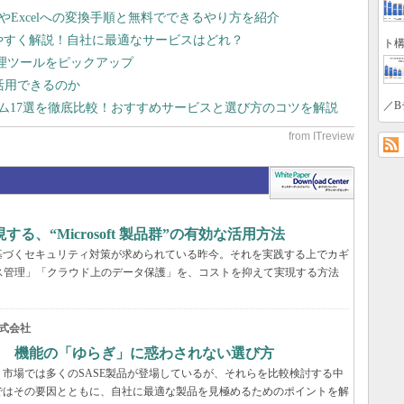
dやExcelへの変換手順と無料でできるやり方を紹介
りやすく解説！自社に最適なサービスはどれ？
ト構
管理ツールをピックアップ
で活用できるのか
／B
テム17選を徹底比較！おすすめサービスと選び方のコツを解説
、“Microsoft 製品群”の有効な活用方法
基づくセキュリティ対策が求められている昨今。それを実践する上でカギ
ス管理」「クラウド上のデータ保護」を、コストを抑えて実現する方法
式会社
？ 機能の「ゆらぎ」に惑わされない選び方
市場では多くのSASE製品が登場しているが、それらを比較検討する中
ではその要因とともに、自社に最適な製品を見極めるためのポイントを解