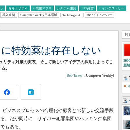
フラ
セキュリティ
業務アプリ
システム開発
IT経営
インダストリー
導入事例
Computer Weekly日本語版
ホワイトペーパー
TechTarget.AI
AI
経営とIT
医療IT
中堅・中小企業とIT
教育IT
較
ィに特効薬は存在しない
80
キュリティ対策の実装、そして新しいアイデアの採用によってこ
題
きる。
[
Bob Tarzey
，
Computer Weekly
]
、ビジネスプロセスの合理化や顧客との新しい交流手段
める。だが同時に、サイバー犯罪集団やハッキング集団
とでもある。