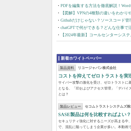
PDFを編集する方法を徹底解説！Wor
【図解】VPNの4種類の違いをわか
Githubだけじゃない？ソースコード
chatGPTで何ができる？どんな仕事
【2024年最新】コールセンターシス
新着ホワイトペーパー
製品資料
リコージャパン株式会社
コストを抑えてゼロトラストを実現する
サイバー攻撃の激化を受け、ゼロトラストに
となる、「IDおよびアクセス管理」「デバイ
とは？
製品レビュー
セコムトラストシステムズ株
SASE製品は何を比較すればよい
セキュリティ強化に対するニーズが高まる中、
で、混乱に陥ってしまう企業が多い。本動画