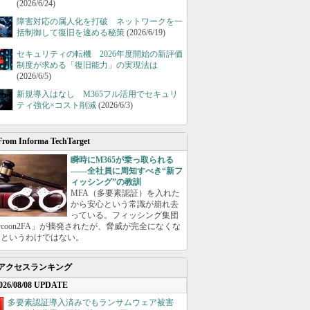
(2026/6/24)
障害対応の属人化を打破 ネットワークを一
括制御して復旧を速める秘策
(2026/6/19)
セキュリティの転機 2026年度開始の新評価
制度が求める「復旧能力」の実現法は
(2026/6/5)
新規導入はなし M365フル活用でセキュリ
ティ強化×コスト削減
(2026/6/3)
From Informa TechTarget
瞬時にM365が乗っ取られる
――全社員に周知すべき“新フ
ィッシング”の教訓
MFA（多要素認証）を入れた
から安心という常識が崩れ去
っている。フィッシング集団
ycoon2FA」が摘発されたが、脅威が完全になくな
たというわけではない。
アクセスランキング
026/08/08 UPDATE
多要素認証導入済みでもランサムウェア被害