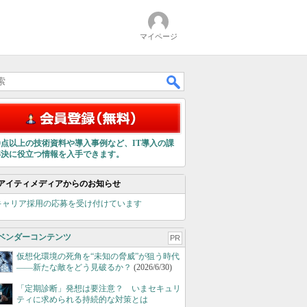
マイページ
00点以上の技術資料や導入事例など、IT導入の課
解決に役立つ情報を入手できます。
アイティメディアからのお知らせ
キャリア採用の応募を受け付けています
ベンダーコンテンツ
PR
仮想化環境の死角を“未知の脅威”が狙う時代
――新たな敵をどう見破るか？
(2026/6/30)
「定期診断」発想は要注意？ いまセキュリ
ティに求められる持続的な対策とは