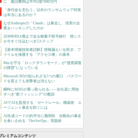
に 復旧費用は平均2億7000万円
「身代金を支払う」以外のランサムウェア対策
は本当にあるのか？
なぜAnthropicの「Claude」は暴走し、現実の企
業をハッキングしたのか
2030年RSA廃止で迫る耐量子暗号移行 情シス
が今すぐ仕込むべき5ステップ
【基本情報技術者試験】情報漏えいを防ぎ、フ
ァイルを保護する「アクセス権」の基本
Macを守る「ロックダウンモード」が“侵害調査
の障壁”になっている
Microsoft 365の知られざる5つの裏口 パスワー
ドを変えても攻撃者は消えない
瞬時にM365が乗っ取られる――全社員に周知
すべき“新フィッシング”の教訓
AIでAIを監視する「ガードレール」構築術 エ
ージェント暴走を防ぐには
AI生成コードの約半分に脆弱性 自動化の暴走
を食い止める「DevSecOps」実践術
プレミアムコンテンツ