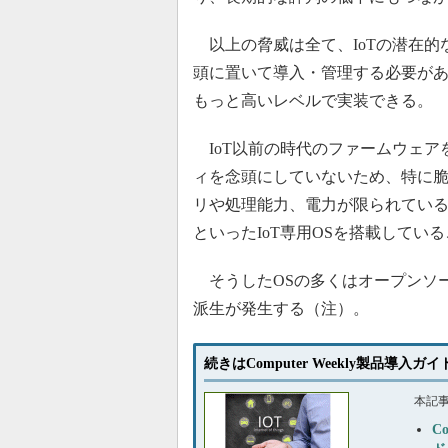
以上の脅威は全て、IoTの潜在的
頭に置いて導入・管理する必要が
もっと高いレベルで実装できる。
IoT以前の時代のファームウェア
ィを念頭にしていないため、特に
リや処理能力、電力が限られている。多くは
といったIoT専用OSを搭載してい
そうしたOSの多くはオープンソ
派生が発生する（注）。
続きはComputer Weekly製品導入ガ
本記
C