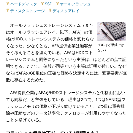
ハードディスク
|
SSD
|
オールフラッシュ
|
ディスクストレージ
|
ディスクアレイ
オールフラッシュストレージシステム（また
はオールフラッシュアレイ。以下、AFA）の価
格はHDDストレージシステムの価格と変わらな
HDDほど単純では
くなった。少なくとも、AFA提供企業は顧客が
ない？
そう考えることを望んでいる。AFAはHDDスト
レージシステムと同等になったという主張は、ほとんどの点で証
明できる。ただし、値段が同等という主張は証明が難しい。なぜ
ならばAFAのGB単位の正確な価格を決定するには、変更要素が無
数に存在するためだ。
AFA提供企業はAFAがHDDストレージシステムと価格面におい
ても同様だ、と主張をしている。理由は2つで、1つはNAND型フ
ラッシュメモリの価格が下がり続けていること、2つ目は重複排
除や圧縮などのデータ効率化テクノロジーが利用しやすくなった
ことを挙げている。