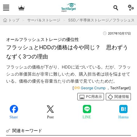
トップ
サーバ＆ストレージ
SSD／半導体ストレージ／フラッシュス
2017年10月17日
オールフラッシュストレージの優位性
フラッシュとHDDの価格は今や同じ？ 思わずう
なずく3つの理由
フラッシュの価格が下がり、HDDに近づいている。だが、フラッ
シュの単価算出が非常に難しいため、購入担当者は頭を悩ませて
いる。価格の優劣を容量当たりの単価で見ていたためだ。
[
George Crump
，TechTarget]
PC用表示
関連情報
Share
Post
LINE
Hatena
関連キーワード