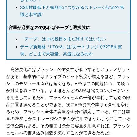
SSD性能低下と短命化につながるストレージ設定の“常
識と非常識”
容量が必要なのであればテープも選択肢に
「テープ」はその役目をまだ終えてはいない
テープ新規格「LTO-8」は1カートリッジで32TBを実
現、どこまで大容量、高速になるのか
高密度化にはフラッシュの耐久性が低下するというデメリット
がある。基本的にはドライブのビット密度が増えるほど、フラッ
シュのモジュール寿命は短くなる。AFAはこの問題について幾つ
か対策を取っている。まずほとんどのAFAは冗長コンポーネント
を用意しているため、フラッシュセルの一部が摩耗しても別の部
品に置き換えることができる。次にAFA提供企業は耐久性を挙げ
るため、フラッシュ全体の容量を余分に設定している。中には容
量の75％しかストレージシステムが使用できないようにしている
提供企業もある。その理由は余分に容量を用意すれば、フラッシ
ュセルへの書き込み回数を減らすことができるためだ。