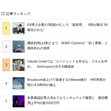
記事ランキング
DX導入企業の3割超がむしろ「負担増」 9割が陥る“内
製化のわな”
継続利用は4割どまり M365 Copilotが「効く業務」と
期待外れの境界
Claude Codeでは「エージェントを作るな、スキルを作
れ」 Anthropicが示すAI構築術
Broadcom値上げで加速するVMware移行 HPE幹部が
明かすAI時代の備え
多要素認証導入済みでもランサムウェア被害に 復旧費
用は平均2億7000万円