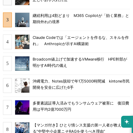
継続利用は4割どまり M365 Copilotが「効く業務」と
期待外れの境界
Claude Codeでは「エージェントを作るな、スキルを作
れ」 Anthropicが示すAI構築術
Broadcom値上げで加速するVMware移行 HPE幹部が
明かすAI時代の備え
沖縄電力、Notes脱却で年1万5000時間減 kintone市民
開発を安全に広げた6手
多要素認証導入済みでもランサムウェア被害に 復旧費
用は平均2億7000万円
【マンガ付き】ひとり情シス支援の第一人者が教え
る”中堅中小企業こそRAGを使うべき理由”