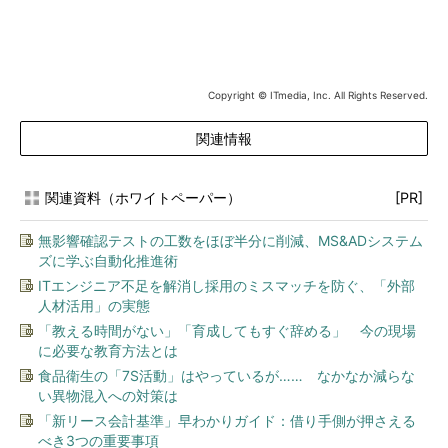
Copyright © ITmedia, Inc. All Rights Reserved.
関連情報
関連資料（ホワイトペーパー）
[PR]
無影響確認テストの工数をほぼ半分に削減、MS&ADシステム
ズに学ぶ自動化推進術
ITエンジニア不足を解消し採用のミスマッチを防ぐ、「外部
人材活用」の実態
「教える時間がない」「育成してもすぐ辞める」 今の現場
に必要な教育方法とは
食品衛生の「7S活動」はやっているが…… なかなか減らな
い異物混入への対策は
「新リース会計基準」早わかりガイド：借り手側が押さえる
べき3つの重要事項