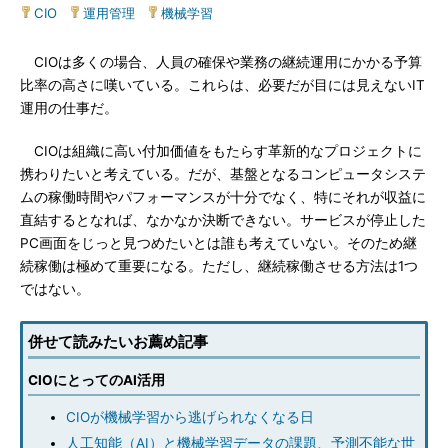
CIO
|
運用管理
|
機械学習
CIOは多くの場合、人員の確保や業務の継続運用にかかる予算
比率の高さに嘆いている。これらは、必要だが目には見えないIT
運用の仕事だ。
CIOは組織に高い付加価値をもたらす革新的なプロジェクトに
携わりたいと考えている。だが、基盤となるコンピュータシステ
ムの稼働時間やパフォーマンスが十分でなく、特にそれが収益に
直結するとなれば、なかなか決断できない。サービスが停止した
PC画面をじっと見つめたいとは誰も考えていない。そのため継
続稼働は極めて重要になる。ただし、継続稼働させる方法は1つ
ではない。
併せて読みたいお薦め記事
CIOにとってのAI活用
CIOが機械学習から逃げられなくなる日
人工知能（AI）と機械学習データの課題、予測不能な世