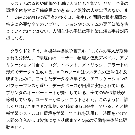
システムの監視や問題の予測は人間にも可能だ。だが、企業の
環境全体を常に守備範囲にできるほど熟達の人材は望めない。ま
た、DevOpsやITの管理者の多くは、発生した問題の根本原因の
特定に必要な全てのアプリケーションやシステムの専門知識を備
えているわけではない。人間主体の手法は手作業に頼る事後対応
型になる。
クラウドとITは、今後AIや機械学習アルゴリズムの導入が期待
される分野だ。IT環境内のユーザー、物理／仮想デバイス、アプ
リケーションは全て、ログ、イベント、メトリック、アラートの
形式でデータを生成する。AIOpsツールはシステムの正常性を反
映するために、こうしたデータを収集する。アプリケーションの
パフォーマンスが遅い。データベースが円滑に実行されている。
プリンタのオーバーヒートが発生している。全てのWAN接続が
稼働している。ユーザーがロックアウトされた。このように、詳
しく見ればさまざまな状態が24時間365日発生している。AIと機
械学習システムはIT環境を学習してこれを活用し、時間をかけて
人間の介入がほぼ皆無になる状態までAIOpsの活動を主体的に駆
動させる。