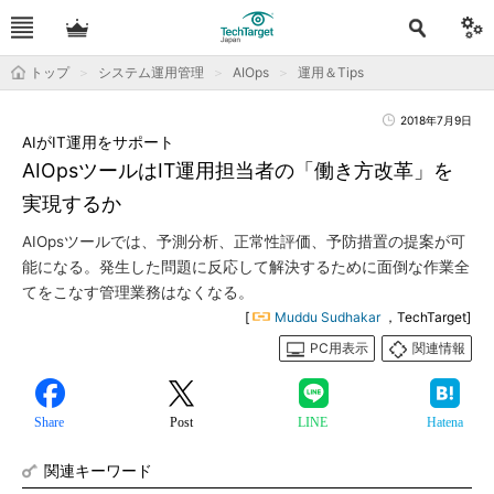
トップ
システム運用管理
AIOps
運用＆Tips
2018年7月9日
AIがIT運用をサポート
AIOpsツールはIT運用担当者の「働き方改革」を
実現するか
AIOpsツールでは、予測分析、正常性評価、予防措置の提案が可
能になる。発生した問題に反応して解決するために面倒な作業全
てをこなす管理業務はなくなる。
[
Muddu Sudhakar
，TechTarget]
PC用表示
関連情報
Share
Post
LINE
Hatena
関連キーワード