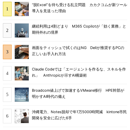
“脱Excel”を待ち受ける乱立問題 カカクコムが新ツール
導入を見送った理由
継続利用は4割どまり M365 Copilotが「効く業務」と
期待外れの境界
画面をティッシュで拭くのはNG Dellが推奨するPCの
正しいお手入れ方法
Claude Codeでは「エージェントを作るな、スキルを作
れ」 Anthropicが示すAI構築術
Broadcom値上げで加速するVMware移行 HPE幹部が
明かすAI時代の備え
沖縄電力、Notes脱却で年1万5000時間減 kintone市民
開発を安全に広げた6手