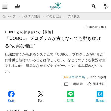
トップ
システム開発
その他言語
技術解説
2021年5月10日
COBOLとの付き合い方【前編】
「COBOL」プログラムが古くなっても動き続け
る“切実な理由”
組織に古くからあるシステムで「COBOL」プログラムがいまだ
に稼働し続けていることは珍しくない。なぜそのような状況が生
まれるのか。組織はなぜモダナイゼーションに踏み切れないの
か。
[
Jim O'Reilly
，TechTarget]
PC用表示
関連情報
Share
Post
LINE
Hatena