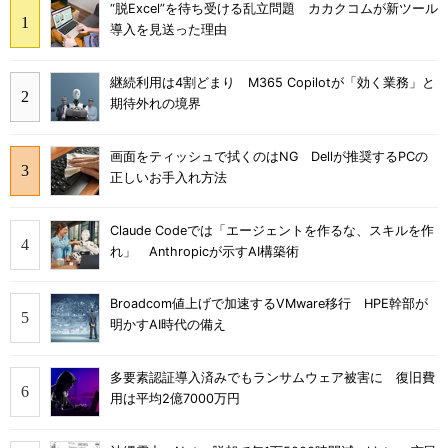
“脱Excel”を待ち受ける乱立問題 カカクコムが新ツール
導入を見送った理由
継続利用は4割どまり M365 Copilotが「効く業務」と
期待外れの境界
画面をティッシュで拭くのはNG Dellが推奨するPCの
正しいお手入れ方法
Claude Codeでは「エージェントを作るな、スキルを作
れ」 Anthropicが示すAI構築術
Broadcom値上げで加速するVMware移行 HPE幹部が
明かすAI時代の備え
多要素認証導入済みでもランサムウェア被害に 復旧費
用は平均2億7000万円