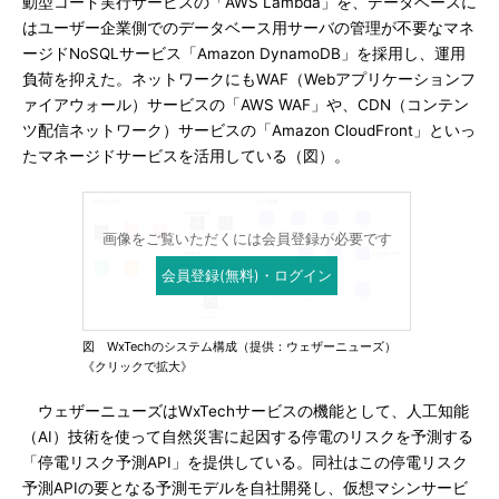
動型コード実行サービスの「AWS Lambda」を、データベースに
はユーザー企業側でのデータベース用サーバの管理が不要なマネ
ージドNoSQLサービス「Amazon DynamoDB」を採用し、運用
負荷を抑えた。ネットワークにもWAF（Webアプリケーションフ
ァイアウォール）サービスの「AWS WAF」や、CDN（コンテン
ツ配信ネットワーク）サービスの「Amazon CloudFront」といっ
たマネージドサービスを活用している（図）。
画像をご覧いただくには会員登録が必要です
会員登録(無料)・ログイン
図 WxTechのシステム構成（提供：ウェザーニューズ）
《クリックで拡大》
ウェザーニューズはWxTechサービスの機能として、人工知能
（AI）技術を使って自然災害に起因する停電のリスクを予測する
「停電リスク予測API」を提供している。同社はこの停電リスク
予測APIの要となる予測モデルを自社開発し、仮想マシンサービ