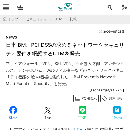
トップ
セキュリティ
UTM
比較
2008年9月26日
NEWS
日本IBM、PCI DSSの求めるネットワークセキュリ
ティ要件を網羅するUTMを発売
ファイアウォール、VPN、SSL VPN、不正侵入防御、アンチウイ
ルス、アンチスパム、Webフィルターなどのネットワークセキュ
リティ機能を1台の機器に集約した「IBM Proventia Network
Multi-Function Security」を発売。
[TechTargetジャパン]
PC用表示
関連情報
Share
Post
LINE
Hatena
日本アイ・ビー・エムは9月26日、
UTM
（統合脅威管理）アプ