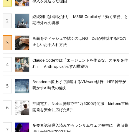
導入を見送った理由
継続利用は4割どまり M365 Copilotが「効く業務」と
期待外れの境界
画面をティッシュで拭くのはNG Dellが推奨するPCの
正しいお手入れ方法
Claude Codeでは「エージェントを作るな、スキルを作
れ」 Anthropicが示すAI構築術
Broadcom値上げで加速するVMware移行 HPE幹部が
明かすAI時代の備え
沖縄電力、Notes脱却で年1万5000時間減 kintone市民
開発を安全に広げた6手
多要素認証導入済みでもランサムウェア被害に 復旧費
用は平均2億7000万円