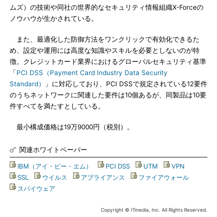
ムズ）の技術や同社の世界的なセキュリティ情報組織X-Forceの
ノウハウが生かされている。
また、最適化した防御方法をワンクリックで有効化できるた
め、設定や運用には高度な知識やスキルを必要としないのが特
徴。クレジットカード業界におけるグローバルセキュリティ基準
「
PCI DSS（Payment Card Industry Data Security
Standard）
」に対応しており、PCI DSSで規定されている12要件
のうちネットワークに関連した要件は10個あるが、同製品は10要
件すべてを満たすとしている。
最小構成価格は19万9000円（税別）。
関連ホワイトペーパー
IBM（アイ・ビー・エム）
|
PCI DSS
|
UTM
|
VPN
|
SSL
|
ウイルス
|
アプライアンス
|
ファイアウォール
|
スパイウェア
Copyright © ITmedia, Inc. All Rights Reserved.