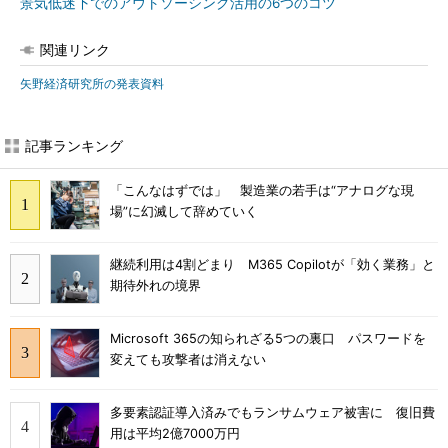
景気低迷下でのアウトソーシング活用の6つのコツ
関連リンク
矢野経済研究所の発表資料
記事ランキング
「こんなはずでは」 製造業の若手は“アナログな現
場”に幻滅して辞めていく
継続利用は4割どまり M365 Copilotが「効く業務」と
期待外れの境界
Microsoft 365の知られざる5つの裏口 パスワードを
変えても攻撃者は消えない
多要素認証導入済みでもランサムウェア被害に 復旧費
用は平均2億7000万円