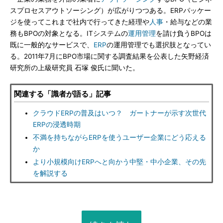
スプロセスアウトソーシング）が広がりつつある。ERPパッケー
ジを使ってこれまで社内で行ってきた経理や
人事
・給与などの業
務もBPOの対象となる。ITシステムの
運用管理
を請け負うBPOは
既に一般的なサービスで、
ERP
の運用管理でも選択肢となってい
る。2011年7月にBPO市場に関する調査結果を公表した矢野経済
研究所の上級研究員 石塚 俊氏に聞いた。
関連する「識者が語る」記事
クラウドERPの普及はいつ？ ガートナーが示す次世代
ERPの浸透時期
不満を持ちながらERPを使うユーザー企業にどう応える
か
より小規模向けERPへと向かう中堅・中小企業、その先
を解説する