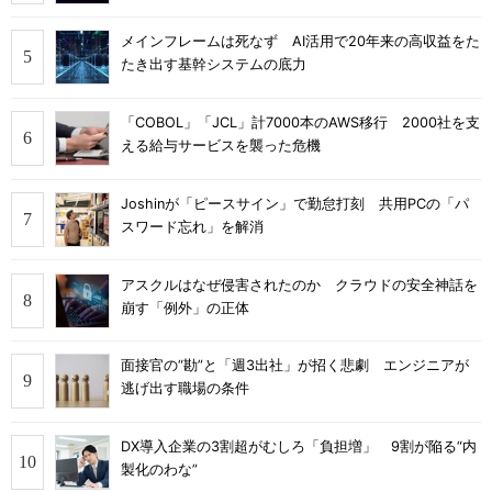
メインフレームは死なず AI活用で20年来の高収益をた
たき出す基幹システムの底力
「COBOL」「JCL」計7000本のAWS移行 2000社を支
える給与サービスを襲った危機
Joshinが「ピースサイン」で勤怠打刻 共用PCの「パ
スワード忘れ」を解消
アスクルはなぜ侵害されたのか クラウドの安全神話を
崩す「例外」の正体
面接官の“勘”と「週3出社」が招く悲劇 エンジニアが
逃げ出す職場の条件
DX導入企業の3割超がむしろ「負担増」 9割が陥る“内
製化のわな”