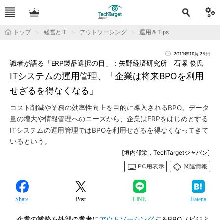
トップ
経営とIT
アウトソーシング
運用＆Tips
2011年10月25日
識者が語る「ERP製品選択の目」：矢野経済研究所 石塚 俊氏
ITシステムの運用管理、「企業は将来BPOを利用
せざるを得なくなる」
コスト削減や業務の効率性向上を目的に導入されるBPO。データ
量の増大や情報管理へのニーズから、企業はERPをはじめとする
ITシステムの運用管理ではBPOを利用せざるを得なくなってきて
いるという。
[垣内郁栄，TechTargetジャパン]
PC用表示
関連情報
Share
Post
LINE
Hatena
企業の業務を外部の業者に
アウトソーシング
するBPO（ビジネ