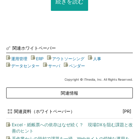
続きを読む
関連ホワイトペーパー
運用管理
|
ERP
|
アウトソーシング
|
人事
|
データセンター
|
サーバ
|
ベンダー
Copyright © ITmedia, Inc. All Rights Reserved.
関連情報
関連資料（ホワイトペーパー）
[PR]
Excel・紙帳票への依存はなぜ続く？ 現場DXを阻む課題と改
善のヒント
手作業からの脱却で課題を一掃、Webサイトの煩雑な運用を