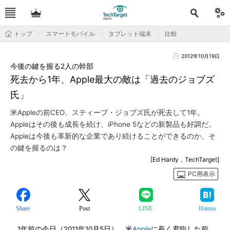
トップ
スマートモバイル
タブレット端末
比較
2012年10月19日
今後の鍵を握る2人の幹部
死去から1年、Apple最大の敵は「過去のジョブズ
氏」
米Appleの前CEO、スティーブ・ジョブズ氏が死去して1年。
Appleはその後も成長を続け、iPhone 5などの新製品も好調だ。
Appleは今後も革新的な企業であり続けることができるのか。そ
の鍵を握るのは？
[Ed Hardy，TechTarget]
PC用表示
Share
Post
LINE
Hatena
1年前の今日（2011年10月5日）、米
Apple
に長く君臨した前