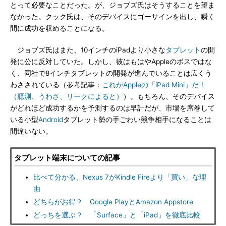
とって必要なことだった。が、ジョブズ氏はそうすることを望ま
なかった。クック氏は、そのデバイスにゴーサインを出し、瞬く
間に成功を収めることになる。
ジョブズ氏はまた、10インチのiPadより小さな
タブレット
の開
発に公に反対していた。しかし、彼はもはやAppleのボスではな
く、同社で8インチタブレットの開発が進んでいることは広くう
わさされている（参考記事：
これがAppleの「iPad Mini」だ！
（臆測、うわさ、リークによると）
）。もちろん、そのデバイス
がどれほど成功するかを予測するのは早計だが、市場を席巻して
いる小型
Android
タブレット勢の手ごわい競争相手になることは
間違いない。
タブレット端末についての記事
比べて分かる、Nexus 7がKindle Fireより「買い」な理
由
どちらがお得？ Google PlayとAmazon Appstore
どっちを選ぶ？ 「Surface」と「iPad」を徹底比較