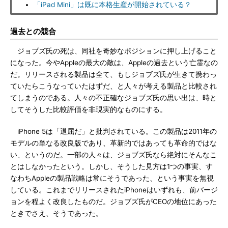
「iPad Mini」は既に本格生産が開始されている？
過去との競合
ジョブズ氏の死は、同社を奇妙なポジションに押し上げること
になった。今やAppleの最大の敵は、Appleの過去という亡霊なの
だ。リリースされる製品は全て、もしジョブズ氏が生きて携わっ
ていたらこうなっていたはずだ、と人々が考える製品と比較され
てしまうのである。人々の不正確なジョブズ氏の思い出は、時と
してそうした比較評価を非現実的なものにする。
iPhone 5は「退屈だ」と批判されている。この製品は2011年の
モデルの単なる改良版であり、革新的ではあっても革命的ではな
い、というのだ。一部の人々は、ジョブズ氏なら絶対にそんなこ
とはしなかったという。しかし、そうした見方は1つの事実、す
なわちAppleの製品戦略は常にそうであった、という事実を無視
している。これまでリリースされたiPhoneはいずれも、前バージ
ョンを程よく改良したものだ。ジョブズ氏がCEOの地位にあった
ときでさえ、そうであった。