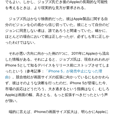
でもよい。しかし、ジョブズ氏亡き後のAppleの長期的な可能性
を考えるときは、より現実的な見方が要求される。
ジョブズ氏はかなり独善的だった。彼はApple製品に関する自
分のビジョンを心の底から信じ切っていた。彼にとって自分のビ
ジョンに同意しない者は、誰であろうと間違っていた。確かに、
ほとんどの場合において彼は正しかったが、必ずしも常に正しか
ったわけではない。
それが悪い方向に向かった例の1つに、2011年にAppleから流出
した情報がある。それによると、ジョブズ氏は、現在われわれが
iPhone 5として知るデバイスをリリース前にストップさせてしま
ったという（参考記事：
「iPhone 5」が発売中止になった理
由
）。競合他社が画面サイズの拡張に向かっているにもかかわら
ず、彼はそのような決断を行ったのだ。iPhone 5が登場した今、
市場の反応はどうだろう。大き過ぎるという指摘はなく、むしろ
Appleは画面の幅、高さとも、もっと拡張すべきだったという声
が強い。
端的に言えば、iPhoneの画面サイズ拡大は、明らかにAppleに