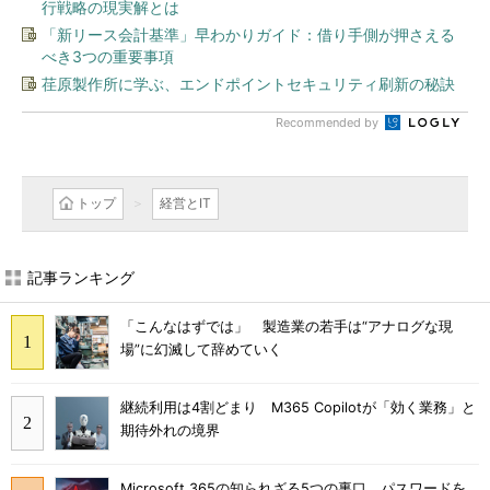
行戦略の現実解とは
「新リース会計基準」早わかりガイド：借り手側が押さえる
べき3つの重要事項
荏原製作所に学ぶ、エンドポイントセキュリティ刷新の秘訣
Recommended by
トップ
経営とIT
記事ランキング
「こんなはずでは」 製造業の若手は“アナログな現
場”に幻滅して辞めていく
継続利用は4割どまり M365 Copilotが「効く業務」と
期待外れの境界
Microsoft 365の知られざる5つの裏口 パスワードを