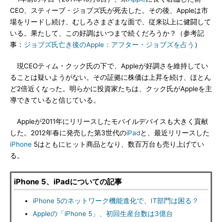
CEO、スティーブ・ジョブズ氏が死去した。その後、Appleは市
場をリードし続け、むしろさまざまな面で、従来以上に健闘して
いる。果たして、この好調はいつまで続くだろうか？（参考記
事：
ジョブズ氏亡き後のApple：アフター・ジョブズを占う
）
現CEOティム・クック氏の下で、Appleが好調さを維持してい
ることは疑いようがない。その証拠に株価は上昇を続け、ほとん
ど2倍近くなった。明らかに投資家たちは、クック氏がAppleを主
導できていると信じている。
Appleが2011年にリリースしたモバイルデバイスも大きく貢献
した。2012年春に発売した第3世代の
iPad
と、最近リリースした
iPhone
5はともにヒット商品となり、数百万台も売り上げてい
る。
iPhone 5、iPadについての記事
iPhone 5のネットワーク機能進化で、IT部門は困る？
Appleの「iPhone 5」、初回生産台数は3億台