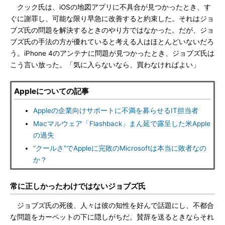
クック氏は、iOSの地図アプリに不具合が見つかったとき、す
ぐに謝罪し、可能な限り早急に改善すると約束した。それはジョ
ブズ氏の問題を解決するときのやり方ではなかった。だが、ジョ
ブズ氏の手法の方が優れていると考える人はほとんどいないだろ
う。iPhone 4のアンテナに問題が見つかったとき、ジョブズ氏は
こう言い放った。「気に入らないなら、買わなければよい」
Appleについての記事
Appleの企業向けサポートに不満を募らせるIT担当者
Macマルウェア「Flashback」まん延で露呈した米Apple
の過失
“クールさ”でAppleに完敗のMicrosoftは本当に敗者なの
か？
常に正しかったわけではないジョブズ氏
ジョブズ氏の死後、人々は彼の知性を好んで話題にし、不都合
な問題をカーペットの下に隠しがちだ。賛辞を送るときならそれ