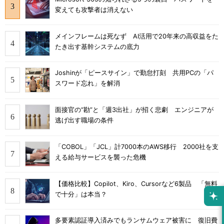
変えても攻撃者は消えない
メインフレームは死なず AI活用で20年来の高収益をた
たき出す基幹システムの底力
Joshinが「ピースサイン」で勤怠打刻 共用PCの「パ
スワード忘れ」を解消
面接官の“勘”と「週3出社」が招く悲劇 エンジニアが
逃げ出す職場の条件
「COBOL」「JCL」計7000本のAWS移行 2000社を支
える給与サービスを襲った危機
【価格比較】Copilot、Kiro、Cursorなど6製品 「無料
で十分」は本当？
多要素認証導入済みでもランサムウェア被害に 復旧費