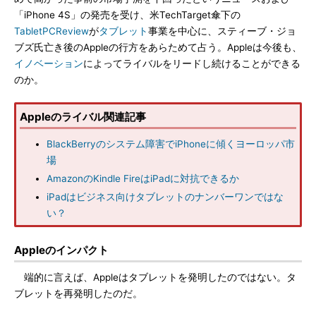
「iPhone 4S」の発売を受け、米TechTarget傘下の
TabletPCReview
が
タブレット
事業を中心に、スティーブ・ジョ
ブズ氏亡き後のAppleの行方をあらためて占う。Appleは今後も、
イノベーション
によってライバルをリードし続けることができる
のか。
Appleのライバル関連記事
BlackBerryのシステム障害でiPhoneに傾くヨーロッパ市
場
AmazonのKindle FireはiPadに対抗できるか
iPadはビジネス向けタブレットのナンバーワンではな
い？
Appleのインパクト
端的に言えば、Appleはタブレットを発明したのではない。タ
ブレットを再発明したのだ。