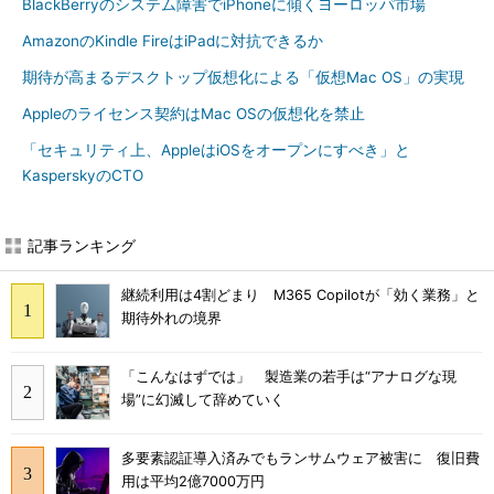
BlackBerryのシステム障害でiPhoneに傾くヨーロッパ市場
AmazonのKindle FireはiPadに対抗できるか
期待が高まるデスクトップ仮想化による「仮想Mac OS」の実現
Appleのライセンス契約はMac OSの仮想化を禁止
「セキュリティ上、AppleはiOSをオープンにすべき」と
KasperskyのCTO
記事ランキング
継続利用は4割どまり M365 Copilotが「効く業務」と
期待外れの境界
「こんなはずでは」 製造業の若手は“アナログな現
場”に幻滅して辞めていく
多要素認証導入済みでもランサムウェア被害に 復旧費
用は平均2億7000万円