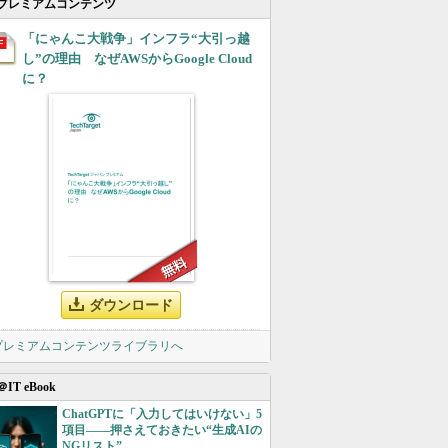
プレミアムコンテンツ
「にゃんこ大戦争」インフラ“大引っ越
し”の理由 なぜAWSからGoogle Cloud
に？
ダウンロード
 プレミアムコンテンツライブラリへ
＠IT eBook
ChatGPTに「入力してはいけない」5
項目――押さえておきたい“生成AIの
NGリスト”