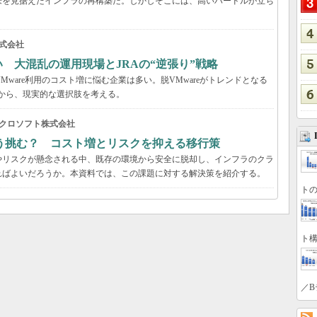
来を見据えたインフラの再構築だ。しかしそこには、高いハードルが立ち
式会社
い 大混乱の運用現場とJRAの“逆張り”戦略
VMware利用のコスト増に悩む企業は多い。脱VMwareがトレンドとなる
事例から、現実的な選択肢を考える。
クロソフト株式会社
う挑む？ コスト増とリスクを抑える移行策
やリスクが懸念される中、既存の環境から安全に脱却し、インフラのクラ
ればよいだろうか。本資料では、この課題に対する解決策を紹介する。
トの
ト構
／B