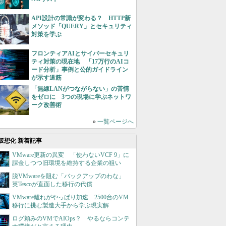
API設計の常識が変わる？ HTTP新
メソッド「QUERY」とセキュリティ
対策を学ぶ
フロンティアAIとサイバーセキュリ
ティ対策の現在地 「17万行のAIコ
ード分析」事例と公的ガイドライン
が示す道筋
「無線LANがつながらない」の苦情
をゼロに 3つの現場に学ぶネットワ
ーク改善術
»
一覧ページへ
仮想化 新着記事
VMware更新の異変 「使わないVCF 9」に
課金しつつ旧環境を維持する企業の狙い
脱VMwareを阻む「バックアップのわな」
英Tescoが直面した移行の代償
VMware離れがやっぱり加速 2500台のVM
移行に挑む製造大手から学ぶ現実解
ログ頼みのVMでAIOps？ やるならコンテ