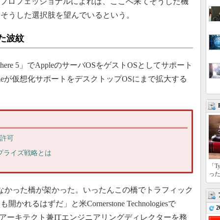
Tプロフェッショナルによれば、ここへ来てそうした機
もそうした選択肢を望んでいるという。
った波紋
Sphere 5」でAppleのサーバOSをゲストOSとしてサポート
leが仮想化サポートをデスクトップOSにまで拡大する
化を許可
タープライズ戦略とは
「T
っ
なかった橋が架かった。いったんこの橋でトラフィック
はずだ」と米Cornerstone Technologiesで
2
）アーキテクト兼ITエンジニアリングディレクターを務