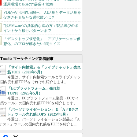
運用現場とJRAの“逆張り”戦略
VDIから汎用PC回帰へ、AI活用とデータ活用を
促進させる新たな選択肢とは？
“脱VMware”の具体的な進め方：製品選びのポ
イントから移行パターンまで
「デスクトップ仮想化」「アプリケーション仮
想化」のプロが解きたい6問クイズ
ITmedia マーケティング新着記事
「サイト内検索」＆「ライブチャット」売れ
筋TOP5（2025年5月）
今週は、サイト内検索ツールとライブチャッ
国内売れ筋TOP5をそれぞれ紹介します。
「ECプラットフォーム」売れ筋
TOP10（2025年5月）
今週は、ECプラットフォーム製品（ECサイ
築ツール）の国内売れ筋TOP10を紹介します。
「パーソナライゼーション」＆「A／Bテス
ト」ツール売れ筋TOP5（2025年5月）
今週は、パーソナライゼーション製品と「A
テスト」ツールの国内売れ筋各TOP5を紹介し...