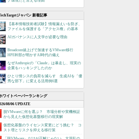
ナ環境だと言える理由
TechTargetジャパン 新着記事
【基本情報技術者試験】情報漏えいを防ぎ、
ファイルを保護する「アクセス権」の基本
AIガバナンスに人文学が必要な理由
Broadcom値上げで加速するVMware移行
HPE幹部が明かすAI時代の備え
なぜAnthropicの「Claude」は暴走し、現実の
企業をハッキングしたのか
ひとり情シスの負荷を減らす 生成AIを「優
秀な部下」に変える活用例6選
ホワイトペーパーランキング
026/08/06 UPDATE
脱VMwareに何を選ぶ？ 市場分析や実機検証
から見えた仮想化基盤移行の現実解
仮想化基盤のライセンス変更にどう挑む？ コ
スト増とリスクを抑える移行策
「脱VMware」だけが正解じゃない 大混乱の