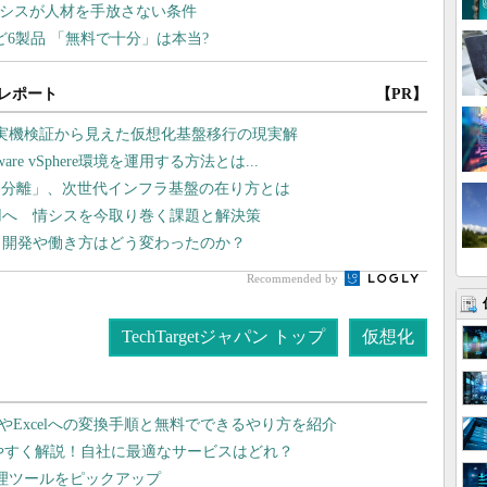
レポート
【PR】
や実機検証から見えた仮想化基盤移行の現実解
 vSphere環境を運用する方法とは...
タ分離」、次世代インフラ基盤の在り方とは
運用へ 情シスを今取り巻く課題と解決策
プリ開発や働き方はどう変わったのか？
Recommended by
TechTargetジャパン トップ
仮想化
dやExcelへの変換手順と無料でできるやり方を紹介
りやすく解説！自社に最適なサービスはどれ？
管理ツールをピックアップ