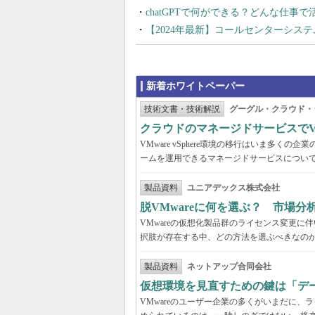
chatGPTで何ができる？どんな仕事
【2024年最新】コールセンターシス
新着ホワイトペーパー
技術文書・技術解説
グーグル・クラウド・
クラウドのマネージドサービスでVMw
VMware vSphere環境の移行はいま多
ームを運用できるマネージドサービスについ
製品資料
ユニアデックス株式会社
脱VMwareに何を選ぶ？ 市場
VMwareの仮想化製品群のライセンス変更
択肢が存在する中、どの方法を選ぶべきなの
製品資料
ネットアップ合同会社
仮想環境を見直すための鍵は「デ
VMwareのユーザー企業の多くがいまだに