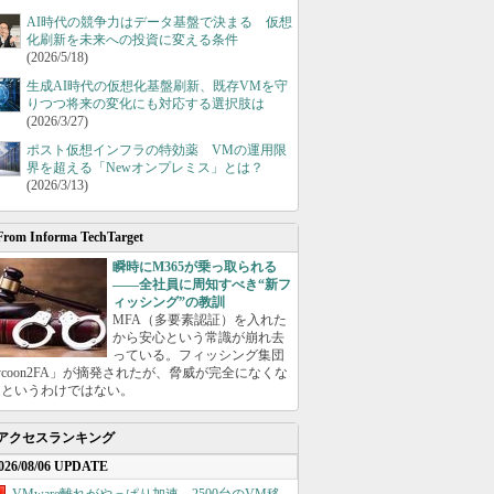
AI時代の競争力はデータ基盤で決まる 仮想
化刷新を未来への投資に変える条件
(2026/5/18)
生成AI時代の仮想化基盤刷新、既存VMを守
りつつ将来の変化にも対応する選択肢は
(2026/3/27)
ポスト仮想インフラの特効薬 VMの運用限
界を超える「Newオンプレミス」とは？
(2026/3/13)
From Informa TechTarget
瞬時にM365が乗っ取られる
――全社員に周知すべき“新フ
ィッシング”の教訓
MFA（多要素認証）を入れた
から安心という常識が崩れ去
っている。フィッシング集団
ycoon2FA」が摘発されたが、脅威が完全になくな
たというわけではない。
アクセスランキング
026/08/06 UPDATE