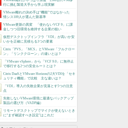
VMware離れがやっぱり加速 2500台のVM移
行に挑む製造大手から学ぶ現実解
VMware離れの決め手は“機能”ではなかった
情シス109人が選んだ新基準
VMware更新の異変 「使わないVCF 9」に課
金しつつ旧環境を維持する企業の狙い
仮想デスクトップインフラ「VDI」が高いか安
いかを正確に見積もる3つの要素
Citrix「PVS」「MCS」とVMware「フルクロー
ン」「リンククローン」の違いとは？
「VMware vSphere」から「VCF 9.0」に無停止
で移行する2つの安全ルートとは？
Citrix DaaSとVMware Horizonの2大VDIを「セキ
ュリティ機能」で比較 主な違いは？
「VDI」導入の失敗企業が見落とす5つの注意
点
失敗しないVMware環境に最適なバックアップ
製品の選び方（VADP編）
リモートデスクトップでマイクが使えないとき
に“まず確認すべき設定”はこれだ