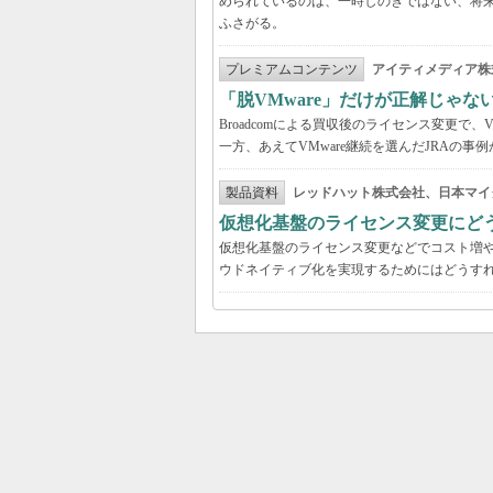
められているのは、一時しのぎではない、将
ふさがる。
プレミアムコンテンツ
アイティメディア株
「脱VMware」だけが正解じゃな
Broadcomによる買収後のライセンス変更で、
一方、あえてVMware継続を選んだJRAの
製品資料
レッドハット株式会社、日本マイ
仮想化基盤のライセンス変更にど
仮想化基盤のライセンス変更などでコスト増
ウドネイティブ化を実現するためにはどうす