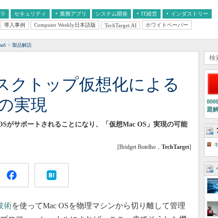
フラ
セキュリティ
業務アプリ
システム開発
IT経営
インダストリー
導入事例
Computer Weekly日本語版
ホワイトペーパー
TechTarget.AI
AI
経営とIT
医療IT
中堅・中小企業とIT
教育IT
aS
製品解説
スクトップ仮想化による
」の実現
80
題
eのサーバOSがサポートされることになり、「仮想Mac OS」実現の可能
[Bridget Botelho，
TechTarget
]
技術
を使ってMac OSを物理マシンから切り離して管理