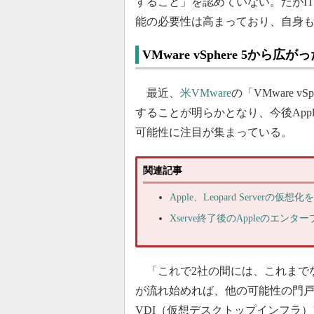
すること」を認めていない。だがI
能の必要性は高まっており、自身
VMware vSphere 5から広が
最近、
米VMware
の「VMware v
することが明らかとなり、今後App
可能性に注目が集まっている。
関連記事
Apple、Leopard Serverの仮想
Xserve終了後のAppleのエン
「これで2社の間には、これまで
が流れ始めれば、他の可能性の門戸も開かれる
VDI（仮想デスクトップインフラ