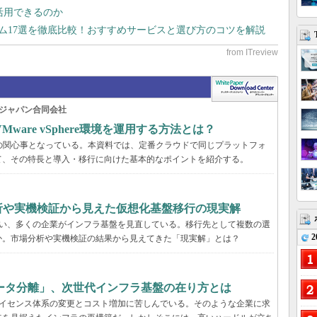
で活用できるのか
テム17選を徹底比較！おすすめサービスと選び方のコツを解説
ジャパン合同会社
are vSphere環境を運用する方法とは？
くの企業の関心事となっている。本資料では、定番クラウドで同じプラットフォ
て、その特長と導入・移行に向けた基本的なポイントを紹介する。
分析や実機検証から見えた仮想化基盤移行の現実解
に伴い、多くの企業がインフラ基盤を見直している。移行先として複数の選
2
か。市場分析や実機検証の結果から見えてきた「現実解」とは？
ータ分離」、次世代インフラ基盤の在り方とは
、ライセンス体系の変更とコスト増加に苦しんでいる。そのような企業に求