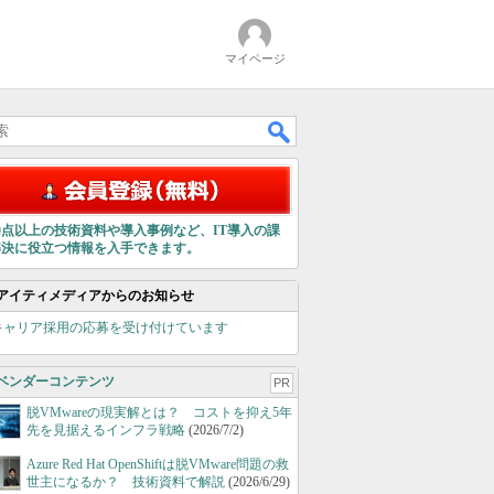
マイページ
00点以上の技術資料や導入事例など、IT導入の課
解決に役立つ情報を入手できます。
アイティメディアからのお知らせ
キャリア採用の応募を受け付けています
ベンダーコンテンツ
PR
脱VMwareの現実解とは？ コストを抑え5年
先を見据えるインフラ戦略
(2026/7/2)
Azure Red Hat OpenShiftは脱VMware問題の救
世主になるか？ 技術資料で解説
(2026/6/29)