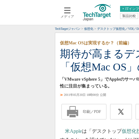
ITイン
製品比較
メディア
クラウド
エンタープライズ
ERP
仮想化
TechTargetジャパン
仮想化
デスクトップ仮想化／VDI／Da
データ分析
サーバ＆ストレージ
仮想Mac OSは実現するか？（前編）
CX
スマートモバイル
期待が高まるデ
情報系システム
ネットワーク
「仮想Mac OS
システム運用管理
「VMware vSphere 5」でAppl
性に注目が集まっている。
≫
2011年05月20日 18時00分 公開
印刷／PDF
米Apple
は「デスクトップ
仮想化