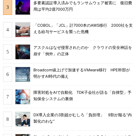
多要素認証導入済みでもランサムウェア被害に 復旧費
用は平均2億7000万円
「COBOL」「JCL」計7000本のAWS移行 2000社を支
える給与サービスを襲った危機
アスクルはなぜ侵害されたのか クラウドの安全神話を
崩す「例外」の正体
Broadcom値上げで加速するVMware移行 HPE幹部が
明かすAI時代の備え
障害対処をAIで自動化 TDK子会社が語る「自律型」予
知保全システムの裏側
DX導入企業の3割超がむしろ「負担増」 9割が陥る“内
製化のわな”