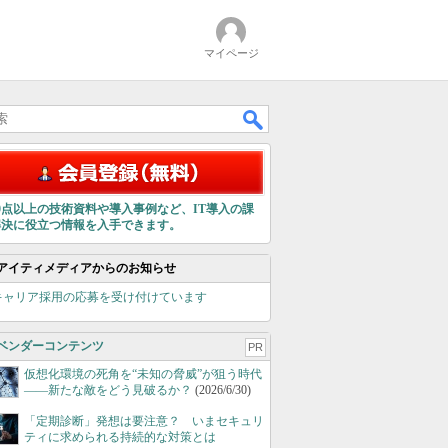
マイページ
00点以上の技術資料や導入事例など、IT導入の課
解決に役立つ情報を入手できます。
アイティメディアからのお知らせ
キャリア採用の応募を受け付けています
ベンダーコンテンツ
PR
仮想化環境の死角を“未知の脅威”が狙う時代
――新たな敵をどう見破るか？
(2026/6/30)
「定期診断」発想は要注意？ いまセキュリ
ティに求められる持続的な対策とは