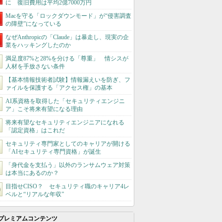
に 復旧費用は平均2億7000万円
Macを守る「ロックダウンモード」が“侵害調査
の障壁”になっている
なぜAnthropicの「Claude」は暴走し、現実の企
業をハッキングしたのか
満足度87%と28%を分ける「尊重」 情シスが
人材を手放さない条件
【基本情報技術者試験】情報漏えいを防ぎ、フ
ァイルを保護する「アクセス権」の基本
AI系資格を取得した「セキュリティエンジニ
ア」こそ将来有望になる理由
将来有望なセキュリティエンジニアになれる
「認定資格」はこれだ
セキュリティ専門家としてのキャリアが開ける
「AIセキュリティ専門資格」が誕生
「身代金を支払う」以外のランサムウェア対策
は本当にあるのか？
目指せCISO？ セキュリティ職のキャリア4レ
ベルと“リアルな年収”
プレミアムコンテンツ