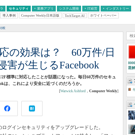
フラ
セキュリティ
業務アプリ
システム開発
IT経営
インダストリー
導入事例
Computer Weekly日本語版
ホワイトペーパー
TechTarget.AI
AI
経営とIT
医療IT
中堅・中小企業とIT
教育IT
比較
準対応の効果は？ 60万件/日
が生じるFacebook
80
題
lianceのU2F標準に対応したことが話題になった。毎日60万件のセキュ
ookは、これにより安全に近づくのだろうか。
[
Warwick Ashford
，
Computer Weekly
]
ーザーのログインセキュリティをアップグレードした。