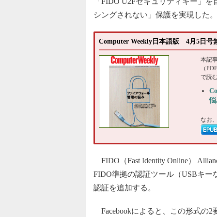
「FIDO U2Fセキュリティキー
シングされない」保護を実現した
Computer Weekly日本語版 4月5
本記
（P
で読
C
悩
なお
FIDO（Fast Identity Onli
FIDO準拠の認証ツール（USBキ
認証を追加する。
Facebookによると、この形式