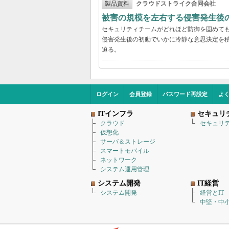
製品資料
クラウドストライク合同会社
被害の規模を左右する侵害発生後の
セキュリティチームがどれほど防御を固めて
侵害発生後の初動でいかに冷静な意思決定を積
迫る。
ログイン
会員登録
パスワード再設定
よ
ITインフラ
セキュリ
クラウド
セキュリ
仮想化
サーバ＆ストレージ
スマートモバイル
ネットワーク
システム運用管理
システム開発
IT経営
システム開発
経営とIT
中堅・中小