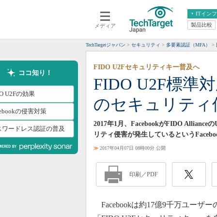
ITイン
製品比較
メディア
クラウド
エンタープライズ
ERP
仮想化
TechTargetジャパン
セキュリティ
多要素認証（MFA）
データ分析
サーバ＆ストレージ
FIDO U2Fセキュリティキー普及へ
CX
スマートモバイル
ココ知り！
FIDO U2F標
情報系システム
ネットワーク
DO U2Fの効果
のセキュリティ侵害
システム運用管理
cebookの侵害対策
2017年1月、FacebookがFIDO Al
スワードレス認証の普及
リティ侵害が発生しているというFaceb
≫
2017年04月07日 08時00分 公開
印刷／PDF
Facebookは約17億9千万ユ