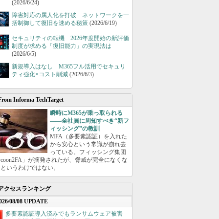
(2026/6/24)
障害対応の属人化を打破 ネットワークを一
括制御して復旧を速める秘策
(2026/6/19)
セキュリティの転機 2026年度開始の新評価
制度が求める「復旧能力」の実現法は
(2026/6/5)
新規導入はなし M365フル活用でセキュリ
ティ強化×コスト削減
(2026/6/3)
From Informa TechTarget
瞬時にM365が乗っ取られる
――全社員に周知すべき“新フ
ィッシング”の教訓
MFA（多要素認証）を入れた
から安心という常識が崩れ去
っている。フィッシング集団
ycoon2FA」が摘発されたが、脅威が完全になくな
たというわけではない。
アクセスランキング
026/08/08 UPDATE
多要素認証導入済みでもランサムウェア被害