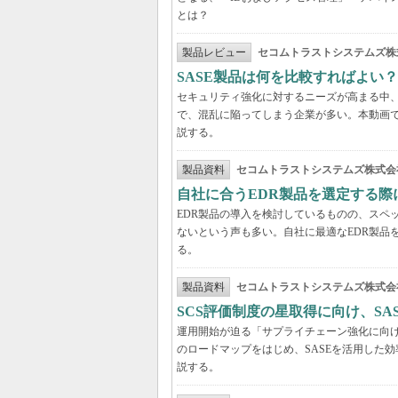
とは？
製品レビュー
セコムトラストシステムズ株
SASE製品は何を比較すればよい
セキュリティ強化に対するニーズが高まる中、
で、混乱に陥ってしまう企業が多い。本動画
説する。
製品資料
セコムトラストシステムズ株式会
自社に合うEDR製品を選定する
EDR製品の導入を検討しているものの、スペ
ないという声も多い。自社に最適なEDR製品
る。
製品資料
セコムトラストシステムズ株式会
SCS評価制度の星取得に向け、S
運用開始が迫る「サプライチェーン強化に向け
のロードマップをはじめ、SASEを活用した
説する。