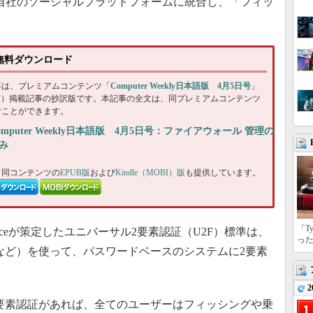
」を自社のソーシャルプラットフォームに統合し、「フィッ
。
日号無料ダウンロード
事は、プレミアムコンテンツ「
Computer Weekly日本語版 4月5日号
」
DF）掲載記事の抄訳版です。本記事の全文は、同プレミアムコンテンツ
むことができます。
omputer Weekly日本語版 4月5日号：ファイアウォール 管理の
み
、同コンテンツの
EPUB版
および
Kindle（MOBI）版
も提供しています。
「T
ne） Allianceが策定したユニバーサル2要素認証（U2F）標準は、
っ
ーなど）を使って、パスワードベースのシステムに2要素
2
の2要素認証があれば、全てのユーザーはフィッシングや乗