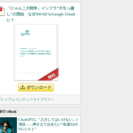
「にゃんこ大戦争」インフラ“大引っ越
し”の理由 なぜAWSからGoogle Cloud
に？
ダウンロード
 プレミアムコンテンツライブラリへ
＠IT eBook
ChatGPTに「入力してはいけない」5
項目――押さえておきたい“生成AIの
NGリスト”