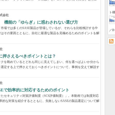
ト構
式会社
？ 機能の「ゆらぎ」に惑わされない選び方
市場では多くのSASE製品が登場しているが、それらを比較検討する中
／B
ではその要因とともに、自社に最適な製品を見極めるためのポイントを解
社
際に押さえるべきポイントとは？
ックを眺めているとどれも同じに見えてしまい、何を選べばよいか分から
を選定する上で押さえておくべきポイントについて、事例を交えて解説す
社
ASEで効率的に対応するためのポイント
たセキュリティ対策評価制度（SCS評価制度）」。本動画では制度対応
効率的な対策を紹介するとともに、失敗しないSASEの製品選定について解