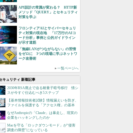
API設計の常識が変わる？ HTTP新
メソッド「QUERY」とセキュリティ
対策を学ぶ
フロンティアAIとサイバーセキュリ
ティ対策の現在地 「17万行のAIコ
ード分析」事例と公的ガイドライン
が示す道筋
「無線LANがつながらない」の苦情
をゼロに 3つの現場に学ぶネットワ
ーク改善術
»
一覧ページへ
セキュリティ 新着記事
2030年RSA廃止で迫る耐量子暗号移行 情シ
スが今すぐ仕込むべき5ステップ
【基本情報技術者試験】情報漏えいを防ぎ、
ファイルを保護する「アクセス権」の基本
なぜAnthropicの「Claude」は暴走し、現実の
企業をハッキングしたのか
Macを守る「ロックダウンモード」が“侵害
調査の障壁”になっている