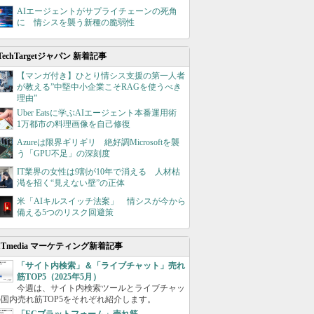
AIエージェントがサプライチェーンの死角
に 情シスを襲う新種の脆弱性
TechTargetジャパン 新着記事
【マンガ付き】ひとり情シス支援の第一人者
が教える”中堅中小企業こそRAGを使うべき
理由”
Uber Eatsに学ぶAIエージェント本番運用術
1万都市の料理画像を自己修復
Azureは限界ギリギリ 絶好調Microsoftを襲
う「GPU不足」の深刻度
IT業界の女性は9割が10年で消える 人材枯
渇を招く“見えない壁”の正体
米「AIキルスイッチ法案」 情シスが今から
備える5つのリスク回避策
ITmedia マーケティング新着記事
「サイト内検索」＆「ライブチャット」売れ
筋TOP5（2025年5月）
今週は、サイト内検索ツールとライブチャッ
国内売れ筋TOP5をそれぞれ紹介します。