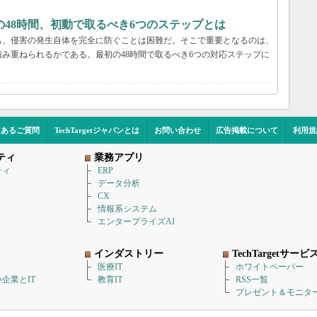
48時間、初動で取るべき6つのステップとは
も、侵害の発生自体を完全に防ぐことは困難だ。そこで重要となるのは、
み重ねられるかである。最初の48時間で取るべき6つの対応ステップに
くあるご質問
TechTargetジャパンとは
お問い合わせ
広告掲載について
利用規
ティ
業務アプリ
ティ
ERP
データ分析
CX
情報系システム
エンタープライズAI
インダストリー
TechTargetサービ
医療IT
ホワイトペーパー
企業とIT
教育IT
RSS一覧
プレゼント＆モニタ