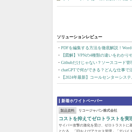
PDFを編集する方法を徹底解説！Wor
【図解】VPNの4種類の違いをわか
Githubだけじゃない？ソースコード
chatGPTで何ができる？どんな仕事
【2024年最新】コールセンターシス
新着ホワイトペーパー
製品資料
リコージャパン株式会社
コストを抑えてゼロトラストを実現する
サイバー攻撃の激化を受け、ゼロトラストに
となる、「IDおよびアクセス管理」「デバイ