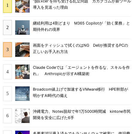
“脱Excel”を待ち受ける乱立問題 カカクコムが新ツール
導入を見送った理由
継続利用は4割どまり M365 Copilotが「効く業務」と
期待外れの境界
画面をティッシュで拭くのはNG Dellが推奨するPCの
正しいお手入れ方法
Claude Codeでは「エージェントを作るな、スキルを作
れ」 Anthropicが示すAI構築術
Broadcom値上げで加速するVMware移行 HPE幹部が
明かすAI時代の備え
沖縄電力、Notes脱却で年1万5000時間減 kintone市民
開発を安全に広げた6手
多要素認証導入済みでもランサムウェア被害に 復旧費