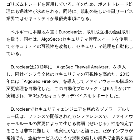
ゴリズムトレードを運用している。そのため、ポストトレード処
理にも迅速性が求められる。同時に、規制の厳しい金融サービス
業界ではセキュリティが最優先事項になる。
ベルギーに本拠地を置くEuroclearは、取引成立後の金融取引
を扱う。同社は、AlgoSecのセキュリティ管理スイートを使用し
てセキュリティの可視性を改善し、セキュリティ処理を自動化し
ている。
Euroclearは2012年に「AlgoSec Firewall Analyzer」を導入
し、同社インフラ全体のセキュリティの可視性を高めた。2013
年には「AlgoSec FireFlow」を導入してファイアウォール構成の
変更管理を自動化した。この自動化プロジェクトは6カ月かけて
実施され、150台のセキュリティデバイスをサポートした。
Euroclearでセキュリティエンジニアを務めるブノワ・デルリ
ュー氏は、フランスで開催されたカンファレンスで、ファイアウ
ォールルールの変更によって生じる脆弱（ぜいじゃ）性を特定す
ることは非常に難しく、現実性がないと語った。だがインフラが
複雑でも、金融サービスのような規制の厳しい業界で企業を運営