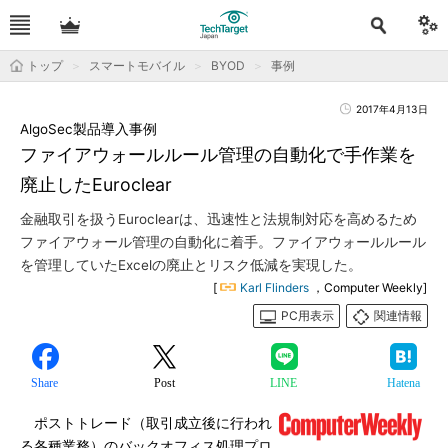
トップ
スマートモバイル
BYOD
事例
2017年4月13日
AlgoSec製品導入事例
ファイアウォールルール管理の自動化で手作業を
廃止したEuroclear
金融取引を扱うEuroclearは、迅速性と法規制対応を高めるため
ファイアウォール管理の自動化に着手。ファイアウォールルール
を管理していたExcelの廃止とリスク低減を実現した。
[
Karl Flinders
，Computer Weekly]
PC用表示
関連情報
Share
Post
LINE
Hatena
ポストトレード（取引成立後に行われ
る各種業務）のバックオフィス処理プロ