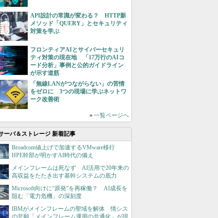
API設計の常識が変わる？ HTTP新
メソッド「QUERY」とセキュリティ
対策を学ぶ
フロンティアAIとサイバーセキュリ
ティ対策の現在地 「17万行のAIコ
ード分析」事例と公的ガイドライン
が示す道筋
「無線LANがつながらない」の苦情
をゼロに 3つの現場に学ぶネットワ
ーク改善術
»
一覧ページへ
サーバ＆ストレージ 新着記事
Broadcom値上げで加速するVMware移行
HPE幹部が明かすAI時代の備え
メインフレームは死なず AI活用で20年来の
高収益をたたき出す基幹システムの底力
Microsoft向けに“原発”を再稼働？ AI成長を
阻む「電力危機」の深刻度
IBMがメインフレームの聖域を解体 情シス
の悲願「メインフレーム運用の共通化」が現