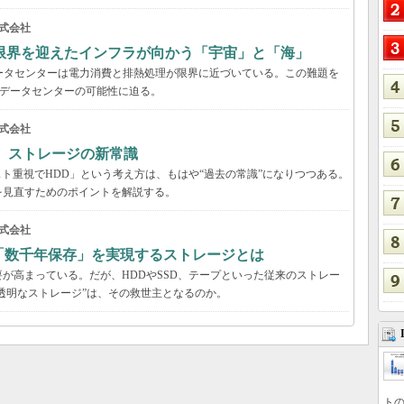
式会社
限界を迎えたインフラが向かう「宇宙」と「海」
ータセンターは電力消費と排熱処理が限界に近づいている。この難題を
のデータセンターの可能性に迫る。
式会社
る ストレージの新常識
スト重視でHDD」という考え方は、もはや“過去の常識”になりつつある。
を見直すためのポイントを解説する。
式会社
「数千年保存」を実現するストレージとは
が高まっている。だが、HDDやSSD、テープといった従来のストレー
する“透明なストレージ”は、その救世主となるのか。
トの