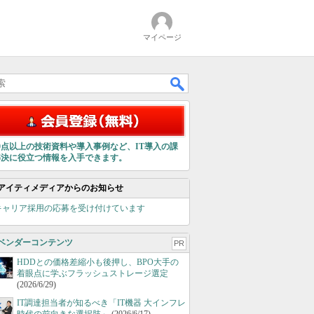
マイページ
00点以上の技術資料や導入事例など、IT導入の課
解決に役立つ情報を入手できます。
アイティメディアからのお知らせ
キャリア採用の応募を受け付けています
ベンダーコンテンツ
PR
HDDとの価格差縮小も後押し、BPO大手の
着眼点に学ぶフラッシュストレージ選定
(2026/6/29)
IT調達担当者が知るべき「IT機器 大インフレ