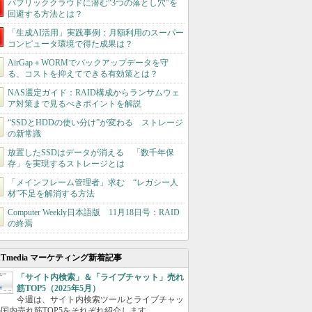
パブリッククラウドに潜む“3つの落とし穴”を
回避する方法とは？
「生成AI活用」実践事例：月額利用のスーパー
コンピュータ環境で得た成果は？
AirGap＋WORMでバックアップデータを守
る、コストを抑えてできる有効策とは？
NAS選定ガイド：RAID構成からランサムウェ
ア対策まで見るべきポイントを解説
“SSDとHDDの使い分け”が変わる ストレージ
の新常識
放置したSSDはデータが消える 「数千年保
存」を実現するストレージとは
「メインフレーム管理者」求む “レガシー人
材”不足を解消する方法
Computer Weekly日本語版 11月18日号：RAID
の終焉
ITmedia マーケティング新着記事
「サイト内検索」＆「ライブチャット」売れ
筋TOP5（2025年5月）
今週は、サイト内検索ツールとライブチャッ
国内売れ筋TOP5をそれぞれ紹介します。