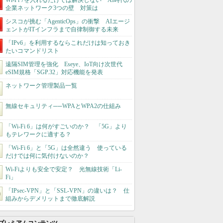
Wi-Fi 7を入れるだけでは解決しない AI時代の
企業ネットワーク3つの壁 対策は
シスコが挑む「AgenticOps」の衝撃 AIエージ
ェントがITインフラまで自律制御する未来
「IPv6」を利用するならこれだけは知っておき
たいコマンドリスト
遠隔SIM管理を強化 Eseye、IoT向け次世代
eSIM規格「SGP.32」対応機能を発表
ネットワーク管理製品一覧
無線セキュリティ──WPAとWPA2の仕組み
「Wi-Fi 6」は何がすごいのか？ 「5G」より
もテレワークに適する？
「Wi-Fi 6」と「5G」は全然違う 使っている
だけでは何に気付けないのか？
Wi-Fiよりも安全で安定？ 光無線技術「Li-
Fi」
「IPsec-VPN」と「SSL-VPN」の違いは？ 仕
組みからデメリットまで徹底解説