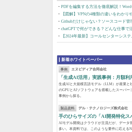
PDFを編集する方法を徹底解説！Wor
【図解】VPNの4種類の違いをわか
Githubだけじゃない？ソースコード
chatGPTで何ができる？どんな仕事
【2024年最新】コールセンターシス
新着ホワイトペーパー
事例
エヌビディア合同会社
「生成AI活用」実践事例：月額
生成AIと大規模言語モデル（LLM）が産業
のGPUとAIソフトウェアを搭載したスーパー
事例から探る。
製品資料
デル・テクノロジーズ株式会社
手のひらサイズの「AI開発特化ス
AIモデル開発はクラウドが主流だが、データ
多い。本資料では、このような要件に応えるNVI