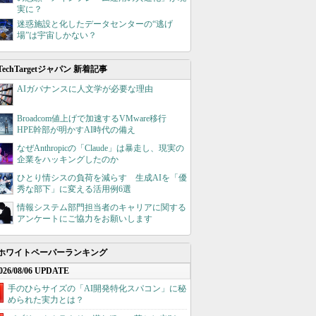
実に？
迷惑施設と化したデータセンターの“逃げ
場”は宇宙しかない？
TechTargetジャパン 新着記事
AIガバナンスに人文学が必要な理由
Broadcom値上げで加速するVMware移行
HPE幹部が明かすAI時代の備え
なぜAnthropicの「Claude」は暴走し、現実の
企業をハッキングしたのか
ひとり情シスの負荷を減らす 生成AIを「優
秀な部下」に変える活用例6選
情報システム部門担当者のキャリアに関する
アンケートにご協力をお願いします
ホワイトペーパーランキング
026/08/06 UPDATE
手のひらサイズの「AI開発特化スパコン」に秘
められた実力とは？