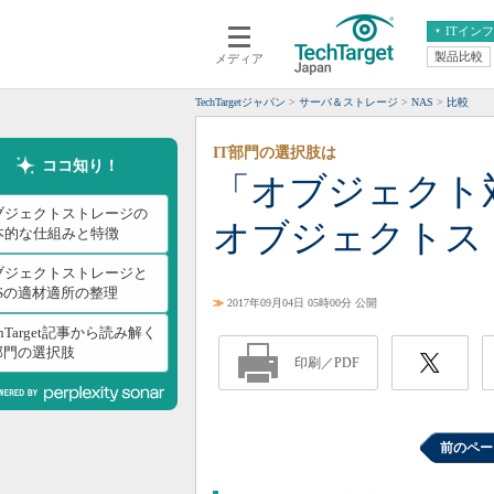
ITイン
製品比較
メディア
クラウド
エンタープライズ
ERP
仮想化
TechTargetジャパン
サーバ＆ストレージ
NAS
比較
データ分析
サーバ＆ストレージ
IT部門の選択肢は
CX
スマートモバイル
ココ知り！
「オブジェクト
情報系システム
ネットワーク
ブジェクトストレージの
オブジェクトス
システム運用管理
本的な仕組みと特徴
ブジェクトストレージと
ASの適材適所の整理
≫
2017年09月04日 05時00分 公開
chTarget記事から読み解く
T部門の選択肢
印刷／PDF
前のペー