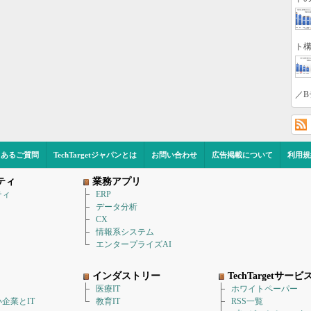
ト構
／B
くあるご質問
TechTargetジャパンとは
お問い合わせ
広告掲載について
利用規
ティ
業務アプリ
ティ
ERP
データ分析
CX
情報系システム
エンタープライズAI
インダストリー
TechTargetサービ
医療IT
ホワイトペーパー
企業とIT
教育IT
RSS一覧