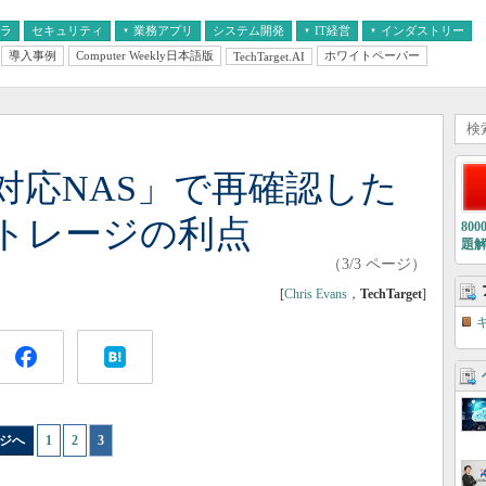
フラ
セキュリティ
業務アプリ
システム開発
IT経営
インダストリー
導入事例
Computer Weekly日本語版
ホワイトペーパー
TechTarget.AI
AI
経営とIT
医療IT
中堅・中小企業とIT
教育IT
対応NAS」で再確認した
トレージの利点
80
題
（3/3 ページ）
[
Chris Evans
，
TechTarget
]
ジへ
1
|
2
|
3