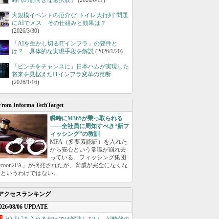
時代の前向きな選択肢」
(2026/6/17)
大規模イベントの厄介な“トイレ大行列”問題
にAIでメス その仕組みと効果は？
(2026/3/30)
「AIを生かし切るITインフラ」の要件と
は？ 具体的な実現手段を解説
(2026/1/20)
「ピンチをチャンスに」日本ハムが実現した
将来を見据えたITインフラ変革の英断
(2026/1/16)
From Informa TechTarget
瞬時にM365が乗っ取られる
――全社員に周知すべき“新フ
ィッシング”の教訓
MFA（多要素認証）を入れた
から安心という常識が崩れ去
っている。フィッシング集団
ycoon2FA」が摘発されたが、脅威が完全になくな
たというわけではない。
アクセスランキング
026/08/06 UPDATE