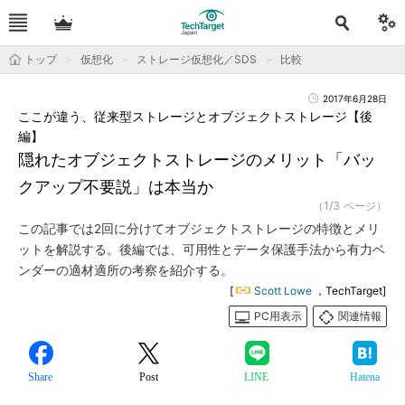
トップ
仮想化
ストレージ仮想化／SDS
比較
2017年6月28日
ここが違う、従来型ストレージとオブジェクトストレージ【後
編】
隠れたオブジェクトストレージのメリット「バッ
クアップ不要説」は本当か
（1/3 ページ）
この記事では2回に分けてオブジェクトストレージの特徴とメリ
ットを解説する。後編では、可用性とデータ保護手法から有力ベ
ンダーの適材適所の考察を紹介する。
[
Scott Lowe
，TechTarget]
PC用表示
関連情報
Share
Post
LINE
Hatena