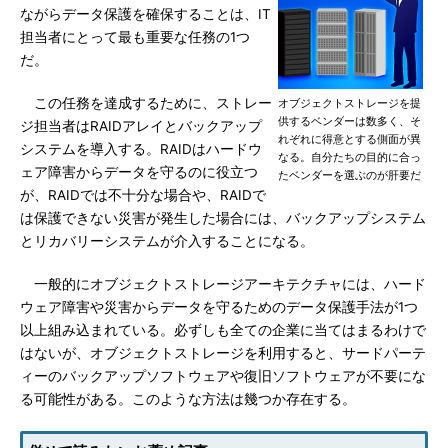
ながらデータ保護を確保することは、IT
担当者にとって最も重要な任務の1つ
だ。
この任務を達成するために、ストレー
オブジェクトストレージを提
供するベンダーは数多く、そ
ジ担当者はRAIDアレイとバックアップ
れぞれに得意とする側面が異
システムを導入する。RAIDはハードウ
なる。自分たちの目的に合っ
ェア障害からデータを守るのに役立つ
たベンダーを選ぶのが肝要だ
が、RAIDでは不十分な場合や、RAIDで
は保護できない災害が発生した場合には、バックアップシステム
とリカバリーシステムが介入することになる。
一般的にオブジェクトストレージアーキテクチャには、ハード
ウェア障害や災害からデータを守るためのデータ保護手法が1つ
以上組み込まれている。必ずしも全ての企業に当てはまるわけで
はないが、オブジェクトストレージを利用すると、サードパーテ
ィーのバックアップソフトウェアや復旧ソフトウェアが不要にな
る可能性がある。このような方法は幾つか存在する。