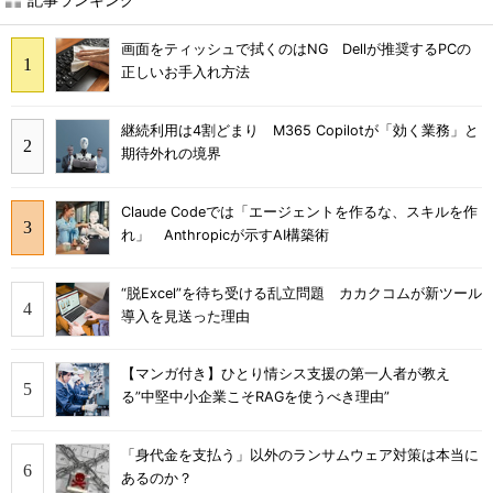
画面をティッシュで拭くのはNG Dellが推奨するPCの
正しいお手入れ方法
継続利用は4割どまり M365 Copilotが「効く業務」と
期待外れの境界
Claude Codeでは「エージェントを作るな、スキルを作
れ」 Anthropicが示すAI構築術
“脱Excel”を待ち受ける乱立問題 カカクコムが新ツール
導入を見送った理由
【マンガ付き】ひとり情シス支援の第一人者が教え
る”中堅中小企業こそRAGを使うべき理由”
「身代金を支払う」以外のランサムウェア対策は本当に
あるのか？