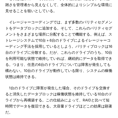
雑さを管理者から見えなくして、全体的によりシンプルな環境に
見せることを狙いとしている。
イレージャーコーディングでは、まず多数のパリティセグメン
トをデータブロックに追加する。そして、これらのパリティセグ
メントをさまざまな場所に分配することで機能する。例えば、ス
トレージシステムで10台＋6台のドライブによるイレージャーコ
ーディング手法を採用しているとしよう。パリティブロックは16
台のドライブに分散する。だが、これらのドライブのうち、10台
を利用可能な状態で維持していれば、継続的にデータを取得でき
る。つまり、任意の6台のドライブについては障害が発生しても
構わない。10台のドライブが動作している限り、システムの稼働
状態は維持できる。
1台のドライブに障害が発生した場合、そのドライブを交換す
ると消失したデータブロックは稼働状態を維持している10台のド
ライブから再構築する。この仕組みによって、RAIDと比べて短
時間でデータを復旧できる。大容量ドライブほどこの効果は顕著
だ。