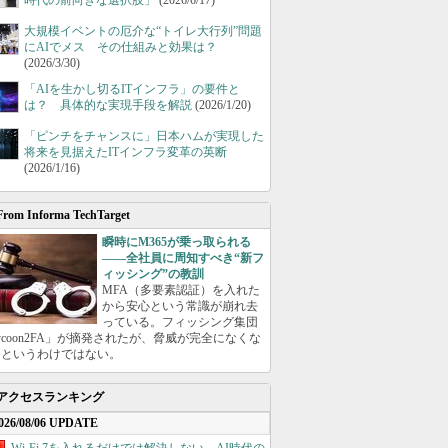
時代の前向きな選択肢」
(2026/6/17)
大規模イベントの厄介な“トイレ大行列”問題
にAIでメス その仕組みと効果は？
(2026/3/30)
「AIを生かし切るITインフラ」の要件と
は？ 具体的な実現手段を解説
(2026/1/20)
「ピンチをチャンスに」日本ハムが実現した
将来を見据えたITインフラ変革の英断
(2026/1/16)
From Informa TechTarget
瞬時にM365が乗っ取られる
――全社員に周知すべき“新フ
ィッシング”の教訓
MFA（多要素認証）を入れた
から安心という常識が崩れ去
っている。フィッシング集団
ycoon2FA」が摘発されたが、脅威が完全になくな
たというわけではない。
アクセスランキング
026/08/06 UPDATE