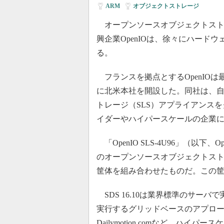
ARM
|
オブジェクトストレージ
オープンソースオブジェクトスト
興企業OpenIOは、徐々にハード
る。
フランスを拠点とするOpenIO
に北米本社を開設した。同社は、
トレージ（SLS）アプライアンス
イダーやハイパースケールの企業
「OpenIO SLS-4U96」（以下、
のオープンソースオブジェクトストレー
筐体を組み合わせたものだ。この筐
SDS 16.10は業界標準のサー
実行するグリッドベースのアプロ
Dailymotion.comなど、ハ