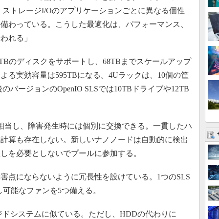
には、ストレージI/Oのアプリケーションごとに異なる個性
か備わっている。こうした最適化は、パフォーマンス、
行われる」
は8TBのディスクをサポートし、68TBまでスケールアップ
る実効容量は595TBになる。4Uラックは、10個の筐
バージョンのOpenIO SLSでは10TBドライブや12TB
。
相当し、障害発生時には個別に交換できる。一貫したハ
再計算も存在しない。新しいナノノードは自動的に検出
直しを必要としないでプールに参加する。
点にならないように冗長性を設けている。1つのSLS
し可能なファンを5つ備える。
バージドシステムに似ている。ただし、HDDの代わりに