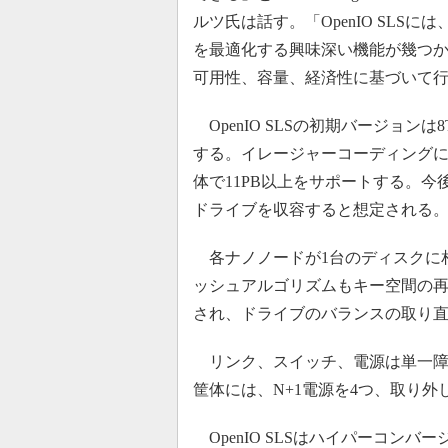
ルツ氏は話す。「OpenIO SLS
を最適化する興味深い機能が幾つ
可用性、容量、経済性に基づいて
OpenIO SLSの初期バージョン
する。イレージャーコーディングによ
体で11PB以上をサポートする。今後の
ドライブを収容すると想定される
各ナノノードが1台のディスクに
ッシュアルゴリズムもキー空間の
され、ドライブのバランスの取り
リンク、スイッチ、電源は単一障害
筐体には、N+1電源を4つ、取り外
OpenIO SLSはハイパーコン