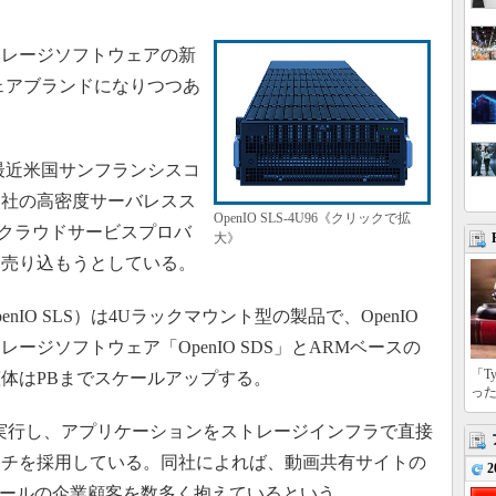
レージソフトウェアの新
ウェアブランドになりつつあ
は最近米国サンフランシスコ
自社の高密度サーバレスス
OpenIO SLS-4U96《クリックで拡
をクラウドサービスプロバ
大》
に売り込もうとしている。
OpenIO SLS）は4Uラックマウント型の製品で、OpenIO
ジソフトウェア「OpenIO SDS」とARMベースの
「T
体はPBまでスケールアップする。
っ
バで実行し、アプリケーションをストレージインフラで直接
ーチを採用している。同社によれば、動画共有サイトの
2
イパースケールの企業顧客を数多く抱えているという。