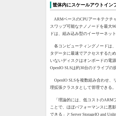
筐体内にスケールアウトイン
ARMベースのCPUアーキテクチ
スワップ可能なナノノードを最大96個
ドは、組み込み型のイーサーネッ
各コンピューティングノードは、
タデータに最速でアクセスするた
いないディスクはオンボードの電
OpenIO SLSは約30台のドラ
OpenIO SLSを複数組み合わ
理拡張クラスタとして管理できる
「理論的には、低コストのARM
ことで、ほぼパフォーマンスに悪
できる」とServer StorageIO a