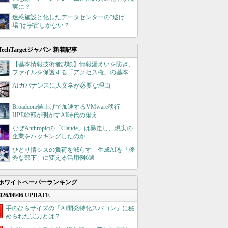
実に？
迷惑施設と化したデータセンターの“逃げ
場”は宇宙しかない？
TechTargetジャパン 新着記事
【基本情報技術者試験】情報漏えいを防ぎ、
ファイルを保護する「アクセス権」の基本
AIガバナンスに人文学が必要な理由
Broadcom値上げで加速するVMware移行
HPE幹部が明かすAI時代の備え
なぜAnthropicの「Claude」は暴走し、現実の
企業をハッキングしたのか
ひとり情シスの負荷を減らす 生成AIを「優
秀な部下」に変える活用例6選
ホワイトペーパーランキング
026/08/06 UPDATE
手のひらサイズの「AI開発特化スパコン」に秘
められた実力とは？