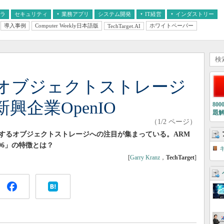
フラ
セキュリティ
業務アプリ
システム開発
IT経営
インダストリー
導入事例
Computer Weekly日本語版
ホワイトペーパー
TechTarget.AI
AI
経営とIT
医療IT
中堅・中小企業とIT
教育IT
オブジェクトストレージ
興企業OpenIO
80
題
（1/2 ページ）
するオブジェクトストレージへの注目が集まっている。ARM
U96」の特徴とは？
[
Garry Kranz
，
TechTarget
]