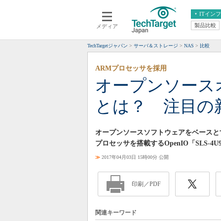
ITイン
製品比較
メディア
クラウド
エンタープライズ
ERP
仮想化
TechTargetジャパン
サーバ＆ストレージ
NAS
比較
データ分析
サーバ＆ストレージ
ARMプロセッサを採用
CX
スマートモバイル
オープンソース
情報系システム
ネットワーク
とは？ 注目の新
システム運用管理
オープンソースソフトウェアをベースと
プロセッサを搭載するOpenIO「SLS-4
≫
2017年04月03日 15時00分 公開
印刷／PDF
関連キーワード