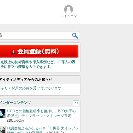
マイページ
00点以上の技術資料や導入事例など、IT導入の課
解決に役立つ情報を入手できます。
アイティメディアからのお知らせ
キャリア採用の応募を受け付けています
ベンダーコンテンツ
PR
HDDとの価格差縮小も後押し、BPO大手の
着眼点に学ぶフラッシュストレージ選定
(2026/6/29)
IT調達担当者が知るべき「IT機器 大インフレ