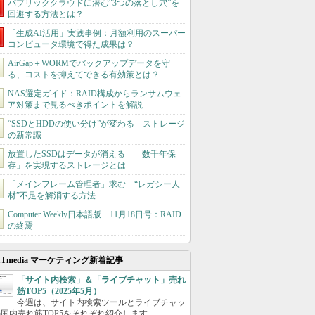
パブリッククラウドに潜む“3つの落とし穴”を
回避する方法とは？
「生成AI活用」実践事例：月額利用のスーパー
コンピュータ環境で得た成果は？
AirGap＋WORMでバックアップデータを守
る、コストを抑えてできる有効策とは？
NAS選定ガイド：RAID構成からランサムウェ
ア対策まで見るべきポイントを解説
“SSDとHDDの使い分け”が変わる ストレージ
の新常識
放置したSSDはデータが消える 「数千年保
存」を実現するストレージとは
「メインフレーム管理者」求む “レガシー人
材”不足を解消する方法
Computer Weekly日本語版 11月18日号：RAID
の終焉
ITmedia マーケティング新着記事
「サイト内検索」＆「ライブチャット」売れ
筋TOP5（2025年5月）
今週は、サイト内検索ツールとライブチャッ
国内売れ筋TOP5をそれぞれ紹介します。