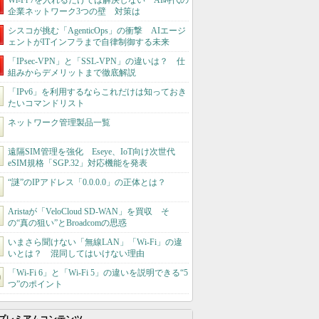
Wi-Fi 7を入れるだけでは解決しない AI時代の
企業ネットワーク3つの壁 対策は
シスコが挑む「AgenticOps」の衝撃 AIエージ
ェントがITインフラまで自律制御する未来
「IPsec-VPN」と「SSL-VPN」の違いは？ 仕
組みからデメリットまで徹底解説
「IPv6」を利用するならこれだけは知っておき
たいコマンドリスト
ネットワーク管理製品一覧
遠隔SIM管理を強化 Eseye、IoT向け次世代
eSIM規格「SGP.32」対応機能を発表
“謎”のIPアドレス「0.0.0.0」の正体とは？
Aristaが「VeloCloud SD-WAN」を買収 そ
の“真の狙い”とBroadcomの思惑
いまさら聞けない「無線LAN」「Wi-Fi」の違
いとは？ 混同してはいけない理由
「Wi-Fi 6」と「Wi-Fi 5」の違いを説明できる“5
つ”のポイント