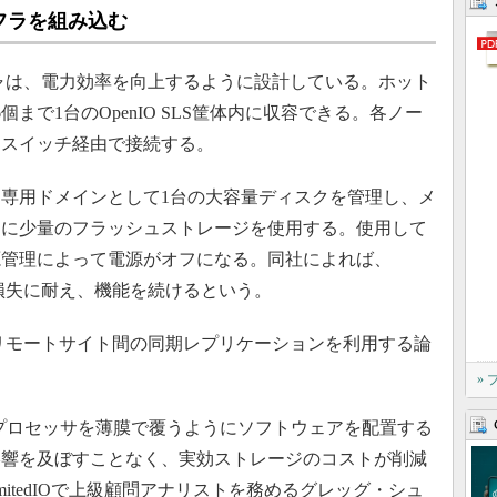
フラを組み込む
ャは、電力効率を向上するように設計している。ホット
まで1台のOpenIO SLS筐体内に収容できる。各ノー
トスイッチ経由で接続する。
専用ドメインとして1台の大容量ディスクを管理し、メ
めに少量のフラッシュストレージを使用する。使用して
源管理によって電源がオフになる。同社によれば、
イブの損失に耐え、機能を続けるという。
せ、リモートサイト間の同期レプリケーションを利用する論
。
»
プロセッサを薄膜で覆うようにソフトウェアを配置する
影響を及ぼすことなく、実効ストレージのコストが削減
nd UnlimitedIOで上級顧問アナリストを務めるグレッグ・シュ