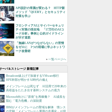
API設計の常識が変わる？ HTTP新
メソッド「QUERY」とセキュリティ
対策を学ぶ
フロンティアAIとサイバーセキュリ
ティ対策の現在地 「17万行のAIコ
ード分析」事例と公的ガイドライン
が示す道筋
「無線LANがつながらない」の苦情
をゼロに 3つの現場に学ぶネットワ
ーク改善術
»
一覧ページへ
サーバ＆ストレージ 新着記事
Broadcom値上げで加速するVMware移行
HPE幹部が明かすAI時代の備え
メインフレームは死なず AI活用で20年来の
高収益をたたき出す基幹システムの底力
Microsoft向けに“原発”を再稼働？ AI成長を
阻む「電力危機」の深刻度
IBMがメインフレームの聖域を解体 情シス
の悲願「メインフレーム運用の共通化」が現