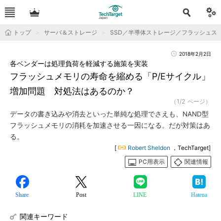
トップ
サーバ＆ストレージ
SSD／半導体ストレージ／フラッシュス
2018年2月2日
各ベンダーは処理負荷を軽減する施策を実装
フラッシュメモリの寿命を縮める「P/Eサイクル」
増加問題 対処法はあるのか？
（1/2 ページ）
データの書き込みや消去といった単純な処理でさえも、NAND型
フラッシュメモリの消耗を加速させる一因になる。だが対策はあ
る。
[
Robert Sheldon
，TechTarget]
PC用表示
関連情報
Share
Post
LINE
Hatena
関連キーワード