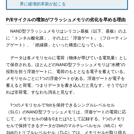
界に破壊的革新が起こる
P/Eサイクルの増加がフラッシュメモリの劣化を早める理由
NAND型フラッシュメモリはシリコン基板（以下、基板）の上
に「トンネル酸化膜」、その上に「浮遊ゲート」（フローティン
グゲート）、「絶縁膜」といった構造になっている。
データは各メモリセルに電荷（物体が帯びている電気量）とし
て保存される。ほとんどのNAND型フラッシュメモリは“水槽”の
役割を担う浮遊ゲートに、電荷のもととなる電子を蓄えている。
メモリセルごとに1つの浮遊ゲートがある。浮遊ゲートが電子を
蓄えると荷電、つまりデータを書き込んだと見なす。そうでなけ
れば非荷電、すなわち消去と見なす。
1つのメモリセルで1bitを保持できるシングルレベルセル
（SLC）のNAND型フラッシュメモリは、浮遊ゲートの電荷に応
じて、メモリセルの値を0または1として記録する。1つのメモリ
セルで保持できるデータが2bitのマルチレベルセル（MLC）や
3bitのトリプルレベルセル（TLC）では、メモリセルが取り得る