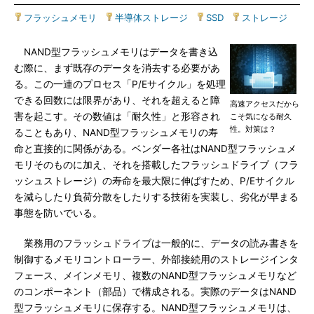
フラッシュメモリ
|
半導体ストレージ
|
SSD
|
ストレージ
NAND型フラッシュメモリはデータを書き込
む際に、まず既存のデータを消去する必要があ
る。この一連のプロセス「P/Eサイクル」を処理
できる回数には限界があり、それを超えると障
高速アクセスだから
害を起こす。その数値は「耐久性」と形容され
こそ気になる耐久
性。対策は？
ることもあり、NAND型フラッシュメモリの寿
命と直接的に関係がある。ベンダー各社はNAND型フラッシュメ
モリそのものに加え、それを搭載したフラッシュドライブ（フラ
ッシュストレージ）の寿命を最大限に伸ばすため、P/Eサイクル
を減らしたり負荷分散をしたりする技術を実装し、劣化が早まる
事態を防いでいる。
業務用のフラッシュドライブは一般的に、データの読み書きを
制御するメモリコントローラー、外部接続用のストレージインタ
フェース、メインメモリ、複数のNAND型フラッシュメモリなど
のコンポーネント（部品）で構成される。実際のデータはNAND
型フラッシュメモリに保存する。NAND型フラッシュメモリは、