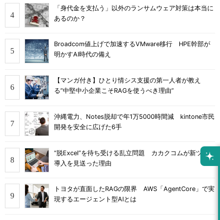
「身代金を支払う」以外のランサムウェア対策は本当に
あるのか？
Broadcom値上げで加速するVMware移行 HPE幹部が
明かすAI時代の備え
【マンガ付き】ひとり情シス支援の第一人者が教え
る”中堅中小企業こそRAGを使うべき理由”
沖縄電力、Notes脱却で年1万5000時間減 kintone市民
開発を安全に広げた6手
“脱Excel”を待ち受ける乱立問題 カカクコムが新ツール
導入を見送った理由
トヨタが直面したRAGの限界 AWS「AgentCore」で実
現するエージェント型AIとは