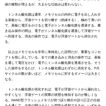
値の種類が増えるが、大まかな仕組みは変わらない。
トンネル酸化膜は通常、メモリセルの内外に電子を出し入れす
る基板から、浮遊ゲートを切り離す（絶縁する）。極めて薄いの
で、基板に電圧をかけると電子がトンネル酸化膜を透過する。書
き込み操作の間は、電子がトンネル酸化膜を通過して浮遊ゲート
へ到達する。消去の操作では、電子が浮遊ゲートから排出され
る。
以上はメモリセルを非常に単純化した説明だが、重要なコンセ
プトを指し示している。全ての書き込みと消去の操作では、基板
を通して電圧をかけ、電子にトンネル酸化膜を透過させる。そう
した操作をするたび、トンネル酸化膜はわずかに劣化する。P/E
サイクルの数が多いほど、メモリセルに対するダメージは大きく
なる。
トンネル酸化膜が劣化すれば、電子が浮遊ゲートから漏れ出し
やすくなり、浮遊ゲートの実際の状態を検知するのが難しくな
る。NAND型フラッシュメモリが持つ誤り検出や誤り訂正の仕組
みを通じて、当面の間はそうした問題を緩和できるが、いずれそ