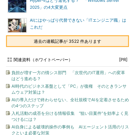
Hyper-Vはどう進化する？ 「Windows Server
2025」の4大変更点
AIにはやっぱり代替できない「ITエンジニア職」は
これだ
過去の連載記事が 3522 件あります
関連資料（ホワイトペーパー）
[PR]
負担が増す一方の情シス部門 「次世代のIT運用」への変革
はどう進める？
AI時代のビジネス基盤として「PC」が復権 そのときランサ
ムウェア対策は？
AIの導入だけで終わらせない、全社規模でAIを定着させるため
の4つのステップ
入札活動の成否を分ける情報収集 “狙い目案件”を効率よく見
つけるには？
AI自身による破壊的操作の事例も AIエージェント活用のリス
クといま必要な対策