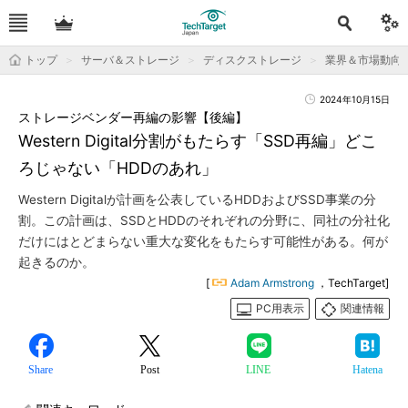
トップ
サーバ＆ストレージ
ディスクストレージ
業界＆市場動向
2024年10月15日
ストレージベンダー再編の影響【後編】
Western Digital分割がもたらす「SSD再編」どこ
ろじゃない「HDDのあれ」
Western Digitalが計画を公表しているHDDおよびSSD事業の分
割。この計画は、SSDとHDDのそれぞれの分野に、同社の分社化
だけにはとどまらない重大な変化をもたらす可能性がある。何が
起きるのか。
[
Adam Armstrong
，TechTarget]
PC用表示
関連情報
Share
Post
LINE
Hatena