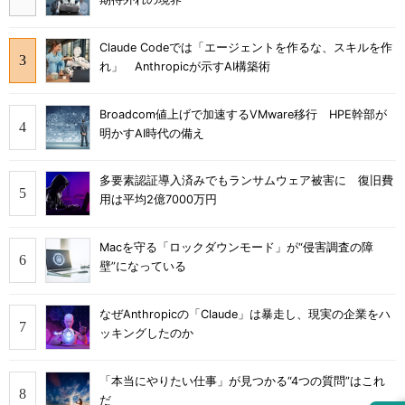
Claude Codeでは「エージェントを作るな、スキルを作
れ」 Anthropicが示すAI構築術
Broadcom値上げで加速するVMware移行 HPE幹部が
明かすAI時代の備え
多要素認証導入済みでもランサムウェア被害に 復旧費
用は平均2億7000万円
Macを守る「ロックダウンモード」が“侵害調査の障
壁”になっている
なぜAnthropicの「Claude」は暴走し、現実の企業をハ
ッキングしたのか
「本当にやりたい仕事」が見つかる“4つの質問”はこれ
だ