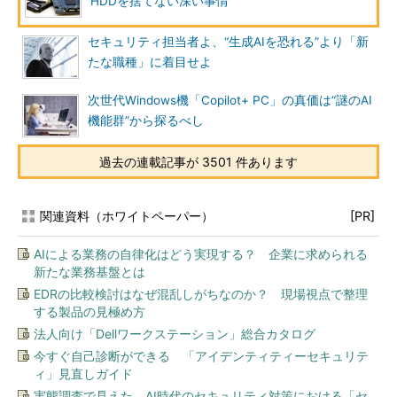
HDDを捨てない深い事情
セキュリティ担当者よ、“生成AIを恐れる”より「新
たな職種」に着目せよ
次世代Windows機「Copilot+ PC」の真価は“謎のAI
機能群”から探るべし
過去の連載記事が 3501 件あります
関連資料（ホワイトペーパー）
[PR]
AIによる業務の自律化はどう実現する？ 企業に求められる
新たな業務基盤とは
EDRの比較検討はなぜ混乱しがちなのか？ 現場視点で整理
する製品の見極め方
法人向け「Dellワークステーション」総合カタログ
今すぐ自己診断ができる 「アイデンティティーセキュリテ
ィ」見直しガイド
実態調査で見えた、AI時代のセキュリティ対策における「セ