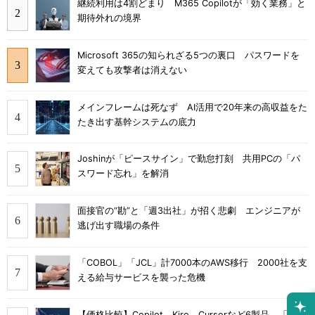
継続利用は4割どまり M365 Copilotが「効く業務」と
期待外れの境界
Microsoft 365の知られざる5つの裏口 パスワードを
変えても攻撃者は消えない
メインフレームは死なず AI活用で20年来の高収益をた
たき出す基幹システムの底力
Joshinが「ピースサイン」で勤怠打刻 共用PCの「パ
スワード忘れ」を解消
面接官の“勘”と「週3出社」が招く悲劇 エンジニアが
逃げ出す職場の条件
「COBOL」「JCL」計7000本のAWS移行 2000社を支
える給与サービスを襲った危機
【価格比較】Copilot、Kiro、Cursorなど6製品 「無料