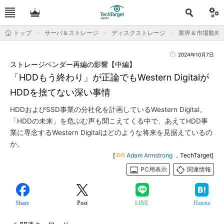
トップ
サーバ＆ストレージ
ディスクストレージ
業界＆市場動向
2024年10月7日
ストレージベンダー再編の影響【中編】
「HDDもう終わり」が正論でもWestern Digitalが
HDDを捨てない深い事情
HDDおよびSSD事業の分社化を計画しているWestern Digital。
「HDDの未来」を危ぶむ声も聞こえてくる中で、あえてHDD事
業に専念するWestern Digitalはどのような将来を見据えているの
か。
[
Adam Armstrong
，TechTarget]
PC用表示
関連情報
Share
Post
LINE
Hatena