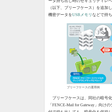
ータ持ち出し時のセキュリティレベ
（以下、ブリーフケース）を追加した。AES（A
機密データを
USBメモリ
などで持
ブリーフケースの運用例
ブリーフケースは、同社の暗号化ソフ
「FENCE-Mail for Gate
付で持ち出しても、暗号化を保持