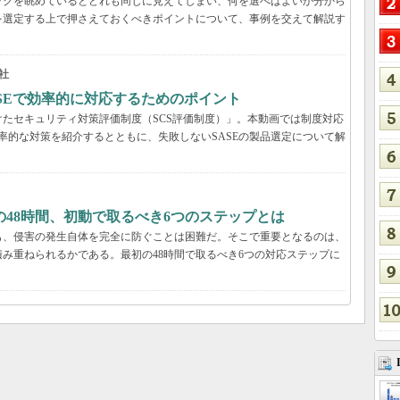
ックを眺めているとどれも同じに見えてしまい、何を選べばよいか分から
を選定する上で押さえておくべきポイントについて、事例を交えて解説す
社
ASEで効率的に対応するためのポイント
たセキュリティ対策評価制度（SCS評価制度）」。本動画では制度対応
効率的な対策を紹介するとともに、失敗しないSASEの製品選定について解
48時間、初動で取るべき6つのステップとは
も、侵害の発生自体を完全に防ぐことは困難だ。そこで重要となるのは、
み重ねられるかである。最初の48時間で取るべき6つの対応ステップに