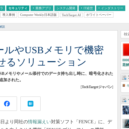
フラ
セキュリティ
業務アプリ
システム開発
IT経営
インダストリー
導入事例
Computer Weekly日本語版
ホワイトペーパー
TechTarget.AI
AI
経営とIT
医療IT
中堅・中小企業とIT
教育IT
解説
ールやUSBメモリで機密
せるソリューション
80
題
USBメモリやメール添付でのデータ持ち出し時に、暗号化された
追加された。
[
TechTargetジャパン
]
4日より同社の
情報漏えい
対策ソフト「FENCE」に、デ