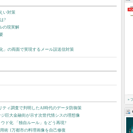
えい対策
は?
ルの現実解
要
化」の両面で実現するメール誤送信対策
»