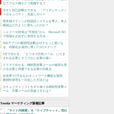
なアクセス権をどう制御する？
今すぐ自己診断ができる 「アイデンティティ
ーセキュリティ」見直しガイド
熊本城マラソンが顔認証システムを導入、本人
確認はどのように変わったのか？
シャドーAI対策は“可視化”から Microsoft 365
で現場を止めずに実現する方法
Webアプリの脆弱性診断はAIでもっと楽にな
る 内製化を成功に導く3つのステップ
5分で分かる、「ビジネス詐欺メール」にだま
される企業とそうでない企業の違い
ドラマで分かる、標的型攻撃メールの被害を受
ける企業と回避できる企業の分岐点
全世界で2万台ものネットワーク機器を運用、
脆弱性管理を一元化した方法とは
セキュリティソフトをすり抜ける標的型攻撃メ
ール、不審メールの見破り方とは？
ITmedia マーケティング新着記事
「サイト内検索」＆「ライブチャット」売れ