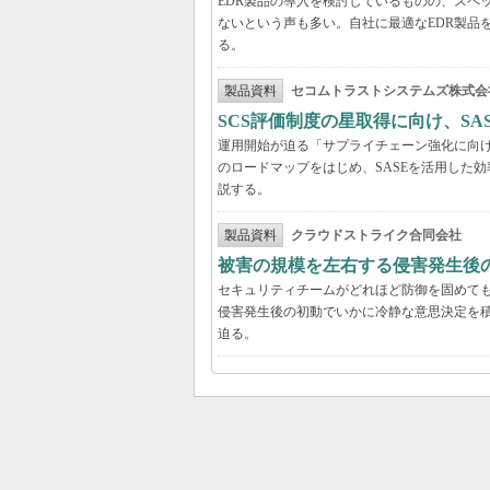
EDR製品の導入を検討しているものの、スペ
ないという声も多い。自社に最適なEDR製品
る。
製品資料
セコムトラストシステムズ株式会
SCS評価制度の星取得に向け、S
運用開始が迫る「サプライチェーン強化に向け
のロードマップをはじめ、SASEを活用した
説する。
製品資料
クラウドストライク合同会社
被害の規模を左右する侵害発生後の
セキュリティチームがどれほど防御を固めて
侵害発生後の初動でいかに冷静な意思決定を積
迫る。