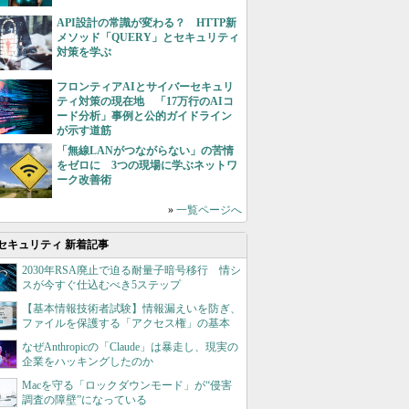
API設計の常識が変わる？ HTTP新
メソッド「QUERY」とセキュリティ
対策を学ぶ
フロンティアAIとサイバーセキュリ
ティ対策の現在地 「17万行のAIコ
ード分析」事例と公的ガイドライン
が示す道筋
「無線LANがつながらない」の苦情
をゼロに 3つの現場に学ぶネットワ
ーク改善術
»
一覧ページへ
セキュリティ 新着記事
2030年RSA廃止で迫る耐量子暗号移行 情シ
スが今すぐ仕込むべき5ステップ
【基本情報技術者試験】情報漏えいを防ぎ、
ファイルを保護する「アクセス権」の基本
なぜAnthropicの「Claude」は暴走し、現実の
企業をハッキングしたのか
Macを守る「ロックダウンモード」が“侵害
調査の障壁”になっている