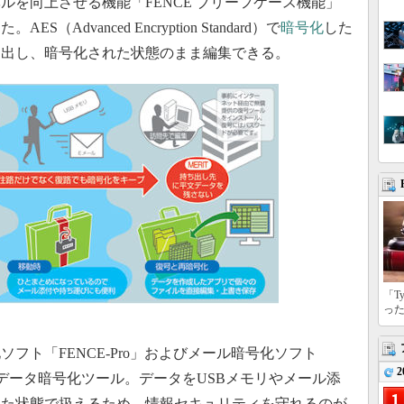
ルを向上させる機能「FENCE ブリーフケース機能」
dvanced Encryption Standard）で
暗号化
した
ち出し、暗号化された状態のまま編集できる。
「T
っ
ト「FENCE-Pro」およびメール暗号化ソフト
2
way」向けのデータ暗号化ツール。データをUSBメモリやメール添
した状態で扱えるため、情報セキュリティを守れるのが