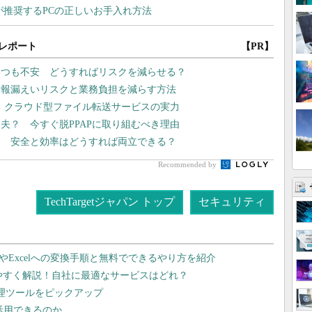
レポート
【PR】
いつも不安 どうすればリスクを減らせる？
情報漏えいリスクと業務負担を減らす方法
現、クラウド型ファイル転送サービスの実力
夫？ 今すぐ脱PPAPに取り組むべき理由
用 安全と効率はどうすれば両立できる？
Recommended by
TechTargetジャパン トップ
セキュリティ
dやExcelへの変換手順と無料でできるやり方を紹介
りやすく解説！自社に最適なサービスはどれ？
管理ツールをピックアップ
で活用できるのか