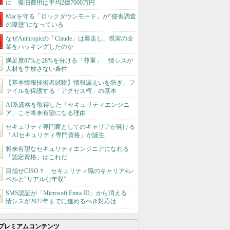
に 復旧費用は平均2億7000万円
Macを守る「ロックダウンモード」が“侵害調査
の障壁”になっている
なぜAnthropicの「Claude」は暴走し、現実の企
業をハッキングしたのか
満足度87%と28%を分ける「尊重」 情シスが
人材を手放さない条件
【基本情報技術者試験】情報漏えいを防ぎ、フ
ァイルを保護する「アクセス権」の基本
AI系資格を取得した「セキュリティエンジニ
ア」こそ将来有望になる理由
セキュリティ専門家としてのキャリアが開ける
「AIセキュリティ専門資格」が誕生
将来有望なセキュリティエンジニアになれる
「認定資格」はこれだ
目指せCISO？ セキュリティ職のキャリア4レ
ベルと“リアルな年収”
SMS認証が「Microsoft Entra ID」から消える
情シスが2027年までに進めるべき対応は
プレミアムコンテンツ