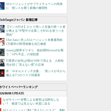
AIエージェントがサプライチェーンの死角
に 情シスを襲う新種の脆弱性
TechTargetジャパン 新着記事
【マンガ付き】ひとり情シス支援の第一人者
が教える”中堅中小企業こそRAGを使うべき
理由”
Uber Eatsに学ぶAIエージェント本番運用術
1万都市の料理画像を自己修復
Azureは限界ギリギリ 絶好調Microsoftを襲
う「GPU不足」の深刻度
IT業界の女性は9割が10年で消える 人材枯
渇を招く“見えない壁”の正体
米「AIキルスイッチ法案」 情シスが今から
備える5つのリスク回避策
ホワイトペーパーランキング
026/08/08 UPDATE
なぜサイバー攻撃による被害は沈静化しな
い？ 報道では見えない本質に迫る
AIエージェントに潜む“見えないリスク”、過剰