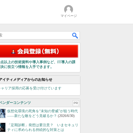
マイページ
00点以上の技術資料や導入事例など、IT導入の課
解決に役立つ情報を入手できます。
アイティメディアからのお知らせ
キャリア採用の応募を受け付けています
ベンダーコンテンツ
PR
仮想化環境の死角を“未知の脅威”が狙う時代
――新たな敵をどう見破るか？
(2026/6/30)
「定期診断」発想は要注意？ いまセキュリ
ティに求められる持続的な対策とは