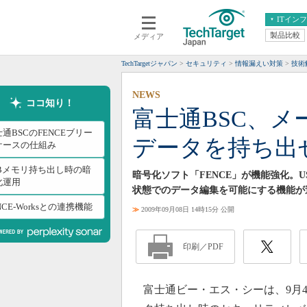
ITイン
製品比較
メディア
クラウド
エンタープライズ
ERP
仮想化
TechTargetジャパン
セキュリティ
情報漏えい対策
技術
データ分析
サーバ＆ストレージ
NEWS
CX
スマートモバイル
ココ知り！
富士通BSC、メ
情報系システム
ネットワーク
通BSCのFENCEブリー
データを持ち出
システム運用管理
ケースの仕組み
SBメモリ持ち出し時の暗
暗号化ソフト「FENCE」が機能強化。
化運用
状態でのデータ編集を可能にする機能が
NCE-Worksとの連携機能
≫
2009年09月08日 14時15分 公開
印刷／PDF
富士通ビー・エス・シーは、9月