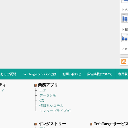
トの
ト構
／B
くあるご質問
TechTargetジャパンとは
お問い合わせ
広告掲載について
利用規
ティ
業務アプリ
ティ
ERP
データ分析
CX
情報系システム
エンタープライズAI
インダストリー
TechTargetサービ