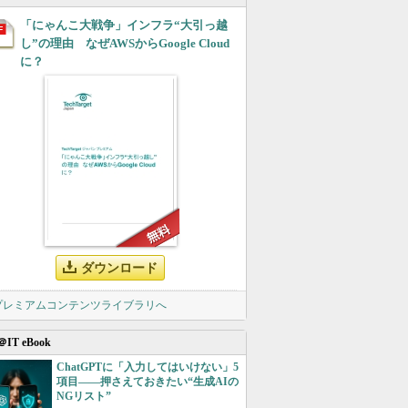
「にゃんこ大戦争」インフラ“大引っ越
し”の理由 なぜAWSからGoogle Cloud
に？
ダウンロード
 プレミアムコンテンツライブラリへ
＠IT eBook
ChatGPTに「入力してはいけない」5
項目――押さえておきたい“生成AIの
NGリスト”