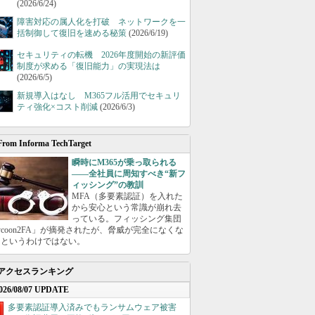
(2026/6/24)
障害対応の属人化を打破 ネットワークを一
括制御して復旧を速める秘策
(2026/6/19)
セキュリティの転機 2026年度開始の新評価
制度が求める「復旧能力」の実現法は
(2026/6/5)
新規導入はなし M365フル活用でセキュリ
ティ強化×コスト削減
(2026/6/3)
From Informa TechTarget
瞬時にM365が乗っ取られる
――全社員に周知すべき“新フ
ィッシング”の教訓
MFA（多要素認証）を入れた
から安心という常識が崩れ去
っている。フィッシング集団
ycoon2FA」が摘発されたが、脅威が完全になくな
たというわけではない。
アクセスランキング
026/08/07 UPDATE
多要素認証導入済みでもランサムウェア被害