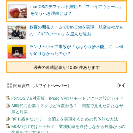
macOSのデフォルト無効の「ファイアウォール」
を使うべき理由とは？
数百の開発チームでDevOpsを実現 航空会社があ
の「CI/CDツール」を選んだ理由
ランサムウェア事故が「もはや収拾不能」に……何
が足りなかったのか？
過去の連載記事が 1039 件あります
関連資料（ホワイトペーパー）
[PR]
FortiOS 7.6対応版：IPsec VPNリモートアクセス設定ガイド
AI時代に企業リスクはどう変わる？ 調査で見えた新たな脅
威と対策
“何も残さない”データ消去を実現するための具体的な方法
MDMだけでは不十分？ 業務効率を維持しながら外部からの
脅威を防ぐ方法とは