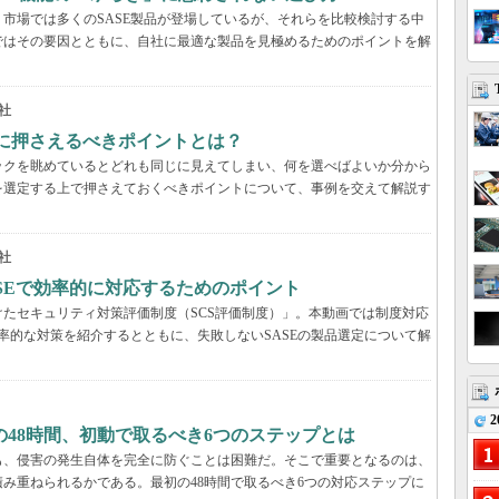
市場では多くのSASE製品が登場しているが、それらを比較検討する中
ではその要因とともに、自社に最適な製品を見極めるためのポイントを解
社
際に押さえるべきポイントとは？
ックを眺めているとどれも同じに見えてしまい、何を選べばよいか分から
を選定する上で押さえておくべきポイントについて、事例を交えて解説す
社
ASEで効率的に対応するためのポイント
たセキュリティ対策評価制度（SCS評価制度）」。本動画では制度対応
効率的な対策を紹介するとともに、失敗しないSASEの製品選定について解
2
48時間、初動で取るべき6つのステップとは
も、侵害の発生自体を完全に防ぐことは困難だ。そこで重要となるのは、
み重ねられるかである。最初の48時間で取るべき6つの対応ステップに