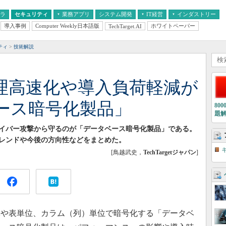
フラ
セキュリティ
業務アプリ
システム開発
IT経営
インダストリー
導入事例
Computer Weekly日本語版
ホワイトペーパー
TechTarget.AI
AI
経営とIT
医療IT
中堅・中小企業とIT
教育IT
ティ
技術解説
理高速化や導入負荷軽減が
ース暗号化製品」
80
題
イバー攻撃から守るのが「データベース暗号化製品」である。
レンドや今後の方向性などをまとめた。
[鳥越武史，
TechTargetジャパン
]
や表単位、カラム（列）単位で暗号化する「データベ