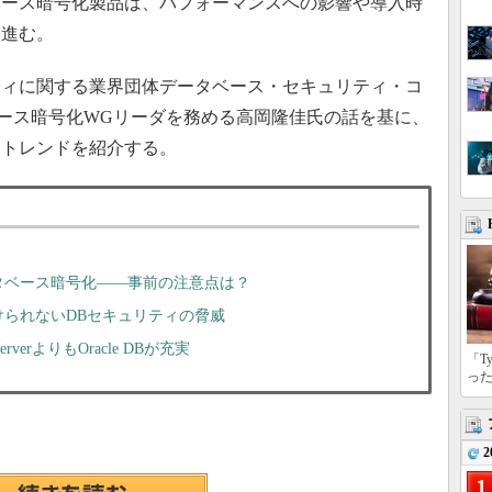
ベース暗号化製品は、パフォーマンスへの影響や導入時
に進む。
ティに関する業界団体データベース・セキュリティ・コ
ベース暗号化WGリーダを務める高岡隆佳氏の話を基に、
くトレンドを紹介する。
タベース暗号化――事前の注意点は？
られないDBセキュリティの脅威
erよりもOracle DBが充実
「T
っ
2