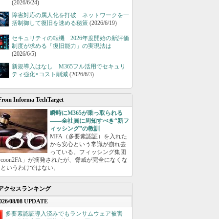
(2026/6/24)
障害対応の属人化を打破 ネットワークを一
括制御して復旧を速める秘策
(2026/6/19)
セキュリティの転機 2026年度開始の新評価
制度が求める「復旧能力」の実現法は
(2026/6/5)
新規導入はなし M365フル活用でセキュリ
ティ強化×コスト削減
(2026/6/3)
From Informa TechTarget
瞬時にM365が乗っ取られる
――全社員に周知すべき“新フ
ィッシング”の教訓
MFA（多要素認証）を入れた
から安心という常識が崩れ去
っている。フィッシング集団
ycoon2FA」が摘発されたが、脅威が完全になくな
たというわけではない。
アクセスランキング
026/08/08 UPDATE
多要素認証導入済みでもランサムウェア被害