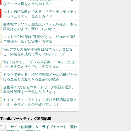
なアクセス権をどう制御する？
今すぐ自己診断ができる 「アイデンティティ
ーセキュリティ」見直しガイド
熊本城マラソンが顔認証システムを導入、本人
確認はどのように変わったのか？
シャドーAI対策は“可視化”から Microsoft 365
で現場を止めずに実現する方法
Webアプリの脆弱性診断はAIでもっと楽にな
る 内製化を成功に導く3つのステップ
5分で分かる、「ビジネス詐欺メール」にだま
される企業とそうでない企業の違い
ドラマで分かる、標的型攻撃メールの被害を受
ける企業と回避できる企業の分岐点
全世界で2万台ものネットワーク機器を運用、
脆弱性管理を一元化した方法とは
セキュリティソフトをすり抜ける標的型攻撃メ
ール、不審メールの見破り方とは？
ITmedia マーケティング新着記事
「サイト内検索」＆「ライブチャット」売れ