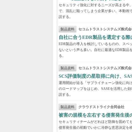
セキュリティ強化に対するニーズが高まる中、
で、混乱に陥ってしまう企業が多い。本動画
説する。
製品資料
セコムトラストシステムズ株式会
自社に合うEDR製品を選定する
EDR製品の導入を検討しているものの、スペ
ないという声も多い。自社に最適なEDR製品
る。
製品資料
セコムトラストシステムズ株式会
SCS評価制度の星取得に向け、S
運用開始が迫る「サプライチェーン強化に向け
のロードマップをはじめ、SASEを活用した
説する。
製品資料
クラウドストライク合同会社
被害の規模を左右する侵害発生後の
セキュリティチームがどれほど防御を固めて
侵害発生後の初動でいかに冷静な意思決定を積