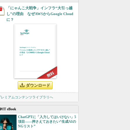
「にゃんこ大戦争」インフラ“大引っ越
し”の理由 なぜAWSからGoogle Cloud
に？
ダウンロード
 プレミアムコンテンツライブラリへ
＠IT eBook
ChatGPTに「入力してはいけない」5
項目――押さえておきたい“生成AIの
NGリスト”