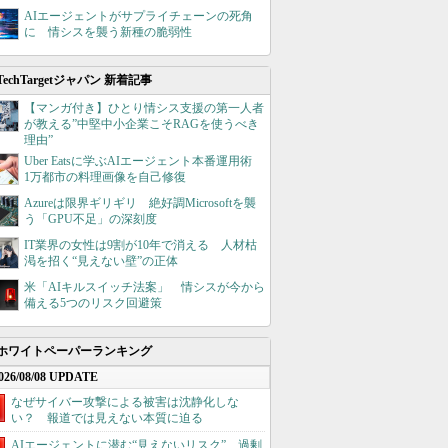
AIエージェントがサプライチェーンの死角
に 情シスを襲う新種の脆弱性
TechTargetジャパン 新着記事
【マンガ付き】ひとり情シス支援の第一人者
が教える”中堅中小企業こそRAGを使うべき
理由”
Uber Eatsに学ぶAIエージェント本番運用術
1万都市の料理画像を自己修復
Azureは限界ギリギリ 絶好調Microsoftを襲
う「GPU不足」の深刻度
IT業界の女性は9割が10年で消える 人材枯
渇を招く“見えない壁”の正体
米「AIキルスイッチ法案」 情シスが今から
備える5つのリスク回避策
ホワイトペーパーランキング
026/08/08 UPDATE
なぜサイバー攻撃による被害は沈静化しな
い？ 報道では見えない本質に迫る
AIエージェントに潜む“見えないリスク”、過剰