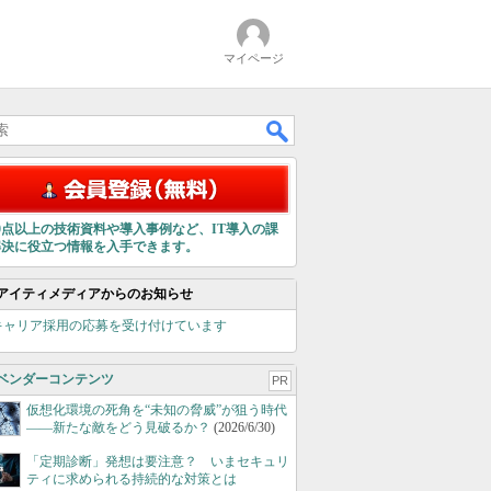
マイページ
00点以上の技術資料や導入事例など、IT導入の課
解決に役立つ情報を入手できます。
アイティメディアからのお知らせ
キャリア採用の応募を受け付けています
ベンダーコンテンツ
PR
仮想化環境の死角を“未知の脅威”が狙う時代
――新たな敵をどう見破るか？
(2026/6/30)
「定期診断」発想は要注意？ いまセキュリ
ティに求められる持続的な対策とは