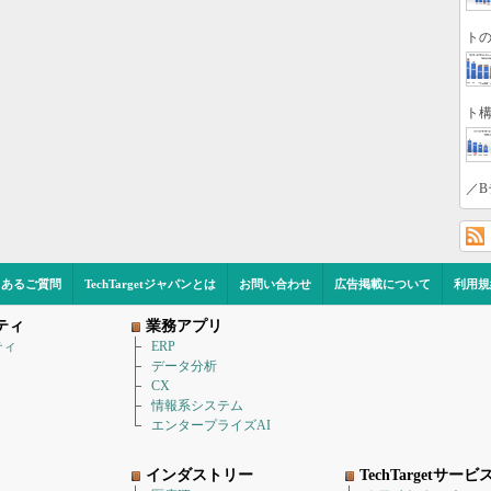
トの
ト構
／B
くあるご質問
TechTargetジャパンとは
お問い合わせ
広告掲載について
利用規
ティ
業務アプリ
ティ
ERP
データ分析
CX
情報系システム
エンタープライズAI
インダストリー
TechTargetサービ