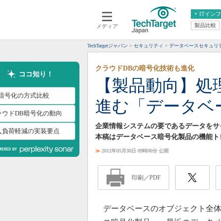
ITイン
製品比較
メディア
クラウド
エンタープライズ
ERP
仮想化
TechTargetジャパン
セキュリティ
データベースセキュリ
データ分析
サーバ＆ストレージ
クラウドDBの暗号化技術も進化
CX
スマートモバイル
ココ知り！
【製品動向】処
情報系システム
ネットワーク
B暗号化の方式比較
進む「データベ
システム運用管理
ラウドDB暗号化の動向
企業情報システムの要であるデータをサ
入負荷軽減の実装要点
本稿はデータベース暗号化製品の機能ト
≫
2012年05月30日 09時00分 公開
印刷／PDF
データベースのオブジェクト全体