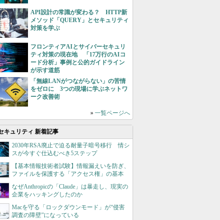
API設計の常識が変わる？ HTTP新
メソッド「QUERY」とセキュリティ
対策を学ぶ
フロンティアAIとサイバーセキュリ
ティ対策の現在地 「17万行のAIコ
ード分析」事例と公的ガイドライン
が示す道筋
「無線LANがつながらない」の苦情
をゼロに 3つの現場に学ぶネットワ
ーク改善術
»
一覧ページへ
セキュリティ 新着記事
2030年RSA廃止で迫る耐量子暗号移行 情シ
スが今すぐ仕込むべき5ステップ
【基本情報技術者試験】情報漏えいを防ぎ、
ファイルを保護する「アクセス権」の基本
なぜAnthropicの「Claude」は暴走し、現実の
企業をハッキングしたのか
Macを守る「ロックダウンモード」が“侵害
調査の障壁”になっている