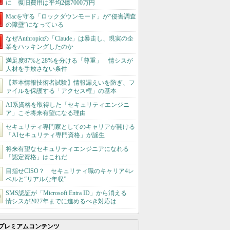
に 復旧費用は平均2億7000万円
Macを守る「ロックダウンモード」が“侵害調査
の障壁”になっている
なぜAnthropicの「Claude」は暴走し、現実の企
業をハッキングしたのか
満足度87%と28%を分ける「尊重」 情シスが
人材を手放さない条件
【基本情報技術者試験】情報漏えいを防ぎ、フ
ァイルを保護する「アクセス権」の基本
AI系資格を取得した「セキュリティエンジニ
ア」こそ将来有望になる理由
セキュリティ専門家としてのキャリアが開ける
「AIセキュリティ専門資格」が誕生
将来有望なセキュリティエンジニアになれる
「認定資格」はこれだ
目指せCISO？ セキュリティ職のキャリア4レ
ベルと“リアルな年収”
SMS認証が「Microsoft Entra ID」から消える
情シスが2027年までに進めるべき対応は
プレミアムコンテンツ