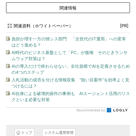
関連情報
関連資料（ホワイトペーパー）
[PR]
負担が増す一方の情シス部門 「次世代のIT運用」への変革
はどう進める？
AI時代のビジネス基盤として「PC」が復権 そのときランサ
ムウェア対策は？
AIの導入だけで終わらせない、全社規模でAIを定着させるため
の4つのステップ
入札活動の成否を分ける情報収集 “狙い目案件”を効率よく見
つけるには？
AI自身による破壊的操作の事例も AIエージェント活用のリス
クといま必要な対策
Recommended by
トップ
システム運用管理