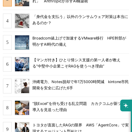
れ」 Anthropicが示すAI構築術
「身代金を支払う」以外のランサムウェア対策は本当に
あるのか？
Broadcom値上げで加速するVMware移行 HPE幹部が
明かすAI時代の備え
【マンガ付き】ひとり情シス支援の第一人者が教え
る”中堅中小企業こそRAGを使うべき理由”
沖縄電力、Notes脱却で年1万5000時間減 kintone市民
開発を安全に広げた6手
“脱Excel”を待ち受ける乱立問題 カカクコムが新ツール
導入を見送った理由
トヨタが直面したRAGの限界 AWS「AgentCore」で実
現するエージェント型AIとは