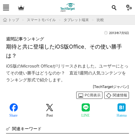
トップ
スマートモバイル
タブレット端末
比較
2013年7月5日
週間記事ランキング
期待と共に登場したiOS版Office、その使い勝手
は？
iOS版のMicrosoft Officeがリリースされました。ユーザーにとっ
てその使い勝手はどうなのか？ 直近1週間の人気コンテンツを
ランキング形式で紹介します。
[TechTargetジャパン]
PC用表示
関連情報
Share
Post
LINE
Hatena
関連キーワード