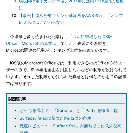
病院向け電子カルテ市場、2017年には約1200億円の規模
に
【事例】協和発酵キリンが基幹系をAWS移行、「オンプ
レミスにはこだわらない」
今週最も多く読まれた記事は、「
ついに登場したiOS版
Office、Microsoftの真意は
」でした。先週に引き続き、
Microsoft関連の記事がランキング上位を占めています。
iOS版のMicrosoft Officeでは、利用できるのはOffice 365ユー
ザーのみで、iPad専用画面を用意しないなどの制限が設けられて
います。そうした制限がかけられた真意とは何なのかをこの記事
では探ります。
関連記事
どっちを選ぶ？ 「Surface」と「iPad」を徹底比較
SurfaceがiPadに勝つための2つの条件
徹底レビュー：「Surface Pro」が勝ち取った意外な高
評価