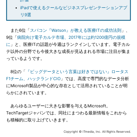
iPadで使えるクールなビジネスプレゼンテーションアプ
リ9選
また6位「
スパコン『Watson』が教える医療ITの成功法則
」、
9位「
病院向け電子カルテ市場、2017年には約1200億円の規模
に
」と、医療ITの話題が今週はランクインしています。電子カル
テ以外の分野でも今後大きな成長が見込まれる市場に注目が集ま
っているようです。
8位の「
『ビッグデータという言葉は好きではない』ロータス
F1チーム、ハックランドCIO
」では、高度で専門的なデータ分析
にMicrosoft製品が中心的な存在として活用されていることが明
らかにされています。
あらゆるユーザーに大きな影響を与えるMicrosoft。
TechTargetジャパンでは、同社にまつわる最新情報をこれから
も積極的に取り上げていきます。
Copyright © ITmedia, Inc. All Rights Reserved.