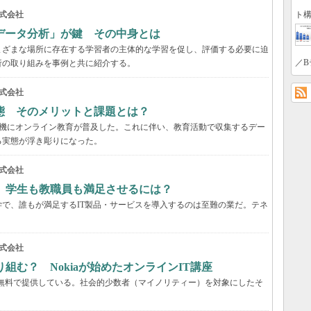
ト構
式会社
データ分析」が鍵 その中身とは
まざまな場所に存在する学習者の主体的な学習を促し、評価する必要に迫
／B
析の取り組みを事例と共に紹介する。
式会社
態 そのメリットと課題とは？
を契機にオンライン教育が普及した。これに伴い、教育活動で収集するデー
る実態が浮き彫りになった。
式会社
 学生も教職員も満足させるには？
で、誰もが満足するIT製品・サービスを導入するのは至難の業だ。テネ
式会社
組む？ Nokiaが始めたオンラインIT講座
座を無料で提供している。社会的少数者（マイノリティー）を対象にしたそ