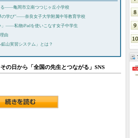
変える――亀岡市立南つつじヶ丘小学校
徒主導の学び”――奈良女子大学附属中等教育学校
」――私物iPadを使いこなす女子中学生
だ理由
ル鉱山実習システム」とは？
録したその日から「全国の先生とつながる」SNS