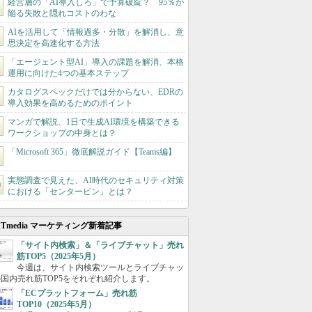
経営層の「AI導入しろ」で予算破綻？ 95％が
陥る失敗と隠れコストのわな
AIを活用して「情報過多・分散」を解消し、意
思決定を高速化する方法
「エージェント型AI」導入の課題を解消、本格
運用に向けた4つの基本ステップ
カタログスペックだけでは分からない、EDRの
導入効果を高めるためのポイント
マンガで解説、1日で生成AI環境を構築できる
ワークショップの中身とは？
「Microsoft 365」徹底解説ガイド【Teams編】
実態調査で見えた、AI時代のセキュリティ対策
における「センターピン」とは？
ITmedia マーケティング新着記事
「サイト内検索」＆「ライブチャット」売れ
筋TOP5（2025年5月）
今週は、サイト内検索ツールとライブチャッ
国内売れ筋TOP5をそれぞれ紹介します。
「ECプラットフォーム」売れ筋
TOP10（2025年5月）