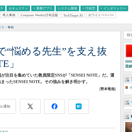
フラ
セキュリティ
業務アプリ
システム開発
IT経営
インダストリー
導入事例
Computer Weekly日本語版
ホワイトペーパー
TechTarget.AI
AI
経営とIT
医療IT
中堅・中小企業とIT
教育IT
ビス
事例
で“悩める先生”を支え抜
TE」
80
題
が注目を集めていた教員限定SNSが「SENSEI NOTE」だ。運
まったSENSEI NOTE。その強みを解き明かす。
[
野本竜哉
]
ル通知