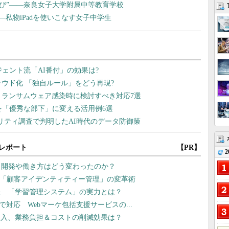
の学び”――奈良女子大学附属中等教育学校
私物iPadを使いこなす女子中学生
レポート
【PR】
2
プリ開発や働き方はどう変わったのか？
、「顧客アイデンティティー管理」の変革術
決 「学習管理システム」の実力とは？
まで対応 Webマーケ包括支援サービスの...
導入、業務負担＆コストの削減効果は？