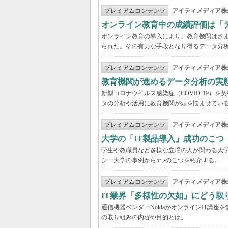
プレミアムコンテンツ
アイティメディア株
オンライン教育中の成績評価は「
オンライン教育の導入により、教育機関はさ
られた。その有力な手段となり得るデータ分
プレミアムコンテンツ
アイティメディア株
教育機関が進めるデータ分析の実
新型コロナウイルス感染症（COVID-19）
タの分析や活用に教育機関が頭を悩ませてい
プレミアムコンテンツ
アイティメディア株
大学の「IT製品導入」成功のこつ
学生や教職員など多様な立場の人が関わる大学
シー大学の事例から5つのこつを紹介する。
プレミアムコンテンツ
アイティメディア株
IT業界「多様性の欠如」にどう取り
通信機器ベンダーNokiaがオンラインIT講
の取り組みの内容や目的とは。