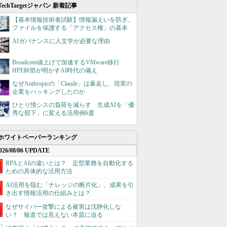
TechTargetジャパン 新着記事
【基本情報技術者試験】情報漏えいを防ぎ、
ファイルを保護する「アクセス権」の基本
AIガバナンスに人文学が必要な理由
Broadcom値上げで加速するVMware移行
HPE幹部が明かすAI時代の備え
なぜAnthropicの「Claude」は暴走し、現実の
企業をハッキングしたのか
ひとり情シスの負荷を減らす 生成AIを「優
秀な部下」に変える活用例6選
ホワイトペーパーランキング
026/08/06 UPDATE
RPAとAIの違いとは？ 定型業務を自動化する
ための具体的な活用方法
AI活用を阻む「ナレッジの断片化」、成果を引
き出す情報活用の仕組みとは？
なぜサイバー攻撃による被害は沈静化しな
い？ 報道では見えない本質に迫る