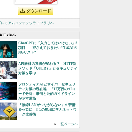
ダウンロード
 プレミアムコンテンツライブラリへ
＠IT eBook
ChatGPTに「入力してはいけない」5
項目――押さえておきたい“生成AIの
NGリスト”
API設計の常識が変わる？ HTTP新
メソッド「QUERY」とセキュリティ
対策を学ぶ
フロンティアAIとサイバーセキュリ
ティ対策の現在地 「17万行のAIコ
ード分析」事例と公的ガイドライン
が示す道筋
「無線LANがつながらない」の苦情
をゼロに 3つの現場に学ぶネットワ
ーク改善術
»
一覧ページへ