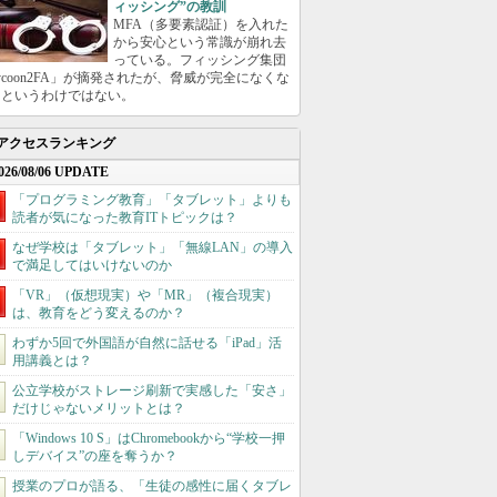
ィッシング”の教訓
MFA（多要素認証）を入れた
から安心という常識が崩れ去
っている。フィッシング集団
ycoon2FA」が摘発されたが、脅威が完全になくな
たというわけではない。
アクセスランキング
026/08/06 UPDATE
「プログラミング教育」「タブレット」よりも
読者が気になった教育ITトピックは？
なぜ学校は「タブレット」「無線LAN」の導入
で満足してはいけないのか
「VR」（仮想現実）や「MR」（複合現実）
は、教育をどう変えるのか？
わずか5回で外国語が自然に話せる「iPad」活
用講義とは？
公立学校がストレージ刷新で実感した「安さ」
だけじゃないメリットとは？
「Windows 10 S」はChromebookから“学校一押
しデバイス”の座を奪うか？
授業のプロが語る、「生徒の感性に届くタブレ