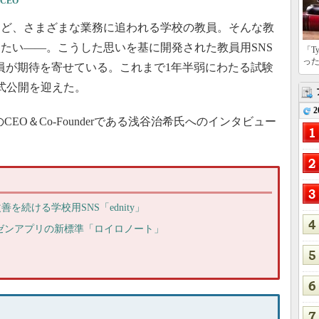
CEO
ど、さまざまな業務に追われる学校の教員。そんな教
たい――。こうした思いを基に開発された教員用SNS
「T
っ
くの教員が期待を寄せている。これまで1年半弱にわたる試験
正式公開を迎えた。
2
EのCEO＆Co-Founderである浅谷治希氏へのインタビュー
を続ける学校用SNS「ednity」
用プレゼンアプリの新標準「ロイロノート」