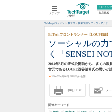
ITイン
製品比較
メディア
クラウド
エンタープライズ
ERP
仮想化
TechTargetジャパン
教育IT
授業支援ソフトウェア／サー
データ分析
サーバ＆ストレージ
EdTechフロントランナー【LOUPE編】
CX
スマートモバイル
ソーシャルの力
情報系システム
ネットワーク
く「SENSEI NO
システム運用管理
2014年3月の正式公開前から、多くの教員
営元であるLOUPE浅谷治希氏の思いが詰
≫
2014年04月16日 08時00分 公開
印刷／PDF
メー
関連キーワード