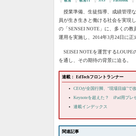
教育
|
教育IT
|
SNS
|
Facebook
|
授業準備、生徒指導、成績管理な
員が生き生きと働ける社会を実現し
の「SENSEI NOTE」に、多
運用を実施し、2014年3月24日に
SEISEI NOTEを運営するLOUP
を通し、その期待の背景に迫る。
連載： EdTechフロントランナー
CEOが全国行脚、“現場目線”で改善
Keynoteを超えた？ iPad
連載インデックス
関連記事