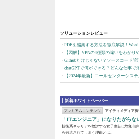
PDFを編集する方法を徹底解説！Wor
【図解】VPNの4種類の違いをわか
Githubだけじゃない？ソースコード
chatGPTで何ができる？どんな仕事
【2024年最新】コールセンターシス
新着ホワイトペーパー
プレミアムコンテンツ
アイティメディア株
「ITエンジニア」になりたがらな
技術系キャリアを検討する女子生徒は増加傾向
ら敬遠されてしまう理由とは。