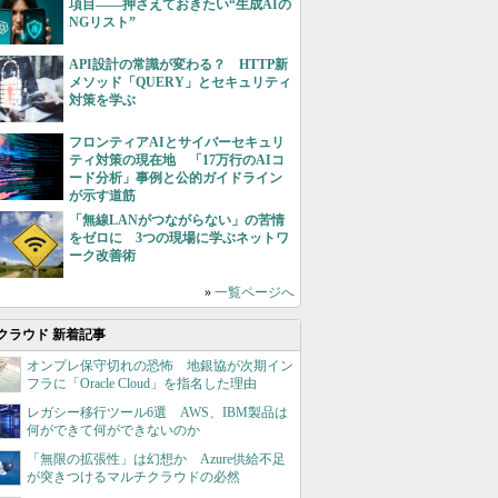
項目――押さえておきたい“生成AIの
NGリスト”
API設計の常識が変わる？ HTTP新
メソッド「QUERY」とセキュリティ
対策を学ぶ
フロンティアAIとサイバーセキュリ
ティ対策の現在地 「17万行のAIコ
ード分析」事例と公的ガイドライン
が示す道筋
「無線LANがつながらない」の苦情
をゼロに 3つの現場に学ぶネットワ
ーク改善術
»
一覧ページへ
クラウド 新着記事
オンプレ保守切れの恐怖 地銀協が次期イン
フラに「Oracle Cloud」を指名した理由
レガシー移行ツール6選 AWS、IBM製品は
何ができて何ができないのか
「無限の拡張性」は幻想か Azure供給不足
が突きつけるマルチクラウドの必然