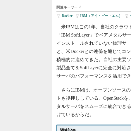
関連キーワード
Docker
|
IBM（アイ・ビー・エム）
|
米IBMはこの1年、自社のクラウ
「IBM SoftLayer」でベアメタル
インストールされていない物理サ
と、米Dockerとの連係を通じてコ
積極的に進めてきた。自社の主要
製品全てをSoftLayerに完全に対
サーバのパフォーマンスを活用で
さらにIBMは、オープンソースのク
トも後押ししている。OpenSta
タルサーバをスムーズに統合でき
けているからだ。
関連記事