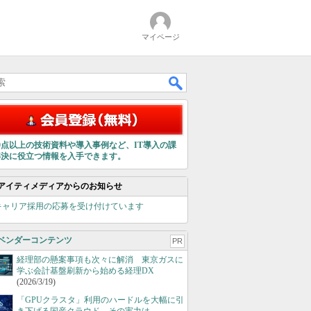
マイページ
00点以上の技術資料や導入事例など、IT導入の課
解決に役立つ情報を入手できます。
アイティメディアからのお知らせ
キャリア採用の応募を受け付けています
ベンダーコンテンツ
PR
経理部の懸案事項も次々に解消 東京ガスに
学ぶ会計基盤刷新から始める経理DX
(2026/3/19)
「GPUクラスタ」利用のハードルを大幅に引