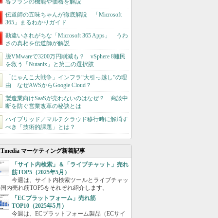
各プランの機能や価格を解説
伝道師の五味ちゃんが徹底解説 「Microsoft
365」まるわかりガイド
勘違いされがちな「Microsoft 365 Apps」 うわ
さの真相を伝道師が解説
脱VMwareで3200万円削減も？ vSphere 8難民
を救う「Nutanix」と第三の選択肢
「にゃんこ大戦争」インフラ“大引っ越し”の理
由 なぜAWSからGoogle Cloud？
製造業向けSaaSが売れないのはなぜ？ 商談中
断を防ぐ営業改革の秘訣とは
ハイブリッド／マルチクラウド移行時に解消す
べき「技術的課題」とは？
ITmedia マーケティング新着記事
「サイト内検索」＆「ライブチャット」売れ
筋TOP5（2025年5月）
今週は、サイト内検索ツールとライブチャッ
国内売れ筋TOP5をそれぞれ紹介します。
「ECプラットフォーム」売れ筋
TOP10（2025年5月）
今週は、ECプラットフォーム製品（ECサイ