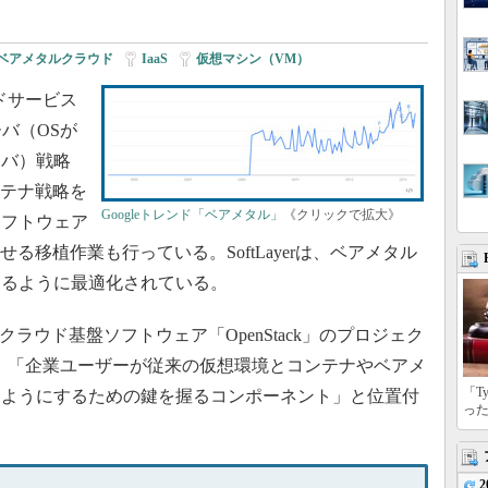
ベアメタルクラウド
|
IaaS
|
仮想マシン（VM）
ドサービス
サーバ（OSが
ーバ）戦略
ンテナ戦略を
Googleトレンド「ベアメタル」
《クリックで拡大》
ソフトウェア
応させる移植作業も行っている。SoftLayerは、ベアメタル
きるように最適化されている。
ラウド基盤ソフトウェア「OpenStack」のプロジェク
ckを、「企業ユーザーが従来の仮想環境とコンテナやベアメ
「T
るようにするための鍵を握るコンポーネント」と位置付
っ
2