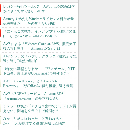
レガシー移行ツール6選 AWS、IBM製品は何
ができて何ができないのか
AzureをやめたらWindowsライセンス料金が60
億円増えた――その笑えない理由
「にゃんこ大戦争」インフラ“大引っ越し”の理
由 なぜAWSからGoogle Cloudに？
AWSによる「VMware Cloud on AWS」販売終了
後の救世主？ 「Amazon EVS」とは
AIインフラの「パブリッククラウド離れ」が急
速に進む“当然の理由”
10年先の基盤となるか――JFEスチール、NTT
ドコモ、富士通がOpenStackに期待すること
AWS「CloudEndure」と「Azure Site
Recovery」 2大DRaaSの似た機能、違う機能
AWSのRDBMSサービス「Amazon RDS」
「Aurora Serverless」の基本的な違い
チケットぴあが「アクセス集中でチケットが買
えない」問題をクラウドで解消か？
なぜ「SaaSは終わった」と言われるの
か？ ”人が操作する画面”が迎えた限界