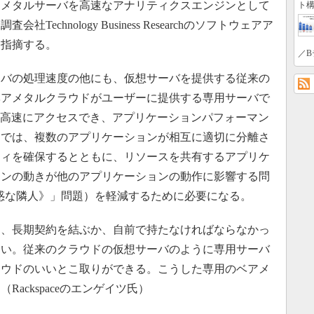
アメタルサーバを高速なアナリティクスエンジンとして
ト構
chnology Business Researchのソフトウェアア
は指摘する。
／B
バの処理速度の他にも、仮想サーバを提供する従来の
ベアメタルクラウドがユーザーに提供する専用サーバで
に高速にアクセスでき、アプリケーションパフォーマン
近では、複数のアプリケーションが相互に適切に分離さ
ティを確保するとともに、リソースを共有するアプリケ
ョンの動きが他のアプリケーションの動作に影響する問
or《迷惑な隣人》」問題）を軽減するために必要になる。
、長期契約を結ぶか、自前で持たなければならなかっ
ない。従来のクラウドの仮想サーバのように専用サーバ
ラウドのいいとこ取りができる。こうした専用のベアメ
ackspaceのエンゲイツ氏）