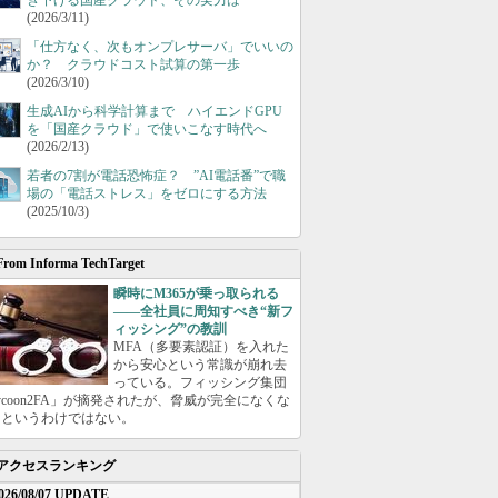
き下げる国産クラウド、その実力は
(2026/3/11)
「仕方なく、次もオンプレサーバ」でいいの
か？ クラウドコスト試算の第一歩
(2026/3/10)
生成AIから科学計算まで ハイエンドGPU
を「国産クラウド」で使いこなす時代へ
(2026/2/13)
若者の7割が電話恐怖症？ ”AI電話番”で職
場の「電話ストレス」をゼロにする方法
(2025/10/3)
From Informa TechTarget
瞬時にM365が乗っ取られる
――全社員に周知すべき“新フ
ィッシング”の教訓
MFA（多要素認証）を入れた
から安心という常識が崩れ去
っている。フィッシング集団
ycoon2FA」が摘発されたが、脅威が完全になくな
たというわけではない。
アクセスランキング
026/08/07 UPDATE