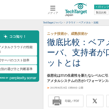
ITイン
製品比較
メディア
クラウド
エンタープライズ
ERP
仮想化
TechTargetジャパン
クラウド
ベアメタル
比較
データ分析
サーバ＆ストレージ
ニッチ技術か、成熟技術か
CX
スマートモバイル
ココ知り！
徹底比較：ベアメ
情報系システム
ネットワーク
アメタルクラウドの性能
ーバ、支持者が
システム運用管理
位
ットとは
想サーバのコスト効率
途別の選び方と判断基準
仮想化はITの生産性を新たなレベルに
アメタルシステムの方がパフォーマンス
≫
2015年06月24日 15時00分 公開
印刷／PDF