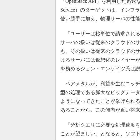
「OpenStack API」を利用した迅速なプ
Service）のターゲットは、イ
使い勝手に加え、物理サーバの性
「ユーザーは秒単位で請求される
サーバの扱いは従来のクラウドの
も、その扱いは従来のクラウドの
けるサーバには仮想化のレイヤーがない
を務めるジョン・エンゲイツ氏は
ベアメタルが、利益を生むニッチ
型の処理である膨大なビッグデー
ようになってきたことが挙げられる
あることから、この傾向が近い将
「分析クエリに必要な処理速度を考
ことが望ましい。となると、ソフト