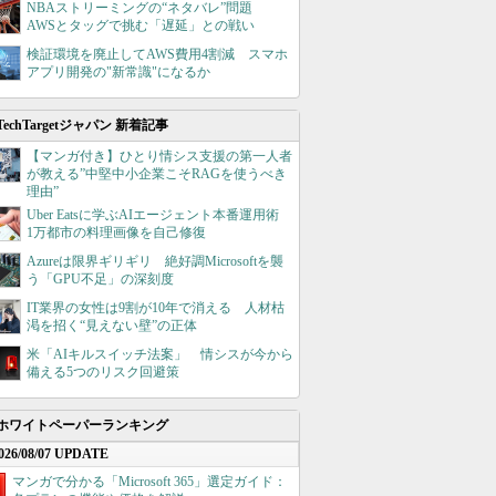
NBAストリーミングの“ネタバレ”問題
AWSとタッグで挑む「遅延」との戦い
検証環境を廃止してAWS費用4割減 スマホ
アプリ開発の"新常識"になるか
TechTargetジャパン 新着記事
【マンガ付き】ひとり情シス支援の第一人者
が教える”中堅中小企業こそRAGを使うべき
理由”
Uber Eatsに学ぶAIエージェント本番運用術
1万都市の料理画像を自己修復
Azureは限界ギリギリ 絶好調Microsoftを襲
う「GPU不足」の深刻度
IT業界の女性は9割が10年で消える 人材枯
渇を招く“見えない壁”の正体
米「AIキルスイッチ法案」 情シスが今から
備える5つのリスク回避策
ホワイトペーパーランキング
026/08/07 UPDATE
マンガで分かる「Microsoft 365」選定ガイド：