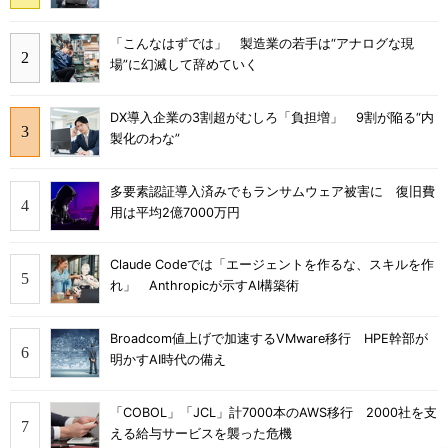
「こんなはずでは」 製造業の若手は“アナログな現
場”に幻滅して辞めていく
DX導入企業の3割超がむしろ「負担増」 9割が陥る“内
製化のわな”
多要素認証導入済みでもランサムウェア被害に 復旧費
用は平均2億7000万円
Claude Codeでは「エージェントを作るな、スキルを作
れ」 Anthropicが示すAI構築術
Broadcom値上げで加速するVMware移行 HPE幹部が
明かすAI時代の備え
「COBOL」「JCL」計7000本のAWS移行 2000社を支
える給与サービスを襲った危機