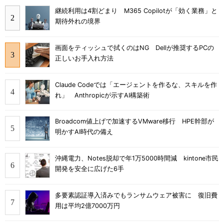
継続利用は4割どまり M365 Copilotが「効く業務」と
期待外れの境界
画面をティッシュで拭くのはNG Dellが推奨するPCの
正しいお手入れ方法
Claude Codeでは「エージェントを作るな、スキルを作
れ」 Anthropicが示すAI構築術
Broadcom値上げで加速するVMware移行 HPE幹部が
明かすAI時代の備え
沖縄電力、Notes脱却で年1万5000時間減 kintone市民
開発を安全に広げた6手
多要素認証導入済みでもランサムウェア被害に 復旧費
用は平均2億7000万円