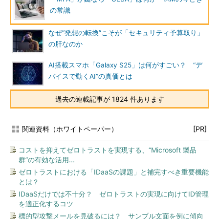
の常識
なぜ“発想の転換”こそが「セキュリティ予算取り」
の肝なのか
AI搭載スマホ「Galaxy S25」は何がすごい？ “デ
バイスで動くAI”の真価とは
過去の連載記事が 1824 件あります
関連資料（ホワイトペーパー）
[PR]
コストを抑えてゼロトラストを実現する、“Microsoft 製品
群”の有効な活用...
ゼロトラストにおける「IDaaSの課題」と補完すべき重要機能
とは？
IDaaSだけでは不十分？ ゼロトラストの実現に向けてID管理
を適正化するコツ
標的型攻撃メールを見破るには？ サンプル文面を例に傾向