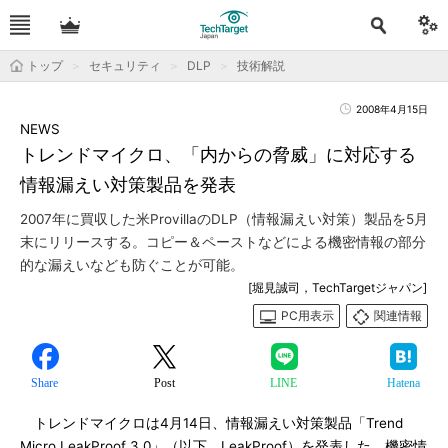
トップ
セキュリティ
DLP
技術解説
2008年4月15日
NEWS
トレンドマイクロ、「内からの脅威」に対応する
情報漏えい対策製品を発表
2007年に買収した米ProvillaのDLP（情報漏えい対策）製品を5月
末にリリースする。コピー＆ペーストなどによる機密情報の部分
的な漏えいなども防ぐことが可能。
[堀見誠司，TechTargetジャパン]
PC用表示
関連情報
Share
Post
LINE
Hatena
トレンドマイクロは4月14日、情報漏えい対策製品「Trend
Micro LeakProof 3.0」（以下、LeakProof）を発表した。機密情