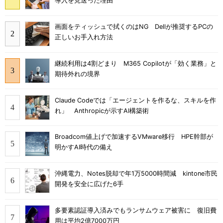
導入を見送った理由
画面をティッシュで拭くのはNG Dellが推奨するPCの
正しいお手入れ方法
継続利用は4割どまり M365 Copilotが「効く業務」と
期待外れの境界
Claude Codeでは「エージェントを作るな、スキルを作
れ」 Anthropicが示すAI構築術
Broadcom値上げで加速するVMware移行 HPE幹部が
明かすAI時代の備え
沖縄電力、Notes脱却で年1万5000時間減 kintone市民
開発を安全に広げた6手
多要素認証導入済みでもランサムウェア被害に 復旧費
用は平均2億7000万円