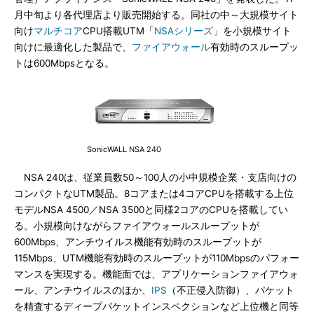
月中旬より各代理店より販売開始する。同社の中～大規模サイト
向け
マルチコア
CPU搭載UTM「
NSAシリーズ
」を小規模サイト
向けに最適化した製品で、
ファイアウォール
有効時のスループッ
トは600Mbpsとなる。
SonicWALL NSA 240
NSA 240は、従業員数50～100人の小中規模企業・支店向けの
コンパクトなUTM製品。8コアまたは4コアCPUを搭載する上位
モデルNSA 4500／NSA 3500と同様2コアのCPUを搭載してい
る。小規模向けながらファイアウォールスループットが
600Mbps、アンチウイルス機能有効時のスループットが
115Mbps、UTM機能有効時のスループットが110Mbpsのパフォー
マンスを実現する。機能面では、アプリケーションファイアウォ
ール、アンチウイルスのほか、
IPS
（不正侵入防御）、パケット
を精査するディープパケットインスペクションなど上位機と同等