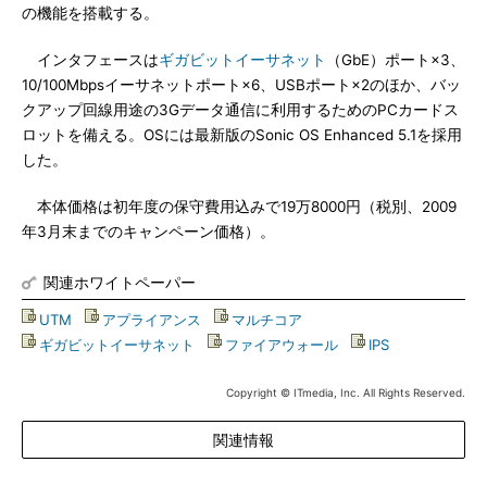
の機能を搭載する。
インタフェースは
ギガビットイーサネット
（GbE）ポート×3、
10/100Mbpsイーサネットポート×6、USBポート×2のほか、バッ
クアップ回線用途の3Gデータ通信に利用するためのPCカードス
ロットを備える。OSには最新版のSonic OS Enhanced 5.1を採用
した。
本体価格は初年度の保守費用込みで19万8000円（税別、2009
年3月末までのキャンペーン価格）。
関連ホワイトペーパー
UTM
|
アプライアンス
|
マルチコア
|
ギガビットイーサネット
|
ファイアウォール
|
IPS
Copyright © ITmedia, Inc. All Rights Reserved.
関連情報