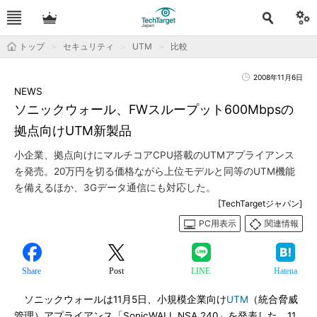
トップ
セキュリティ
UTM
比較
2008年11月6日
NEWS
ソニックウォール、FWスループット600Mbpsの
拠点向けUTM新製品
小企業、拠点向けにマルチコアCPU搭載のUTMアプライアンス
を発売。20万円を切る価格ながら上位モデルと同等のUTM機能
を備えるほか、3Gデータ通信にも対応した。
[TechTargetジャパン]
PC用表示
関連情報
Share
Post
LINE
Hatena
ソニックウォールは11月5日、小規模企業向け
UTM
（統合脅威
管理）アプライアンス「SonicWALL NSA 240」を発表した。11