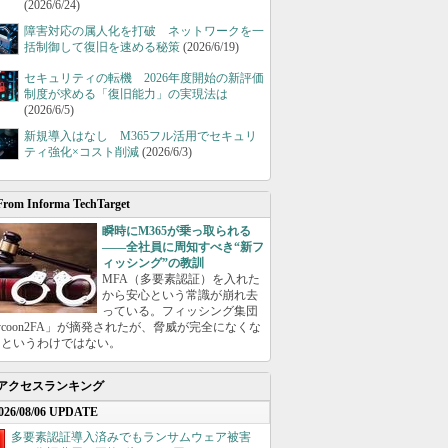
(2026/6/24)
障害対応の属人化を打破 ネットワークを一
括制御して復旧を速める秘策
(2026/6/19)
セキュリティの転機 2026年度開始の新評価
制度が求める「復旧能力」の実現法は
(2026/6/5)
新規導入はなし M365フル活用でセキュリ
ティ強化×コスト削減
(2026/6/3)
From Informa TechTarget
瞬時にM365が乗っ取られる
――全社員に周知すべき“新フ
ィッシング”の教訓
MFA（多要素認証）を入れた
から安心という常識が崩れ去
っている。フィッシング集団
ycoon2FA」が摘発されたが、脅威が完全になくな
たというわけではない。
アクセスランキング
026/08/06 UPDATE
多要素認証導入済みでもランサムウェア被害