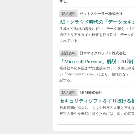
する。
製品資料
ゼットスケーラー株式会社
AI・クラウド時代の「データセ
生成AIやSaaSの普及に伴い、データ漏え
通信のリアルタイム検査を行うDLP、データ
されている。
製品資料
日本マイクロソフト株式会社
「Microsoft Purview」
業務効率化を阻まずに生成AIのデータ流出や過剰
い「Microsoft Purview」により、
説する。
製品資料
LRM株式会社
セキュリティソフトをすり抜ける
対象範囲が拡大し、もはや対岸の火事と言え
被害の発生を未然に防ぐためには、個々の従