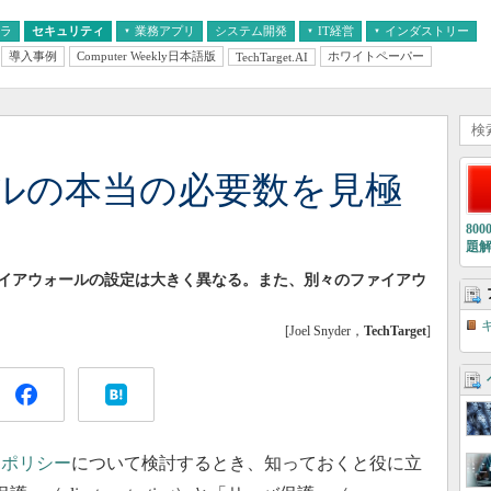
フラ
セキュリティ
業務アプリ
システム開発
IT経営
インダストリー
導入事例
Computer Weekly日本語版
ホワイトペーパー
TechTarget.AI
AI
経営とIT
医療IT
中堅・中小企業とIT
教育IT
ルの本当の必要数を見極
80
題
イアウォールの設定は大きく異なる。また、別々のファイアウ
[Joel Snyder，
TechTarget
]
ィポリシー
について検討するとき、知っておくと役に立