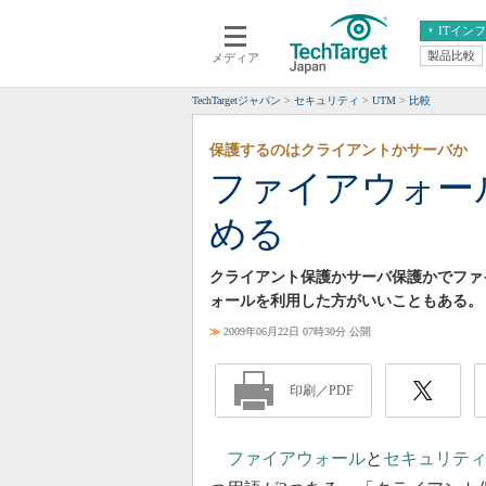
ITイン
製品比較
メディア
クラウド
エンタープライズ
ERP
仮想化
TechTargetジャパン
セキュリティ
UTM
比較
データ分析
サーバ＆ストレージ
保護するのはクライアントかサーバか
CX
スマートモバイル
ファイアウォー
情報系システム
ネットワーク
める
システム運用管理
クライアント保護かサーバ保護かでファ
ォールを利用した方がいいこともある。
≫
2009年06月22日 07時30分 公開
印刷／PDF
ファイアウォール
と
セキュリテ