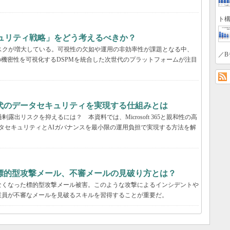
ト構
キュリティ戦略」をどう考えるべきか？
いリスクが増大している。可視性の欠如や運用の非効率性が課題となる中、
／B
の機密性を可視化するDSPMを統合した次世代のプラットフォームが注目
解説：AI時代のデータセキュリティを実現する仕組みとは
露出リスクを抑えるには？ 本資料では、Microsoft 365と親和性の高
包括的なデータセキュリティとAIガバナンスを最小限の運用負担で実現する方法を解
標的型攻撃メール、不審メールの見破り方とは？
なくなった標的型攻撃メール被害。このような攻撃によるインシデントや
業員が不審なメールを見破るスキルを習得することが重要だ。