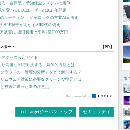
レポート
【PR】
Nリモートアクセス設定ガイド
より高度なAIで対抗する」具体的方法とは...
チクラウドの「管理の分断」をどう解消する？
ンサムウェア対策に必要なクリーンな復元とは
」と被害に遭った際の注意点
Recommended by
TechTargetジャパン トップ
セキュリティ