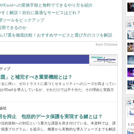
dやExcelへの変換手順と無料でできるやり方を紹介
りやすく解説！自社に最適なサービスはどれ？
管理ツールをピックアップ
で活用できるのか
テム17選を徹底比較！おすすめサービスと選び方のコツを解説
ティブ
の課題」と補完すべき重要機能とは？
なるに伴い、ゼロトラストに基づくセキュリティへのニーズが高まってい
がIDaaSを導入しているが、それだけでは不十分だ。その理由と実践方
会社
用を抑止 包括的データ保護を実現する鍵とは？
や法的規制への対応という重大な課題を突き付けている。本資料では、課
トの
タ保護プログラム」を提示し、概要から実務的な導入フェーズまでを解説