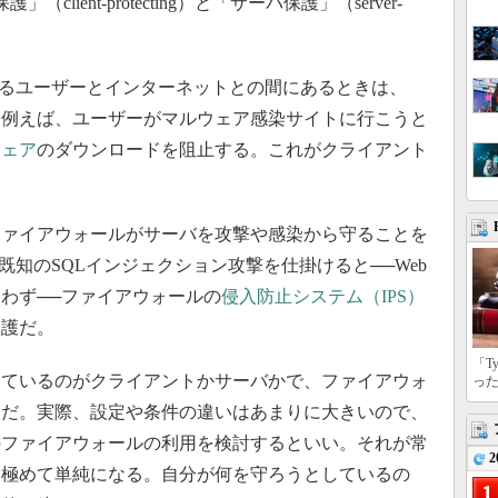
ient-protecting）と「サーバ保護」（server-
るユーザーとインターネットとの間にあるときは、
。例えば、ユーザーがマルウェア感染サイトに行こうと
ウェア
のダウンロードを阻止する。これがクライアント
ァイアウォールがサーバを攻撃や感染から守ることを
既知のSQLインジェクション攻撃を仕掛けると──Web
わず──ファイアウォールの
侵入防止システム（IPS）
保護だ。
「T
ているのがクライアントかサーバかで、ファイアウォ
っ
らだ。実際、設定や条件の違いはあまりに大きいので、
のファイアウォールの利用を検討するといい。それが常
2
は極めて単純になる。自分が何を守ろうとしているの