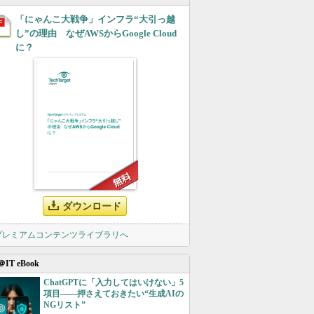
「にゃんこ大戦争」インフラ“大引っ越
し”の理由 なぜAWSからGoogle Cloud
に？
ダウンロード
 プレミアムコンテンツライブラリへ
＠IT eBook
ChatGPTに「入力してはいけない」5
項目――押さえておきたい“生成AIの
NGリスト”