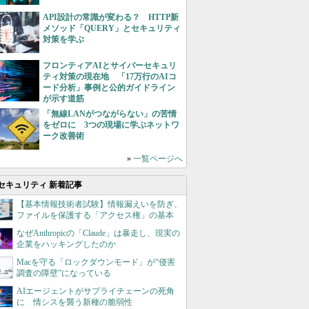
API設計の常識が変わる？ HTTP新
メソッド「QUERY」とセキュリティ
対策を学ぶ
フロンティアAIとサイバーセキュリ
ティ対策の現在地 「17万行のAIコ
ード分析」事例と公的ガイドライン
が示す道筋
「無線LANがつながらない」の苦情
をゼロに 3つの現場に学ぶネットワ
ーク改善術
»
一覧ページへ
セキュリティ 新着記事
【基本情報技術者試験】情報漏えいを防ぎ、
ファイルを保護する「アクセス権」の基本
なぜAnthropicの「Claude」は暴走し、現実の
企業をハッキングしたのか
Macを守る「ロックダウンモード」が“侵害
調査の障壁”になっている
AIエージェントがサプライチェーンの死角
に 情シスを襲う新種の脆弱性