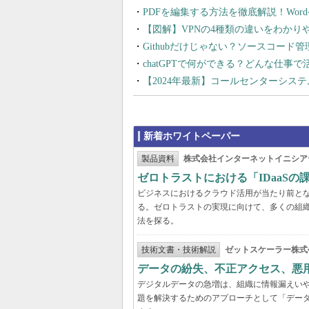
PDFを編集する方法を徹底解説！Wor
【図解】VPNの4種類の違いをわか
Githubだけじゃない？ソースコード
chatGPTで何ができる？どんな仕事
【2024年最新】コールセンターシス
新着ホワイトペーパー
製品資料
株式会社インターネットイニシア
ゼロトラストにおける「IDaaS
ビジネスにおけるクラウド活用が当たり前と
る。ゼロトラストの実現に向けて、多くの組織
法を探る。
技術文書・技術解説
ゼットスケーラー株式
データの紛失、不正アクセス、悪
デジタルデータの急増は、組織に情報漏えい
題を解決するためのアプローチとして「デー