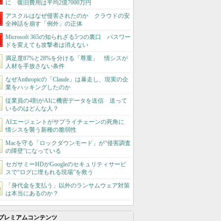
に 復旧費用は平均2億7000万円
アスクルはなぜ侵害されたのか クラウドの安
全神話を崩す「例外」の正体
Microsoft 365の知られざる5つの裏口 パスワー
ドを変えても攻撃者は消えない
満足度87%と28%を分ける「尊重」 情シスが
人材を手放さない条件
なぜAnthropicの「Claude」は暴走し、現実の企
業をハッキングしたのか
従業員の4割がAIに機密データを送信 送って
いるのはどんな人？
AIエージェントがサプライチェーンの死角に
情シスを襲う新種の脆弱性
Macを守る「ロックダウンモード」が“侵害調査
の障壁”になっている
セガサミーHDがGoogleのセキュリティサービ
スで“ログに埋もれる現場”を救う
「身代金を支払う」以外のランサムウェア対策
は本当にあるのか？
プレミアムコンテンツ