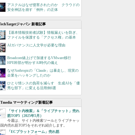
アスクルはなぜ侵害されたのか クラウドの
安全神話を崩す「例外」の正体
TechTargetジャパン 新着記事
【基本情報技術者試験】情報漏えいを防ぎ、
ファイルを保護する「アクセス権」の基本
AIガバナンスに人文学が必要な理由
Broadcom値上げで加速するVMware移行
HPE幹部が明かすAI時代の備え
なぜAnthropicの「Claude」は暴走し、現実の
企業をハッキングしたのか
ひとり情シスの負荷を減らす 生成AIを「優
秀な部下」に変える活用例6選
ITmedia マーケティング新着記事
「サイト内検索」＆「ライブチャット」売れ
筋TOP5（2025年5月）
今週は、サイト内検索ツールとライブチャッ
国内売れ筋TOP5をそれぞれ紹介します。
「ECプラットフォーム」売れ筋