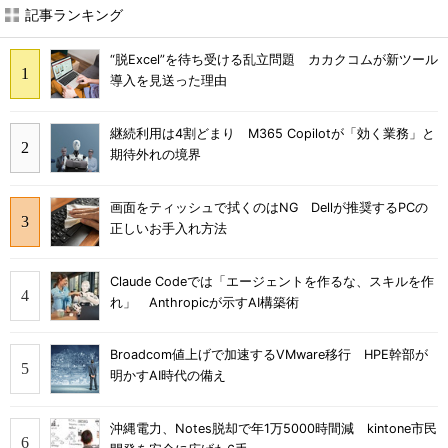
記事ランキング
“脱Excel”を待ち受ける乱立問題 カカクコムが新ツール
導入を見送った理由
継続利用は4割どまり M365 Copilotが「効く業務」と
期待外れの境界
画面をティッシュで拭くのはNG Dellが推奨するPCの
正しいお手入れ方法
Claude Codeでは「エージェントを作るな、スキルを作
れ」 Anthropicが示すAI構築術
Broadcom値上げで加速するVMware移行 HPE幹部が
明かすAI時代の備え
沖縄電力、Notes脱却で年1万5000時間減 kintone市民