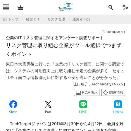
トップ
経営とIT
リスク管理
運用＆Tips
2011年6月7日
企業のITリスク管理に関するアンケート調査リポート
リスク管理に取り組む企業がツール選択でつまず
くポイント
東日本大震災後に行った「企業のITリスク管理」に関する調査で
は、システムの可用性向上に取り組む予定の企業が多く、セキュ
リティ面では情報漏えいに対する不安が高いことが分かった。
[上口翔子，TechTargetジャパン]
PC用表示
関連情報
Share
Post
LINE
Hatena
TechTargetジャパンは2011年3月30日から4月12日、会員を対
象に「企業のITリスク管理」に関するアンケート調査を実施し