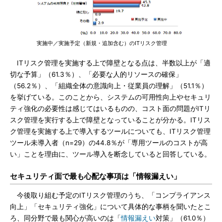
実施中／実施予定（新規・追加含む）のITリスク管理
ITリスク管理を実施する上で障壁となる点は、半数以上が「適
切な予算」（61.3％）、「必要な人的リソースの確保」
（56.2％）、「組織全体の意識向上・従業員の理解」（51.1％）
を挙げている。このことから、システムの可用性向上やセキュリ
ティ強化の必要性は感じてはいるものの、コスト面の問題がITリ
スク管理を実行する上で障壁となっていることが分かる。ITリス
ク管理を実施する上で導入するツールについても、ITリスク管理
ツール未導入者（n=29）の44.8％が「専用ツールのコストが高
い」ことを理由に、ツール導入を断念していると回答している。
セキュリティ面で最も心配な事項は「情報漏えい」
今後取り組む予定のITリスク管理のうち、「コンプライアンス
向上」「セキュリティ強化」について具体的な事柄を聞いたとこ
ろ、同分野で最も関心が高いのは「
情報漏えい
対策」（61.0％）