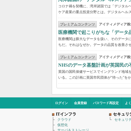
コロナ禍を契機に、湾岸諸国では「デジタル
ケア産業の重点投資分野とは。デジタルヘルス
プレミアムコンテンツ
アイティメディア株
医療機関で起こりがちな「データ
医療機関は膨大なデータを扱い、そのデータ
ちだ。それはなぜか。データの品質を改善さ
プレミアムコンテンツ
アイティメディア株
NHSのデータ基盤計画が英国民の
英国の国民保健サービスでイングランド地域を管
いる。この計画に英国市民団体が“待った”を
ログイン
会員登録
パスワード再設定
よ
ITインフラ
セキュリ
クラウド
セキュリ
仮想化
サーバ＆ストレージ