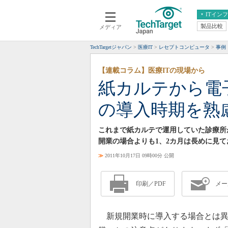
ITイン
製品比較
メディア
クラウド
エンタープライズ
ERP
仮想化
TechTargetジャパン
医療IT
レセプトコンピュータ
事例
データ分析
サーバ＆ストレージ
【連載コラム】医療ITの現場から
CX
スマートモバイル
紙カルテから電
情報系システム
ネットワーク
の導入時期を熟
システム運用管理
これまで紙カルテで運用していた診療所
開業の場合よりも1、2カ月は長めに見
≫
2011年10月17日 09時00分 公開
印刷／PDF
メー
新規開業時に導入する場合とは異