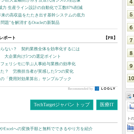
レポート
【PR】
減らない？ 契約業務全体を効率化するには
 大企業向け5つの選定ポイント
 フェリシモに学ぶ人事給与業務の効率化
た？ 労務担当者が実感した5つの変化
入の「費用対効果算出」サンプルブック
Recommended by
TechTargetジャパン トップ
医療IT
トの
dやExcelへの変換手順と無料でできるやり方を紹介