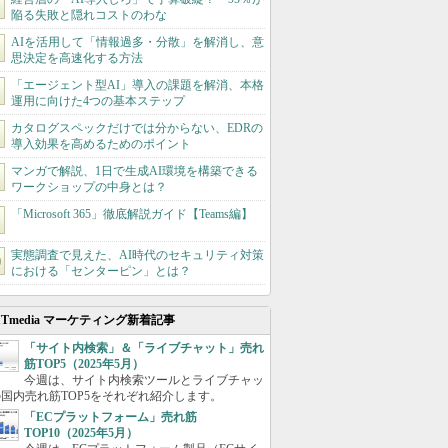
陥る失敗と隠れコストのわな
AIを活用して「情報過多・分散」を解消し、意
思決定を高速化する方法
「エージェント型AI」導入の課題を解消、本格
運用に向けた4つの基本ステップ
カタログスペックだけでは分からない、EDRの
導入効果を高めるためのポイント
マンガで解説、1日で生成AI環境を構築できる
ワークショップの中身とは？
「Microsoft 365」徹底解説ガイド【Teams編】
実態調査で見えた、AI時代のセキュリティ対策
における「センターピン」とは？
ITmedia マーケティング新着記事
「サイト内検索」＆「ライブチャット」売れ
筋TOP5（2025年5月）
今週は、サイト内検索ツールとライブチャッ
国内売れ筋TOP5をそれぞれ紹介します。
「ECプラットフォーム」売れ筋
TOP10（2025年5月）