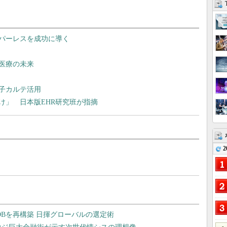
パーレスを成功に導く
医療の未来
子カルテ活用
け」 日本版EHR研究班が指摘
2