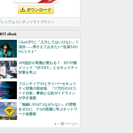
ダウンロード
 プレミアムコンテンツライブラリへ
＠IT eBook
ChatGPTに「入力してはいけない」5
項目――押さえておきたい“生成AIの
NGリスト”
API設計の常識が変わる？ HTTP新
メソッド「QUERY」とセキュリティ
対策を学ぶ
フロンティアAIとサイバーセキュリ
ティ対策の現在地 「17万行のAIコ
ード分析」事例と公的ガイドライン
が示す道筋
「無線LANがつながらない」の苦情
をゼロに 3つの現場に学ぶネットワ
ーク改善術
»
一覧ページへ