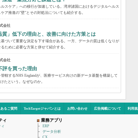
ヘルスケア」への移行が加速している。湾岸諸国におけるデジタルヘルス
ケア推進の”壁”とその対処法についても紹介する。
式会社
品質」低下の理由と、改善に向けた方策とは
に基づいて重要な決定を下す場合がある。一方、データの質は低くなりが
せるために必要な方策と併せて紹介する。
式会社
不評を買った理由
轄するNHS Englandが、医療サービス向けの新データ基盤を構築して
かけたという。なぜなのか。
くあるご質問
TechTargetジャパンとは
お問い合わせ
広告掲載について
利用規
ティ
業務アプリ
ティ
ERP
データ分析
CX