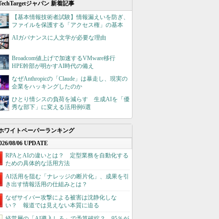
TechTargetジャパン 新着記事
【基本情報技術者試験】情報漏えいを防ぎ、
ファイルを保護する「アクセス権」の基本
AIガバナンスに人文学が必要な理由
Broadcom値上げで加速するVMware移行
HPE幹部が明かすAI時代の備え
なぜAnthropicの「Claude」は暴走し、現実の
企業をハッキングしたのか
ひとり情シスの負荷を減らす 生成AIを「優
秀な部下」に変える活用例6選
ホワイトペーパーランキング
026/08/06 UPDATE
RPAとAIの違いとは？ 定型業務を自動化する
ための具体的な活用方法
AI活用を阻む「ナレッジの断片化」、成果を引
き出す情報活用の仕組みとは？
なぜサイバー攻撃による被害は沈静化しな
い？ 報道では見えない本質に迫る
経営層の「AI導入しろ」で予算破綻？ 95％が