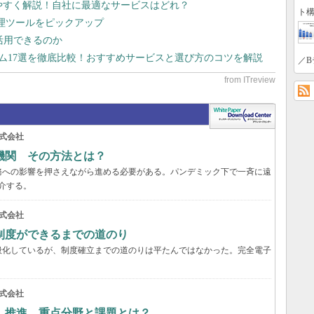
りやすく解説！自社に最適なサービスはどれ？
ト構
管理ツールをピックアップ
で活用できるのか
テム17選を徹底比較！おすすめサービスと選び方のコツを解説
／B
式会社
機関 その方法とは？
務への影響を押さえながら進める必要がある。パンデミック下で一斉に遠
介する。
式会社
制度ができるまでの道のり
般化しているが、制度確立までの道のりは平たんではなかった。完全電子
式会社
」推進 重点分野と課題とは？