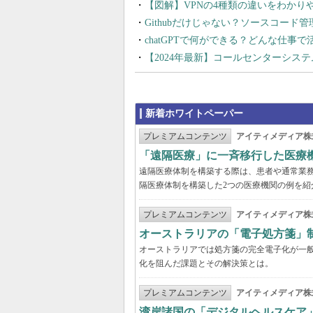
【図解】VPNの4種類の違いをわか
Githubだけじゃない？ソースコード
chatGPTで何ができる？どんな仕事
【2024年最新】コールセンターシス
新着ホワイトペーパー
プレミアムコンテンツ
アイティメディア株
「遠隔医療」に一斉移行した医療
遠隔医療体制を構築する際は、患者や通常業
隔医療体制を構築した2つの医療機関の例を紹
プレミアムコンテンツ
アイティメディア株
オーストラリアの「電子処方箋」
オーストラリアでは処方箋の完全電子化が一
化を阻んだ課題とその解決策とは。
プレミアムコンテンツ
アイティメディア株
湾岸諸国の「デジタルヘルスケア