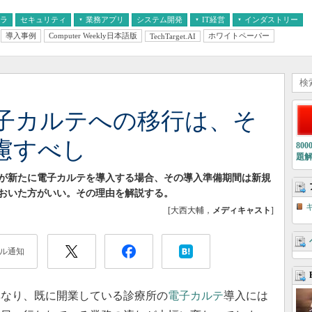
フラ
セキュリティ
業務アプリ
システム開発
IT経営
インダストリー
導入事例
Computer Weekly日本語版
ホワイトペーパー
TechTarget.AI
AI
経営とIT
医療IT
中堅・中小企業とIT
教育IT
子カルテへの移行は、そ
慮すべし
80
題
が新たに電子カルテを導入する場合、その導入準備期間は新規
ておいた方がいい。その理由を解説する。
[大西大輔，
メディキャスト
]
ル通知
なり、既に開業している診療所の
電子カルテ
導入には