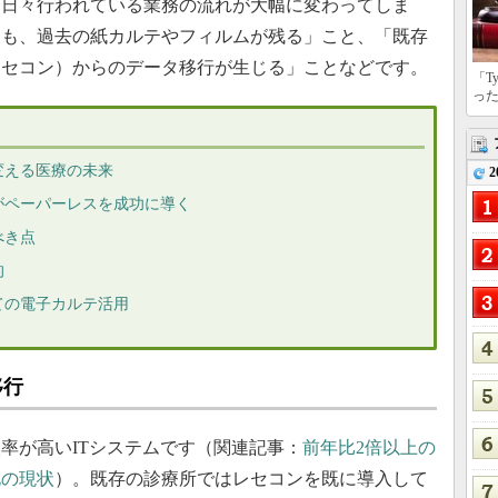
「日々行われている業務の流れが大幅に変わってしま
ても、過去の紙カルテやフィルムが残る」こと、「既存
レセコン）からのデータ移行が生じる」ことなどです。
「T
っ
変える医療の未来
2
がペーパーレスを成功に導く
べき点
的
ての電子カルテ活用
移行
率が高いITシステムです（関連記事：
前年比2倍以上の
化の現状
）。既存の診療所ではレセコンを既に導入して