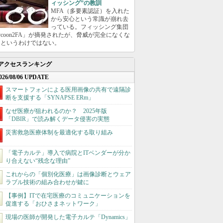
ィッシング”の教訓
MFA（多要素認証）を入れた
から安心という常識が崩れ去
っている。フィッシング集団
ycoon2FA」が摘発されたが、脅威が完全になくな
たというわけではない。
アクセスランキング
026/08/06 UPDATE
スマートフォンによる医用画像の共有で遠隔診
断を支援する「SYNAPSE ERm」
なぜ医療が狙われるのか？ 2025年版
「DBIR」で読み解くデータ侵害の実態
災害救急医療体制を最適化する取り組み
「電子カルテ」導入で病院とITベンダーが分か
り合えない“残念な理由”
これからの「個別化医療」は画像診断とウェア
ラブル技術の組み合わせが鍵に
【事例】ITで在宅医療のコミュニケーションを
促進する「おひさまネットワーク」
現場の医師が開発した電子カルテ「Dynamics」