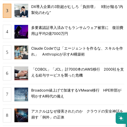
DX導入企業の3割超がむしろ「負担増」 9割が陥る“内
製化のわな”
多要素認証導入済みでもランサムウェア被害に 復旧費
用は平均2億7000万円
Claude Codeでは「エージェントを作るな、スキルを作
れ」 Anthropicが示すAI構築術
「COBOL」「JCL」計7000本のAWS移行 2000社を支
える給与サービスを襲った危機
Broadcom値上げで加速するVMware移行 HPE幹部が
明かすAI時代の備え
アスクルはなぜ侵害されたのか クラウドの安全神話を
崩す「例外」の正体