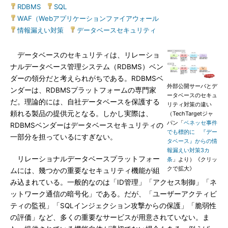
RDBMS
|
SQL
|
WAF（Webアプリケーションファイアウォール
|
情報漏えい対策
|
データベースセキュリティ
データベースのセキュリティは、リレーショ
ナルデータベース管理システム（RDBMS）ベン
ダーの領分だと考えられがちである。RDBMSベ
外部公開サーバとデ
ンダーは、RDBMSプラットフォームの専門家
ータベースのセキュ
だ。理論的には、自社データベースを保護する
リティ対策の違い
頼れる製品の提供元となる。しかし実際は、
（TechTargetジャ
パン「
ベネッセ事件
RDBMSベンダーはデータベースセキュリティの
でも標的に 『デー
一部分を担っているにすぎない。
タベース』からの情
報漏えい対策3カ
リレーショナルデータベースプラットフォー
条
」より）《クリッ
クで拡大》
ムには、幾つかの重要なセキュリティ機能が組
み込まれている。一般的なのは「ID管理」「アクセス制御」「ネ
ットワーク通信の暗号化」である。だが、「ユーザーアクティビ
ティの監視」「SQLインジェクション攻撃からの保護」「脆弱性
の評価」など、多くの重要なサービスが用意されていない。ま