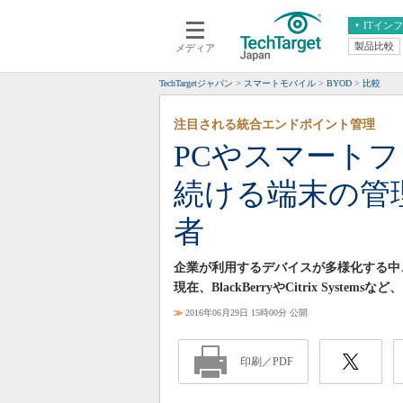
ITイン
製品比較
メディア
クラウド
エンタープライズ
ERP
仮想化
TechTargetジャパン
スマートモバイル
BYOD
比較
データ分析
サーバ＆ストレージ
注目される統合エンドポイント管理
CX
スマートモバイル
PCやスマート
情報系システム
ネットワーク
続ける端末の管
システム運用管理
者
企業が利用するデバイスが多様化する中
現在、BlackBerryやCitrix Sys
≫
2016年06月29日 15時00分 公開
印刷／PDF