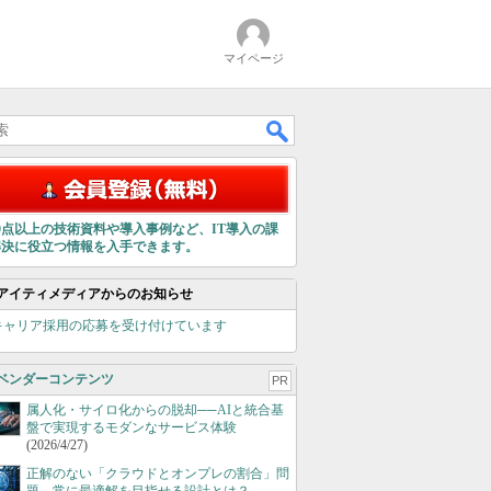
マイページ
00点以上の技術資料や導入事例など、IT導入の課
解決に役立つ情報を入手できます。
アイティメディアからのお知らせ
キャリア採用の応募を受け付けています
ベンダーコンテンツ
PR
属人化・サイロ化からの脱却──AIと統合基
盤で実現するモダンなサービス体験
(2026/4/27)
正解のない「クラウドとオンプレの割合」問