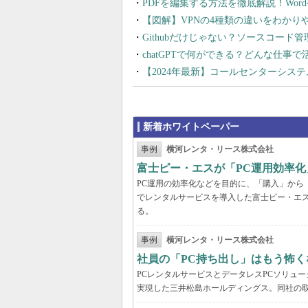
PDFを編集する方法を徹底解説！Wor
【図解】VPNの4種類の違いをわか
Githubだけじゃない？ソースコード
chatGPTで何ができる？どんな仕事
【2024年最新】コールセンターシス
新着ホワイトペーパー
事例
横河レンタ・リース株式会社
富士ピー・エスが「PC運用効率化
PC運用の効率化などを目的に、「購入」から
でレンタルサービスを導入した富士ピー・エス
る。
事例
横河レンタ・リース株式会社
社員の「PC持ち出し」はもう怖く
PCレンタルサービスとデータレスPCソリュ
実現した三井松島ホールディングス。同社の取