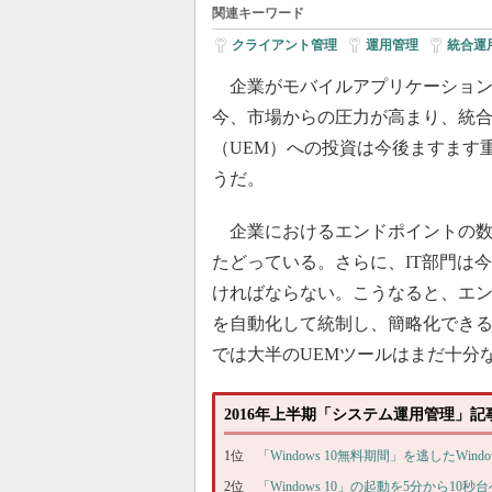
関連キーワード
クライアント管理
|
運用管理
|
統合運
企業がモバイルアプリケーション
今、市場からの圧力が高まり、統
（UEM）への投資は今後ますます
うだ。
企業におけるエンドポイントの数
たどっている。さらに、IT部門は
ければならない。こうなると、エ
を自動化して統制し、簡略化でき
では大半のUEMツールはまだ十分
2016年上半期「システム運用管理」記事ラ
1位
「Windows 10無料期間」を逃したWi
2位
「Windows 10」の起動を5分から10