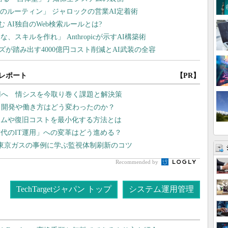
レポート
【PR】
運用へ 情シスを今取り巻く課題と解決策
プリ開発や働き方はどう変わったのか？
イムや復旧コストを最小化する方法とは
代のIT運用」への変革はどう進める？
東京ガスの事例に学ぶ監視体制刷新のコツ
Recommended by
TechTargetジャパン トップ
システム運用管理