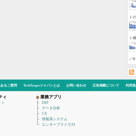
トの
ト構
／B
くあるご質問
TechTargetジャパンとは
お問い合わせ
広告掲載について
利用規
ティ
業務アプリ
ティ
ERP
データ分析
CX
情報系システム
エンタープライズAI