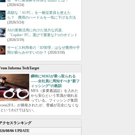
題 常に最適解を目指せる設計とは？
(2026/4/24)
高額な「AI PC」を一般従業員も使えた
ら？ 費用のハードルを一気に下げる方法
(2026/3/24)
AIの業務活用に向けた強力な武器、
「Copilot+ PC」選びで重要な3つのポイント
(2026/3/19)
サービス利用者の「ID管理」はなぜ費用や手
間が膨らみやすいのか？
(2026/3/18)
From Informa TechTarget
瞬時にM365が乗っ取られる
――全社員に周知すべき“新フ
ィッシング”の教訓
MFA（多要素認証）を入れた
から安心という常識が崩れ去
っている。フィッシング集団
ycoon2FA」が摘発されたが、脅威が完全になくな
たというわけではない。
アクセスランキング
026/08/06 UPDATE