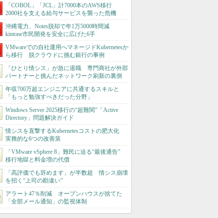
「COBOL」「JCL」計7000本のAWS移行
2000社を支える給与サービスを襲った危機
沖縄電力、Notes脱却で年1万5000時間減
kintone市民開発を安全に広げた6手
VMwareでの自社運用へマネージドKubernetesか
ら移行 脱クラウドに挑む銀行の事例
「ひとり情シス」が急に退職 専門商社が外部
パートナーと挑んだネットワーク刷新の裏側
年収700万超エンジニアに共通するスキルと
「もっと勉強すべきだった分野」
Windows Server 2025移行の“超難関”「Active
Directory」問題解決ガイド
情シスを直撃するKubernetesコストの肥大化
実務的な6つの改善策
「VMware vSphere 8」難民に迫る“最後通告”
移行地獄と料金増の代償
「高評価でも辞めます」が半数超 情シス崩壊
を招く“上司の勘違い”
アラート47％削減 オープンハウスが捨てた
「全部メール通知」の監視体制