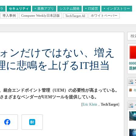
フラ
セキュリティ
業務アプリ
システム開発
IT経営
インダストリー
導入事例
Computer Weekly日本語版
ホワイトペーパー
TechTarget.AI
AI
経営とIT
医療IT
中堅・中小企業とIT
教育IT
フォンだけではない、増え
理に悲鳴を上げるIT担当
80
題
、統合エンドポイント管理（UEM）の必要性が高まっている。
temsなど、さまざまなベンダーがUEMツールを提供している。
[
Eric Klein
，
TechTarget
]