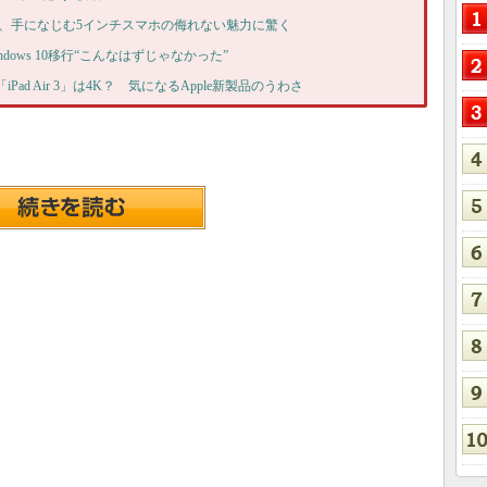
リーズ、手になじむ5インチスマホの侮れない魅力に驚く
ndows 10移行“こんなはずじゃなかった”
Pad Air 3」は4K？ 気になるApple新製品のうわさ