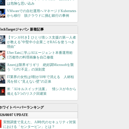
は危険な思い込み
VMwareでの自社運用へマネージドKubernetes
から移行 脱クラウドに挑む銀行の事例
TechTargetジャパン 新着記事
【マンガ付き】ひとり情シス支援の第一人者
が教える”中堅中小企業こそRAGを使うべき
理由”
Uber Eatsに学ぶAIエージェント本番運用術
1万都市の料理画像を自己修復
Azureは限界ギリギリ 絶好調Microsoftを襲
う「GPU不足」の深刻度
IT業界の女性は9割が10年で消える 人材枯
渇を招く“見えない壁”の正体
米「AIキルスイッチ法案」 情シスが今から
備える5つのリスク回避策
ホワイトペーパーランキング
026/08/07 UPDATE
実態調査で見えた、AI時代のセキュリティ対策
における「センターピン」とは？