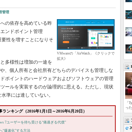
用管理
への依存を高めている昨
合エンドポイント管理
重要性を増すことになりそ
VMwareの「AirWatch」《クリックで
拡大》
と多様性は増加の一途を
今や、個人所有と会社所有どちらのデバイスも管理しな
ンドポイントのハードウェアおよびソフトウェアの管理
るツールを実装するのが論理的に思える。ただし、現状
な水準には達していない。
「T
っ
ンキング（2016年1月1日～2016年6月20日）
ndows 7ユーザーを待ち受ける“痛過ぎる代償”
2
秒台へ“爆速化”する方法