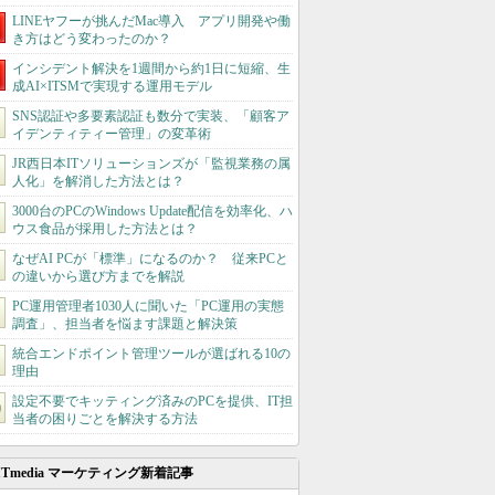
LINEヤフーが挑んだMac導入 アプリ開発や働
き方はどう変わったのか？
インシデント解決を1週間から約1日に短縮、生
成AI×ITSMで実現する運用モデル
SNS認証や多要素認証も数分で実装、「顧客ア
イデンティティー管理」の変革術
JR西日本ITソリューションズが「監視業務の属
人化」を解消した方法とは？
3000台のPCのWindows Update配信を効率化、ハ
ウス食品が採用した方法とは？
なぜAI PCが「標準」になるのか？ 従来PCと
の違いから選び方までを解説
PC運用管理者1030人に聞いた「PC運用の実態
調査」、担当者を悩ます課題と解決策
統合エンドポイント管理ツールが選ばれる10の
理由
設定不要でキッティング済みのPCを提供、IT担
当者の困りごとを解決する方法
ITmedia マーケティング新着記事