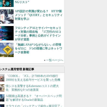
NGリスト”
API設計の常識が変わる？ HTTP新
メソッド「QUERY」とセキュリティ
対策を学ぶ
フロンティアAIとサイバーセキュリ
ティ対策の現在地 「17万行のAIコ
ード分析」事例と公的ガイドライン
が示す道筋
「無線LANがつながらない」の苦情
をゼロに 3つの現場に学ぶネットワ
ーク改善術
»
一覧ページへ
システム運用管理 新着記事
「COBOL」「JCL」計7000本のAWS移行
2000社を支える給与サービスを襲った危機
情シスを直撃するKubernetesコストの肥大
化 実務的な6つの改善策
AI開発は高過ぎる？ “オーバースペック問
題”を解消するOracleの新製品
クラウドの「バックアップ成功＝復旧完了」