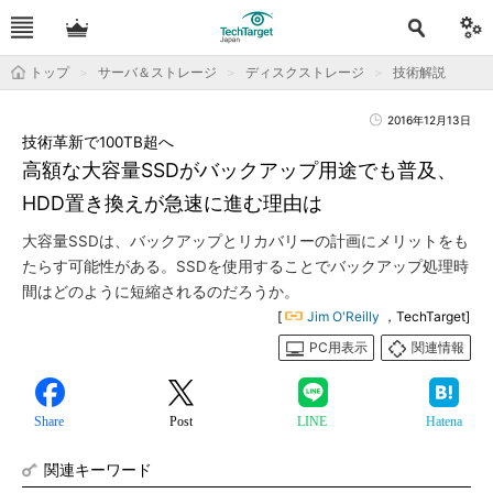
トップ
サーバ＆ストレージ
ディスクストレージ
技術解説
2016年12月13日
技術革新で100TB超へ
高額な大容量SSDがバックアップ用途でも普及、
HDD置き換えが急速に進む理由は
大容量SSDは、バックアップとリカバリーの計画にメリットをも
たらす可能性がある。SSDを使用することでバックアップ処理時
間はどのように短縮されるのだろうか。
[
Jim O'Reilly
，TechTarget]
PC用表示
関連情報
Share
Post
LINE
Hatena
関連キーワード