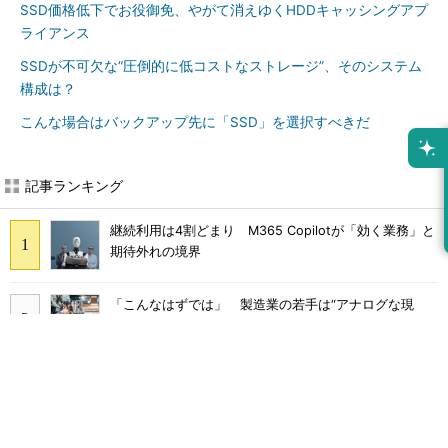
SSD価格低下でお役御免、やがて消えゆくHDDキャッシングアプ
ライアンス
SSDが不可欠な“圧倒的に低コストなストレージ”、そのシステム
構成は？
こんな場合はバックアップ先に「SSD」を選択すべきだ
記事ランキング
継続利用は4割どまり M365 Copilotが「効く業務」と
期待外れの境界
「こんなはずでは」 製造業の若手は“アナログな現
場”に幻滅して辞めていく
DX導入企業の3割超がむしろ「負担増」 9割が陥る“内
製化のわな”