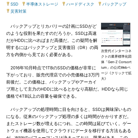
SSD
|
半導体ストレージ
|
ハードディスク
|
バックアップ
|
災害対策
バックアップとリカバリーの計画にSSDがど
のような役割を果たすのだろうか。SSDは高速
だがHDDに比べればまだ高価だ。この疑問を解
明するにはバックアップと災害復旧（DR）の両
次世代インターコネ
方を内側から見ておく必要がある。
クトの業界標準化団
体「Gen-Z Consort
2016年10月時点で1TBのSSDの価格が非常に
ium」の公式Webペ
ージ《クリックで拡
下がっており、販売代理店での小売価格は3万円
大》
前後だ。この価格は、バックアップやアーカイ
ブ用として主力のHDDに比べるとかなり高額だ。HDDなら同じ
価格で4TB以上の容量を確保できる。
バックアップの処理時間に目を向けると、SSDは興味深いもの
になる。従来のバックアップ処理の多くは時間がかかりすぎだ。
またストレージ数が増えるにつれ、この時間は延びていく。ゲー
トウェイ機器を使用してクラウドにデータを移行する方法もある
が、WANのパフォーマンスは決まっており、限界がある。この