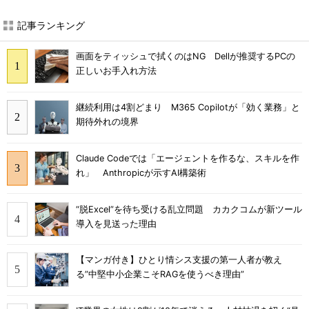
記事ランキング
画面をティッシュで拭くのはNG Dellが推奨するPCの
正しいお手入れ方法
継続利用は4割どまり M365 Copilotが「効く業務」と
期待外れの境界
Claude Codeでは「エージェントを作るな、スキルを作
れ」 Anthropicが示すAI構築術
“脱Excel”を待ち受ける乱立問題 カカクコムが新ツール
導入を見送った理由
【マンガ付き】ひとり情シス支援の第一人者が教え
る”中堅中小企業こそRAGを使うべき理由”