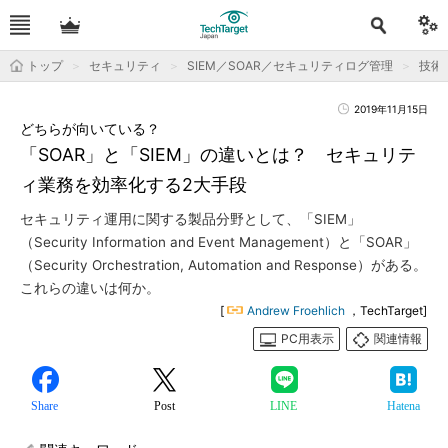
トップ
セキュリティ
SIEM／SOAR／セキュリティログ管理
技術
2019年11月15日
どちらが向いている？
「SOAR」と「SIEM」の違いとは？ セキュリテ
ィ業務を効率化する2大手段
セキュリティ運用に関する製品分野として、「SIEM」
（Security Information and Event Management）と「SOAR」
（Security Orchestration, Automation and Response）がある。
これらの違いは何か。
[
Andrew Froehlich
，TechTarget]
PC用表示
関連情報
Share
Post
LINE
Hatena