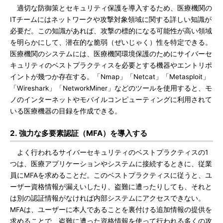
適切な防御策とセキュリティ保護を導入するため、医療機関の
ITチームにはネットワークや攻撃対象領域に関する詳しい知識が
必要だ。この知識があれば、攻撃の標的になる可能性が高い領域
を明らかにして、潜在的な脆弱（ぜいじゃく）性を特定できる。
医療機関のシステムには、医療機関環境保護のためにサイバーセ
キュリティのベストプラクティスを必要とする機器やエントリポ
イントが幾つか存在する。「Nmap」「Netcat」「Metasploit」
「Wireshark」「NetworkMiner」などのツールを使用すると、モ
ノのインターネットやモバイルコンピューティングに利用されて
いる医療機器の目録を作成できる。
2. 強力な多要素認証（MFA）を導入する
よく行われるサイバーセキュリティのベストプラクティスの1
つは、医療アプリケーションやシステムに接続するときに、従業
員にMFAを求めることだ。このベストプラクティスに従うと、ユ
ーザー資格情報が漏えいしたり、盗難に遭ったりしても、それと
は別の認証情報がなければ内部システムにアクセスできない。
MFAは、ユーザーに本人であることを裏付ける追加情報の提供を
求めることで、盗難に遭った資格情報を使って行われる多くの攻