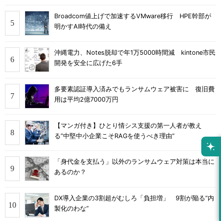
Broadcom値上げで加速するVMware移行 HPE幹部が
明かすAI時代の備え
沖縄電力、Notes脱却で年1万5000時間減 kintone市民
開発を安全に広げた6手
多要素認証導入済みでもランサムウェア被害に 復旧費
用は平均2億7000万円
【マンガ付き】ひとり情シス支援の第一人者が教え
る”中堅中小企業こそRAGを使うべき理由”
「身代金を支払う」以外のランサムウェア対策は本当に
あるのか？
DX導入企業の3割超がむしろ「負担増」 9割が陥る“内
製化のわな”