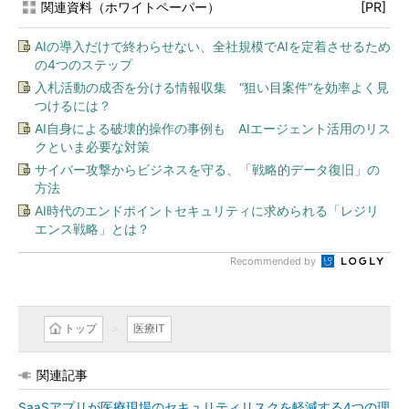
関連資料（ホワイトペーパー）
[PR]
AIの導入だけで終わらせない、全社規模でAIを定着させるため
の4つのステップ
入札活動の成否を分ける情報収集 “狙い目案件”を効率よく見
つけるには？
AI自身による破壊的操作の事例も AIエージェント活用のリス
クといま必要な対策
サイバー攻撃からビジネスを守る、「戦略的データ復旧」の
方法
AI時代のエンドポイントセキュリティに求められる「レジリ
エンス戦略」とは？
Recommended by
トップ
医療IT
関連記事
SaaSアプリが医療現場のセキュリティリスクを軽減する4つの理