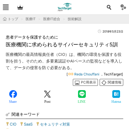
トップ
医療IT
医療IT総合
技術解説
2018年5月23日
患者データを保護するために
医療機関に求められるサイバーセキュリティ5訓
医療機関の最高情報責任者（CIO）は、機関の環境を保護する役
割を担う。そのため、多要素認証やAIベースの監視などを導入し
て、データの侵害を防ぐ必要がある。
[
Reda Chouffani
，TechTarget]
PC用表示
関連情報
Share
Post
LINE
Hatena
関連キーワード
CIO
|
SaaS
|
セキュリティ対策
|